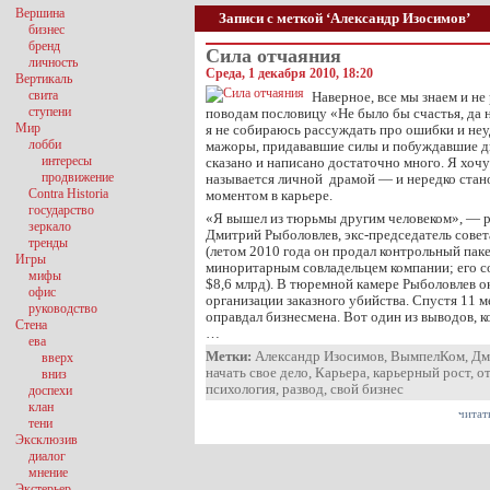
Вершина
Записи с меткой ‘Александр Изосимов’
бизнес
бренд
Сила отчаяния
личность
Среда, 1 декабря 2010, 18:20
Вертикаль
свита
Наверное, все мы знаем и не
ступени
поводам пословицу «Не было бы счастья, да н
Мир
я не собираюсь рассуждать про ошибки и неу
лобби
мажоры, придававшие силы и побуждавшие дв
интересы
сказано и написано достаточно много. Я хочу
продвижение
называется личной драмой — и нередко ста
Contra Historia
моментом в карьере.
государство
«Я вышел из тюрьмы другим человеком», — р
зеркало
Дмитрий Рыболовлев, экс-председатель сове
тренды
(летом 2010 года он продал контрольный пак
Игры
миноритарным совладельцем компании; его со
мифы
$8,6 млрд). В тюремной камере Рыболовлев о
офис
организации заказного убийства. Спустя 11 
руководство
оправдал бизнесмена. Вот один из выводов, 
Стена
…
ева
Метки:
Александр Изосимов
,
ВымпелКом
,
Дм
вверх
начать свое дело
,
Карьера
,
карьерный рост
,
о
вниз
психология
,
развод
,
свой бизнес
доспехи
клан
читат
тени
Эксклюзив
диалог
мнение
Экстерьер