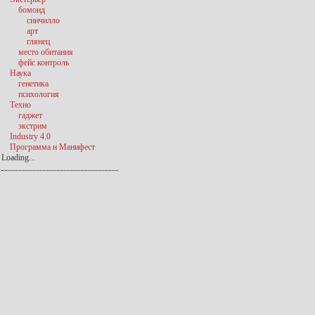
бомонд
синчилло
арт
глянец
место обитания
фейс контроль
Наука
генетика
психология
Техно
гаджет
экстрим
Industry 4.0
Программа и Манифест
Loading...