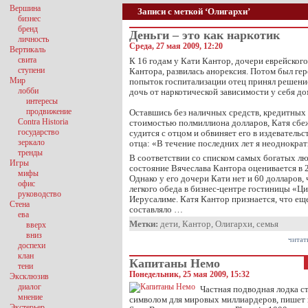
Вершина
Записи с меткой ‘Олигархи’
бизнес
бренд
Деньги – это как наркотик
личность
Среда, 27 мая 2009, 12:20
Вертикаль
свита
К 16 годам у Кати Кантор, дочери еврейског
ступени
Кантора, развилась анорексия. Потом был ге
Мир
попыток госпитализации отец принял решени
лобби
дочь от наркотической зависимости у себя до
интересы
продвижение
Оставшись без наличных средств, кредитных 
Contra Historia
стоимостью полмиллиона долларов, Катя сбеж
государство
судится с отцом и обвиняет его в издевательс
зеркало
отца: «В течение последних лет я неоднократ
тренды
В соответствии со списком самых богатых л
Игры
состояние Вячеслава Кантора оценивается в 2
мифы
Однако у его дочери Кати нет и 60 долларов,
офис
легкого обеда в бизнес-центре гостиницы «Ц
руководство
Иерусалиме. Катя Кантор признается, что еще
Стена
составляло …
ева
Метки:
дети
,
Кантор
,
Олигархи
,
семья
вверх
вниз
читат
доспехи
клан
Капитаны Немо
тени
Понедельник, 25 мая 2009, 15:32
Эксклюзив
диалог
Частная подводная лодка с
мнение
символом для мировых миллиардеров, пишет и
Экстерьер