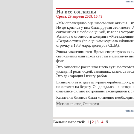
читат
На все согласны
Среда, 29 апреля 2009, 16:49
«Мы справедливо оцениваем свои активы – их
Но до кризиса у них была другая стоимость. 
согласиться с любой оценкой, которая устр
Усманов о стоимости холдинга «Металлоинве
«Ведомостям» (по оценкам журнала «Финанс»
строчку с 13,3 млрд. долларов США).
Эпоха заканчивается. Время сверхзвуковых н
сверхзнания олигархов стерты в алмазную п
флаг.
Это заявление раскрывает всю суть постсове
уклада. И роль людей, занявших, казалось зас
Это декларация Luxury-рабов.
Бизнес-элита отдает штурвал корабельщику, 
но остался на берегу. Он дождался их возвращ
оказались сильно потрепаны экспедицией к с
Капитаны бизнеса были жизненно необходимы
Метки:
кризис
,
Олигархи
читат
Больше новостей:
1
|
2
|
3
|
4
|
5