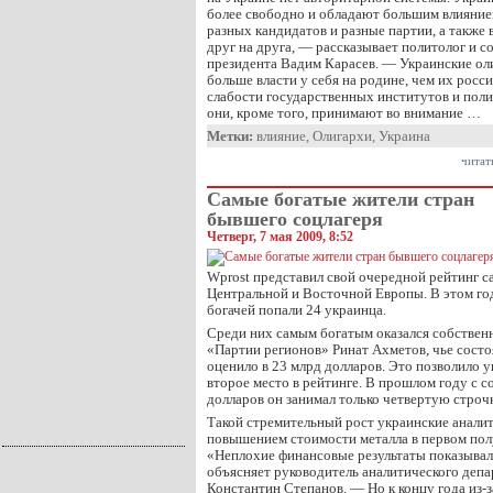
более свободно и обладают большим влияни
разных кандидатов и разные партии, а также
друг на друга, — рассказывает политолог и с
президента Вадим Карасев. — Украинские ол
больше власти у себя на родине, чем их росси
слабости государственных институтов и поли
они, кроме того, принимают во внимание …
Метки:
влияние
,
Олигархи
,
Украина
читат
Самые богатые жители стран
бывшего соцлагеря
Четверг, 7 мая 2009, 8:52
Wprost представил свой очередной рейтинг 
Центральной и Восточной Европы. В этом го
богачей попали 24 украинца.
Среди них самым богатым оказался собствен
«Партии регионов» Ринат Ахметов, чье состо
оценило в 23 млрд долларов. Это позволило 
второе место в рейтинге. В прошлом году с с
долларов он занимал только четвертую строч
Такой стремительный рост украинские анали
повышением стоимости металла в первом пол
«Неплохие финансовые результаты показыва
объясняет руководитель аналитического деп
Константин Степанов. — Но к концу года из-з