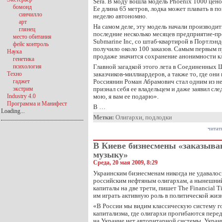
Sera. В моду вошла модель Phoenix 1000 цен
бомонд
Ее длина 65 метров, лодка может плавать в 
синчилло
неделю автономно.
арт
На самом деле, эту модель начали производить
глянец
последние несколько месяцев предприятие-пр
место обитания
Submarine Inc, со штаб-квартирой в Портлэнд
фейс контроль
получило около 100 заказов. Самым первым п
Наука
продаже значится сохранение анонимности к
генетика
психология
Главной загадкой этого лета в Соединенных 
Техно
заказчиков-миллиардеров, а также то, где они
гаджет
Россиянин Роман Абрамович стал одним из н
экстрим
признал себя ее владельцем и даже заявил сл
Industry 4.0
мою, я вам ее подарю».
Программа и Манифест
В …
Loading...
Метки:
Олигархи
,
подлодки
читат
В Киеве бизнесмены «заказыв
музыку»
Среда, 20 мая 2009, 8:29
Украинским бизнесменам никогда не удавалось
российским нефтяным олигархам, а нынешний
капиталы на две трети, пишет The Financial T
им играть активную роль в политической жиз
«В России мы видим классическую систему г
капитализма, где олигархи прогибаются пере
на Украине нет авторитарной системы. Укра