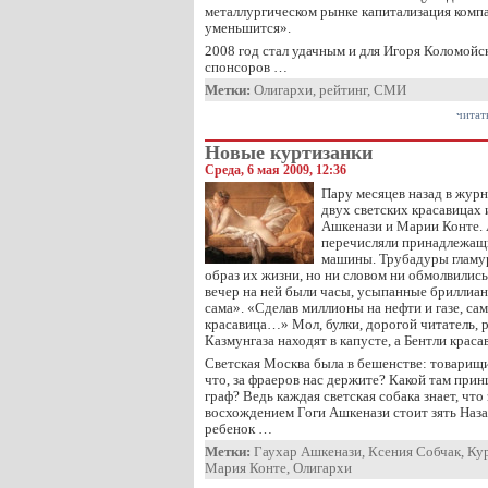
металлургическом рынке капитализация комп
уменьшится».
2008 год стал удачным и для Игоря Коломойск
спонсоров …
Метки:
Олигархи
,
рейтинг
,
СМИ
читат
Новые куртизанки
Среда, 6 мая 2009, 12:36
Пару месяцев назад в журн
двух светских красавицах 
Ашкенази и Марии Конте. 
перечисляли принадлежащ
машины. Трубадуры гламу
образ их жизни, но ни словом ни обмолвились
вечер на ней были часы, усыпанные бриллиан
сама». «Сделав миллионы на нефти и газе, са
красавица…» Мол, булки, дорогой читатель, р
Казмунгаза находят в капусте, а Бентли краса
Светская Москва была в бешенстве: товарищ
что, за фраеров нас держите? Какой там прин
граф? Ведь каждая светская собака знает, что
восхождением Гоги Ашкенази стоит зять Наза
ребенок …
Метки:
Гаухар Ашкенази
,
Ксения Собчак
,
Ку
Мария Конте
,
Олигархи