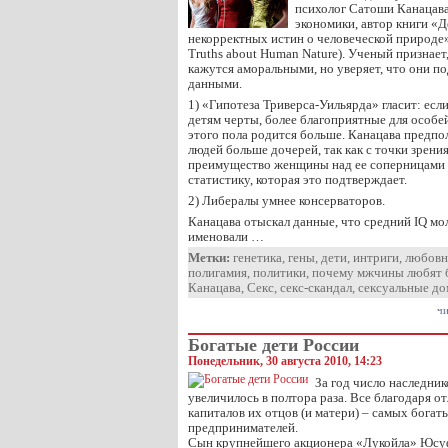
психолог Сатоши Канацав
экономики, автор книги «Д
некорректных истин о человеческой природе» (
Truths about Human Nature). Ученый признает,
кажутся аморальными, но уверяет, что они 
данными.
1) «Гипотеза Триверса-Уильярда» гласит: есл
детям черты, более благоприятные для особе
этого пола родится больше. Канацава предпо
людей больше дочерей, так как с точки зрени
преимущество женщины над ее соперницами 
статистику, которая это подтверждает.
2) Либералы умнее консерваторов.
Канацава отыскал данные, что средний IQ м
именовали …
Метки:
генетика
,
гены
,
дети
,
интриги
,
любовн
полигамия
,
политики
,
почему мжчины любят 
Канацава
,
Секс
,
секс-скандал
,
сексуальные до
чи
Богатые дети России
Понедельник, 30 августа 2010, 14:23
За год число наследни
увеличилось в полтора раза. Все благодаря о
капиталов их отцов (и матери) – самых бога
предпринимателей.
Сын крупнейшего акционера «Лукойла» Юсу