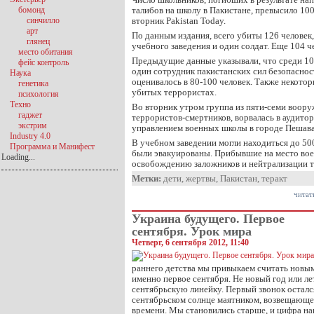
бомонд
талибов на школу в Пакистане, превысило 100
синчилло
вторник Pakistan Today.
арт
По данным издания, всего убиты 126 человек,
глянец
учебного заведения и один солдат. Еще 104 ч
место обитания
Предыдущие данные указывали, что среди 10
фейс контроль
один сотрудник пакистанских сил безопаснос
Наука
оценивалось в 80-100 человек. Также некот
генетика
убитых террористах.
психология
Техно
Во вторник утром группа из пяти-семи воору
гаджет
террористов-смертников, ворвалась в аудито
экстрим
управлением военных школы в городе Пешава
Industry 4.0
В учебном заведении могли находиться до 500
Программа и Манифест
были эвакуированы. Прибывшие на место во
Loading...
освобождению заложников и нейтрализации т
Метки:
дети
,
жертвы
,
Пакистан
,
теракт
читат
Украина будущего. Первое
сентября. Урок мира
Четверг, 6 сентября 2012, 11:40
раннего детства мы привыкаем считать нов
именно первое сентября. Не новый год или ле
сентябрьскую линейку. Первый звонок осталс
сентябрьском солнце маятником, возвещающе
времени. Мы становились старше, и цифра на