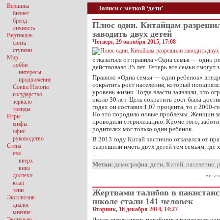
Вершина
Записи с меткой ‘дети’
бизнес
бренд
Плюс один. Китайцам разреши
личность
заводить двух детей
Вертикаль
Четверг, 29 октября 2015, 17:08
свита
ступени
Мир
отказаться от правила «Одна семья — один р
лобби
действовало 35 лет. Теперь все семьи смогут 
интересы
Правило «Одна семья — один ребенок» внедр
продвижение
сократить рост населения, который поощрял
Contra Historia
уровень жизни. Тогда власти заявляли, что ог
государство
около 30 лет. Цель сократить рост была дост
зеркало
годах он составил 1,07 процента, то с 2000-г
тренды
Но это породило новые проблемы. Женщин за
Игры
проводили стерилизацию. Кроме того, заботи
мифы
родителях мог только один ребенок.
офис
руководство
В 2013 году Китай частично отказался от пра
Стена
разрешили иметь двух детей тем семьям, где 
ева
…
вверх
Метки:
демография
,
дети
,
Китай
,
население
,
вниз
доспехи
читат
клан
тени
Жертвами талибов в пакистан
Эксклюзив
школе стали 141 человек
диалог
Вторник, 16 декабря 2014, 14:27
мнение
Экстерьер
Число школьников, погибших в результате н