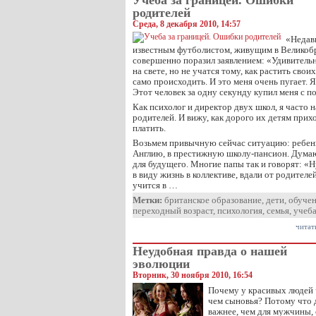
Учеба за границей. Ошибки
родителей
Среда, 8 декабря 2010, 14:57
«Недавн
известным футболистом, живущим в Великобр
совершенно поразил заявлением: «Удивительн
на свете, но не учатся тому, как растить свои
само происходить. И это меня очень пугает. 
Этот человек за одну секунду купил меня с п
Как психолог и директор двух школ, я часто
родителей. И вижу, как дорого их детям прих
платить.
Возьмем привычную сейчас ситуацию: ребенк
Англию, в престижную школу-пансион. Думают
для будущего. Многие папы так и говорят: «Ну
в виду жизнь в коллективе, вдали от родителей
учится в …
Метки:
британское образование
,
дети
,
обуче
переходный возраст
,
психология
,
семья
,
учеб
читат
Неудобная правда о нашей
эволюции
Вторник, 30 ноября 2010, 16:54
Почему у красивых людей
чем сыновья? Потому что 
важнее, чем для мужчины,