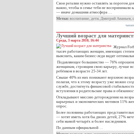
Свои регалии нужно оставлять за порогом дом
важно, чтобы в семье тебя не воспринимали 
— иначе домашняя атмосфера …
Метки:
воспитание
,
дети
,
Дмитрий Ананьев
,
читат
Лучший возраст для материнст
Среда, 3 марта 2010, 16:44
Журнал Forb
тысяч работающих женщин, имеющих степень
выяснить, каким бизнес-леди видят оптималь
Подавляющее большинство — 76% опрошенн
женщинам, строящим свою карьеру, лучше вс
ребёнком в возрасте 25-34 лет.
Свыше 40% из них понижают верхнюю возрас
полагая, что к этому возрасту уже можно со
службе, достигнуть финансовой стабильности
вступления в родительские права и обязаннос
Откладывают миссию деторождения на возраст
карьерных и экономических мотивов 11% жен
опрос.
Более половины работающих представительн
— хотят иметь хотя бы двоих детей, 27% меч
себя мамой четырёх и более наследников.
По данным официальной …
Метки:
возраст
,
дети
,
женщины
,
исследовани