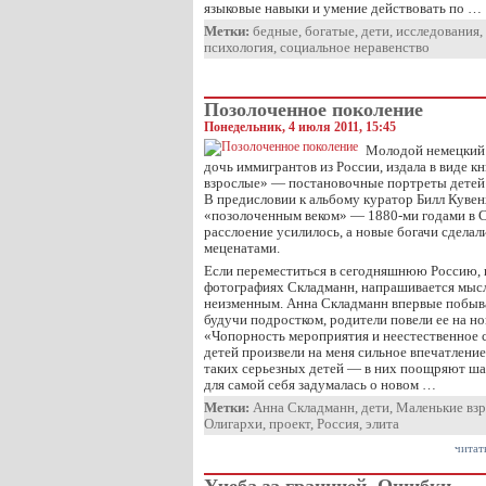
языковые навыки и умение действовать по …
Метки:
бедные
,
богатые
,
дети
,
исследования
,
психология
,
социальное неравенство
Позолоченное поколение
Понедельник, 4 июля 2011, 15:45
Молодой немецкий 
дочь иммигрантов из России, издала в виде 
взрослые» — постановочные портреты детей 
В предисловии к альбому куратор Билл Кувен
«позолоченным веком» — 1880-ми годами в 
расслоение усилилось, а новые богачи сделал
меценатами.
Если переместиться в сегодняшнюю Россию, к
фотографиях Складманн, напрашивается мысль
неизменным. Анна Складманн впервые побыва
будучи подростком, родители повели ее на но
«Чопорность мероприятия и неестественное 
детей произвели на меня сильное впечатление
таких серьезных детей — в них поощряют ша
для самой себя задумалась о новом …
Метки:
Анна Складманн
,
дети
,
Маленькие вз
Олигархи
,
проект
,
Россия
,
элита
читат