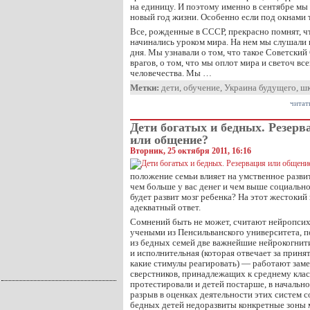
на единицу. И поэтому именно в сентябре мы
новый год жизни. Особенно если под окнами т
Все, рожденные в СССР, прекрасно помнят, чт
начинались уроком мира. На нем мы слушали
дня. Мы узнавали о том, что такое Советский 
врагов, о том, что мы оплот мира и светоч вс
человечества. Мы …
Метки:
дети
,
обучение
,
Украина будущего
,
шк
читат
Дети богатых и бедных. Резерв
или общение?
Вторник, 25 октября 2011, 16:16
положение семьи влияет на умственное развит
чем больше у вас денег и чем выше социальн
будет развит мозг ребенка? На этот жестокий
адекватный ответ.
Сомнений быть не может, считают нейропсих
учеными из Пенсильванского университета, п
из бедных семей две важнейшие нейрокогни
и исполнительная (которая отвечает за приня
какие стимулы реагировать) — работают заме
сверстников, принадлежащих к среднему клас
протестировали и детей постарше, в начальн
разрыв в оценках деятельности этих систем с
бедных детей недоразвиты конкретные зоны м