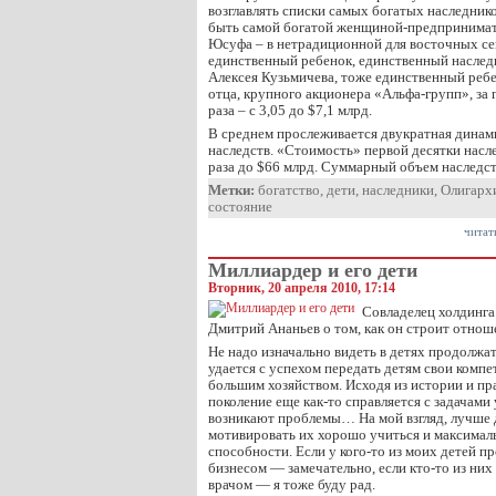
возглавлять списки самых богатых наследнико
быть самой богатой женщиной-предпринимат
Юсуфа – в нетрадиционной для восточных се
единственный ребенок, единственный наследн
Алексея Кузьмичева, тоже единственный ребе
отца, крупного акционера «Альфа-групп», за 
раза – с 3,05 до $7,1 млрд.
В среднем прослеживается двукратная динам
наследств. «Стоимость» первой десятки насле
раза до $66 млрд. Суммарный объем наследс
Метки:
богатство
,
дети
,
наследники
,
Олигарх
состояние
читат
Миллиардер и его дети
Вторник, 20 апреля 2010, 17:14
Совладелец холдинга
Дмитрий Ананьев о том, как он строит отноше
Не надо изначально видеть в детях продолжат
удается с успехом передать детям свои комп
большим хозяйством. Исходя из истории и пр
поколение еще как-то справляется с задачами
возникают проблемы… На мой взгляд, лучше 
мотивировать их хорошо учиться и максимал
способности. Если у кого-то из моих детей п
бизнесом — замечательно, если кто-то из них 
врачом — я тоже буду рад.