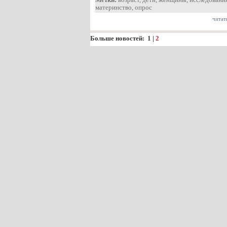
материнство
,
опрос
читат
Больше новостей:
1
|
2