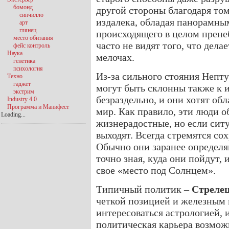
бомонд
другой стороны благодаря то
синчилло
издалека, обладая панорамн
арт
глянец
происходящего в целом прене
место обитания
часто не видят того, что дела
фейс контроль
Наука
мелочах.
генетика
психология
Из-за сильного стояния Непту
Техно
гаджет
могут быть склонны также к и
экстрим
безраздельно, и они хотят об
Industry 4.0
Программа и Манифест
мир. Как правило, эти люди 
Loading...
жизнерадостные, но если ситу
выходят. Всегда стремятся со
Обычно они заранее определяю
точно зная, куда они пойдут, 
свое «место под Солнцем».
Типичный политик –
Стреле
четкой позицией и железным к
интересоваться астрологией, и
политическая карьера возможн