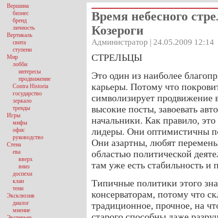
Вершина
Время небесного стр
бизнес
бренд
Козероги
личность
Вертикаль
Администратор | 24.05.2009 12:14
свита
ступени
СТРЕЛЬЦЫ
Мир
лобби
интересы
Это один из наиболее благоп
продвижение
карьеры. Потому что покрови
Contra Historia
государство
символизирует продвижение в
зеркало
высокие посты, завоевать авт
тренды
Игры
начальники. Как правило, это
мифы
лидеры. Они оптимистичны по
офис
руководство
Они азартны, любят перемены,
Стена
ева
областью политической деятел
вверх
там уже есть стабильность и 
вниз
доспехи
клан
Типичные политики этого зна
тени
консерваторам, потому что ск
Эксклюзив
диалог
традиционное, прочное, на чт
мнение
старого способны даже разру
Экстерьер