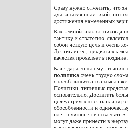
Сразу нужно отметить, что з
для занятия политикой, потом
достижения намеченных верш
Как земной знак он никогда н
тактику и стратегию, являетс
собой четкую цель и очень х
Достигает ее, продвигаясь ме
качества проявляет в поздние 
Благодаря сильному стоянию 
политика
очень трудно слом
способ лишить его смысла жиз
Политики, типичные предста
основательно. Достигать бол
целеустремленность планиров
обособленности и одиночеств
на что лишнее не отвлекаться
могут даже принести в жертву
выставляют напоказ, многое с