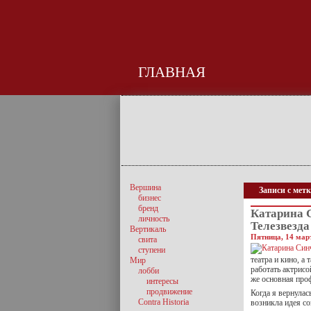
ГЛАВНАЯ
Вершина
Записи с мет
бизнес
бренд
Катарина 
личность
Телезвезда 
Вертикаль
Пятница, 14 март
свита
ступени
театра и кино, а
Мир
работать актрисо
лобби
же основная про
интересы
продвижение
Когда я вернулас
Contra Historia
возникла идея со