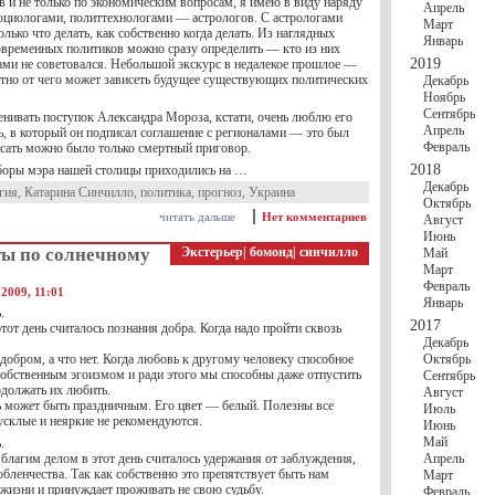
в и не только по экономическим вопросам, я имею в виду наряду
Апрель
социологами, политтехнологами — астрологов. С астрологами
Март
олько что делать, как собственно когда делать. Из наглядных
Январь
временных политиков можно сразу определить — кто из них
2019
гами не советовался. Небольшой экскурс в недалекое прошлое —
тно от чего может зависеть будущее существующих политических
Декабрь
Ноябрь
Сентябрь
ценивать поступок Александра Мороза, кстати, очень люблю его
Апрель
нь, в который он подписал соглашение с регионалами — это был
Февраль
исать можно было только смертный приговор.
2018
боры мэра нашей столицы приходились на …
Декабрь
гия
,
Катарина Синчилло
,
политика
,
прогноз
,
Украина
Октябрь
читать дальше
Нет комментариев
Август
Июнь
ты по солнечному
Экстерьер
|
бомонд
|
синчилло
Май
Март
Февраль
2009, 11:01
Январь
.
2017
тот день считалось познания добра. Когда надо пройти сквозь
Декабрь
ь добром, а что нет. Когда любовь к другому человеку способное
Октябрь
 собственным эгоизмом и ради этого мы способны даже отпустить
Сентябрь
должать их любить.
Август
нь может быть праздничным. Его цвет — белый. Полезны все
Июль
тусклые и неяркие не рекомендуются.
Июнь
Май
.
благим делом в этот день считалось удержания от заблуждения,
Апрель
обленчества. Так как собственно это препятствует быть нам
Март
жизни и принуждает проживать не свою судьбу.
Февраль