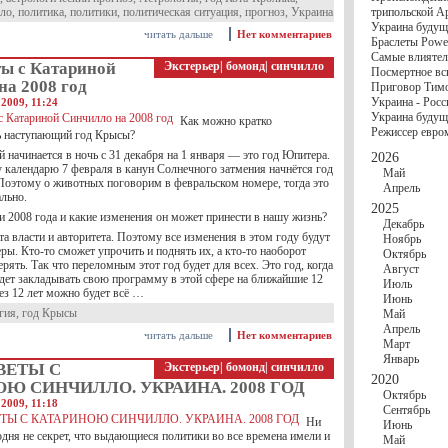
госбюджете
лло
,
политика
,
политики
,
политическая ситуация
,
прогноз
,
Украина
трипольской А
27 Ноября
Украи
Украина будущ
Турции
читать дальше
Нет комментариев
Браслеты Power
17 Ноября
Сред
Самые влиятел
шестилетнего ми
ты с Катариной
Экстерьер
|
бомонд
|
синчилло
Посмертное вс
16 Ноября
​Пут
а 2008 год
Приговор Тимо
13 Ноября
Цена 
Украина - Росс
2009, 11:24
10 Ноября
Круп
Украина будуще
10 Ноября
Штайн
Как можно кратко
Режиссер евро
ь наступающий год Крысы?
особом статусе Д
03 Ноября
Мина
й начинается в ночь с 31 декабря на 1 января — это год Юпитера.
2026
 календарю 7 февраля в канун Солнечного затмения начнётся год
Май
оэтому о животных поговорим в февральском номере, тогда это
Апрель
ально.
2025
и 2008 года и какие изменения он может принести в нашу жизнь?
Декабрь
 власти и авторитета. Поэтому все изменения в этом году будут
Ноябрь
еры. Кто-то сможет упрочить и поднять их, а кто-то наоборот
Октябрь
ерять. Так что переломным этот год будет для всех. Это год, когда
Август
удет закладывать свою программу в этой сфере на ближайшие 12
Июль
рез 12 лет можно будет всё …
Июнь
гия
,
год Крысы
Май
Апрель
читать дальше
Нет комментариев
Март
Январь
ВЕТЫ С
Экстерьер
|
бомонд
|
синчилло
2020
Ю СИНЧИЛЛО. УКРАИНА. 2008 ГОД
Октябрь
2009, 11:18
Сентябрь
Ни
Июнь
одня не секрет, что выдающиеся политики во все времена имели и
Май