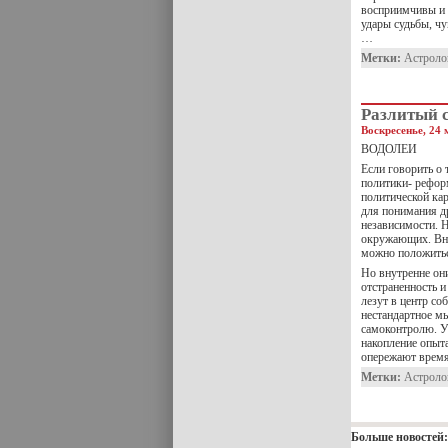
восприимчивы и 
удары судьбы, ч
…
Метки:
Астроло
Разлитый 
Воскресенье, 24 
ВОДОЛЕИ
Если говорить о 
политики- рефор
политической ка
для понимания д
независимости. 
окружающих. Вне
можно положить
Но внутренне он
отстраненность и
лезут в центр со
нестандартное м
самоконтролю. У
накопление опыт
опережают время
Метки:
Астроло
Больше новостей