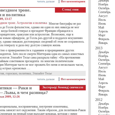
Декабрь
читать дальше
Нет комментариев
Ноябрь
Октябрь
звездном троне.
Стена
|
тени
Сентябрь
я и политика
Август
09, 13:17
Июль
Многие биографы не раз
Июнь
а де Голля фаталистом, однако ни один из них никогда не мог
Май
 когда боевой генерал и президент Франции обращался к
Апрель
рорицателям, оракулам или астрологам. Возможно, еще в
Март
ем юным офицером, де Голль раз-другой и поддался искушению
Февраль
бу, однако никаких достоверных сведений об этом не сохранилось.
Январь
ала генералу и дала ему долгую славную жизнь
2013
стно о приверженности к гаданиям и прорицаниям других
Декабрь
зидентов. Зато после смерти Миттерана одна из самых известных
Ноябрь
рологов Элизабет Тесье сама раскрыла тайну: «На протяжении
Октябрь
 тайным советником президента по многим политическим
Сентябрь
ин Миттеран часто не мог прожить без меня и нескольких часов,
Август
од острых кризисных …
Июль
гия
,
гороскоп
,
политики
,
Элизабет Тесье
Июнь
Май
читать дальше
Нет комментариев
Апрель
Март
итики — Раки и
Экстерьер
|
бомонд
|
синчилло
Февраль
— Львы, в чем разница?
Январь
мая 2009, 12:26
2012
Декабрь
моциональны, восприимчивы, внутренне изменчивы,
Ноябрь
чень зависят вот окружения. Таким образом, для политиков-Раков
Октябрь
Близнецов на первый план выходит команда, которая с ними