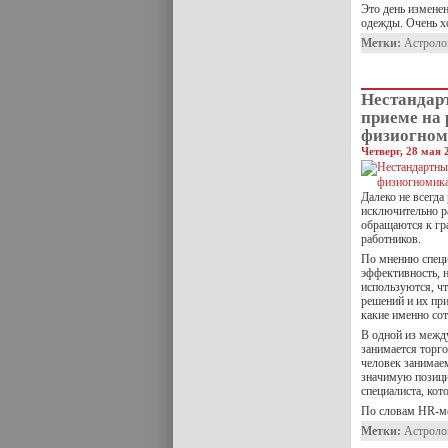
Это день измене
одежды. Очень х
Метки:
Астроло
Нестандар
приеме на 
физиогном
Четверг, 28 мая 
Далеко не всегда
исключительно р
обращаются к гр
работников.
По мнению специ
эффективность, 
используются, ч
решений и их при
какие именно со
В одной из межд
занимается торг
человек занимаем
значимую позици
специалиста, кот
По словам HR-ме
Метки:
Астроло