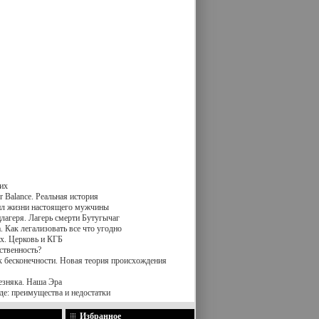
их
 Balance. Реальная история
вил жизни настоящего мужчины
лагеря. Лагерь смерти Бутугычаг
 Как легализовать все что угодно
х. Церковь и КГБ
ственность?
к бесконечности. Новая теория происхождения
езняка. Наша Эра
де: преимущества и недостатки
Избранное