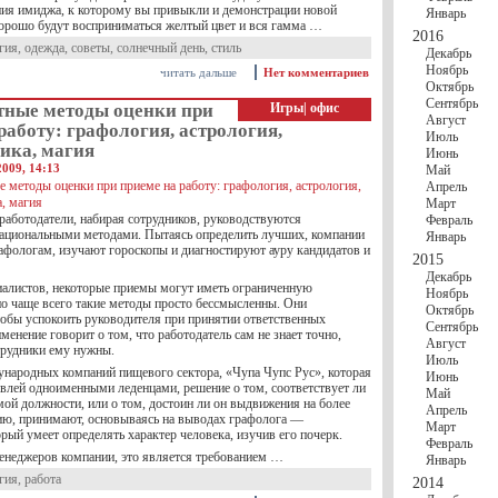
ния имиджа, к которому вы привыкли и демонстрации новой
Январь
орошо будут восприниматься желтый цвет и вся гамма …
2016
гия
,
одежда
,
советы
,
солнечный день
,
стиль
Декабрь
Ноябрь
читать дальше
Нет комментариев
Октябрь
Сентябрь
тные методы оценки при
Игры
|
офис
Август
работу: графология, астрология,
Июль
ика, магия
Июнь
2009, 14:13
Май
Апрель
Март
 работодатели, набирая сотрудников, руководствуются
Февраль
ациональными методами. Пытаясь определить лучших, компании
Январь
афологам, изучают гороскопы и диагностируют ауру кандидатов и
2015
Декабрь
алистов, некоторые приемы могут иметь ограниченную
Ноябрь
но чаще всего такие методы просто бессмысленны. Они
Октябрь
тобы успокоить руководителя при принятии ответственных
Сентябрь
менение говорит о том, что работодатель сам не знает точно,
Август
трудники ему нужны.
Июль
ународных компаний пищевого сектора, «Чупа Чупс Рус», которая
Июнь
овлей одноименными леденцами, решение о том, соответствует ли
Май
ой должности, или о том, достоин ли он выдвижения на более
Апрель
ю, принимают, основываясь на выводах графолога —
Март
орый умеет определять характер человека, изучив его почерк.
Февраль
неджеров компании, это является требованием …
Январь
гия
,
работа
2014