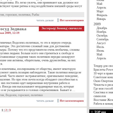
Июнь
податливы. Их легко увлечь, они принимают как должное все
Май
увствуют чужие ритмы и под воздействием внешней среды могут
Апрель
Март
гия
,
гороскоп
,
политики
,
Рыбы
Февраль
Январь
читать дальше
Нет комментариев
2009
Декабрь
сосуд Зодиака
Экстерьер
|
бомонд
|
синчилло
Ноябрь
мая 2009, 12:19
Октябрь
Сентябрь
типичных Водолеях-политиках, то это в первую очередь
Август
маторы. Это достаточно сложный знак для достижения
Июль
рьеры. Потому что его представители очень необычны, сложны
Июнь
ругими людьми. Больше всего они стремяться к свободе и
Май
Независимые суждения таких политиков нередко шокируют
Апрель
шне они активны, общительны, очень дружелюбны, на них
ся.
Тендер для сво
и изменчивы, изолированны от общества, имеют некоторую
Браслеты Power
 умеют занять позицию наблюдателя. Такие политики некогда не
10 черт и пра
бытий. Часто имеют экстравагантное, оригинальное поведение,
Советские конц
ышление. Но при этом почти всегда обладают способностью к
Окно Овертона.
 них постоянно идет напряженная внутренняя работа и
Чекисты в ряса
а. Иногда они высказывают неординарные мысли, которые
Где моя госсоб
 и не укладываются в головах современников. Бывает и …
Свастика и зна
гия
,
Водолеи
,
гороскоп
,
политики
символов
Восстание Жел
читать дальше
Нет комментариев
Работа в коман
:
1
|
2
|
3
TOP дня