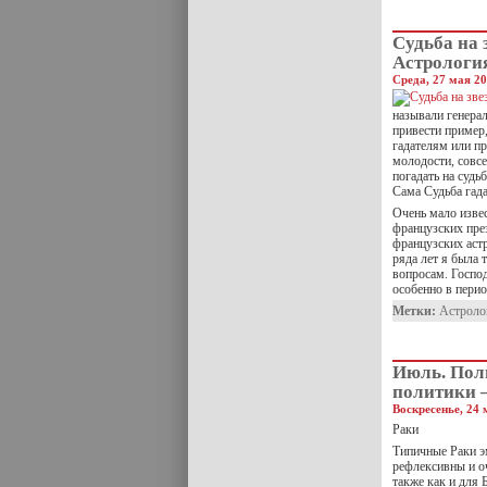
Судьба на 
Астрологи
Среда, 27 мая 20
называли генерал
привести пример,
гадателям или п
молодости, совс
погадать на судь
Сама Судьба гад
Очень мало изве
французских пре
французских аст
ряда лет я была
вопросам. Господ
особенно в пери
Метки:
Астроло
Июль. Пол
политики 
Воскресенье, 24 
Раки
Типичные Раки э
рефлексивны и о
также как и для 