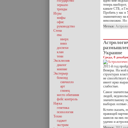
государство
идею мне подсказ
теперь наоборот,
зеркало
канале СТБ, а Гл
тренды
Пробить у нас в
Игры
знаменитому на в
мифы
невозможно. Но 
офис
руководство
Метки:
Астроло
Стена
ева
вверх
Астрологи
вниз
размышлен
доспехи
клан
Украине
тени
Среда, 8 декабря
Эксклюзив
диалог
2011-й год прой
мнение
Венеры. На мой в
Экстерьер
структурах влас
бомонд
не способствует
синчилло
имеет ярко выра
арт
слабостью.
глянец
Самое значительн
место обитания
людей, недоволь
фейс контроль
значительному п
Наука
выборах осенью 
генетика
Кстати сказать, 
психология
правящей партии
Техно
шансов на них по
гаджет
удачно и астроло
экстрим
Метки:
2011 год