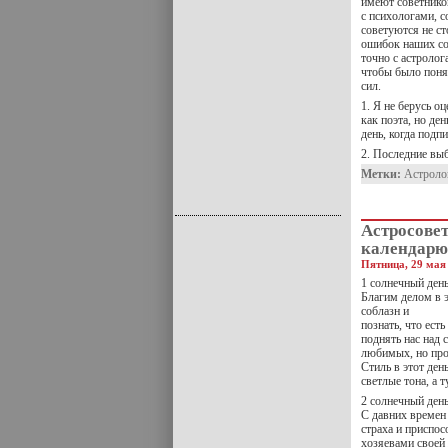
имеют советнико
с психологами, 
советуются не ст
ошибок наших со
точно с астроло
чтобы было поня
сил.
1. Я не берусь о
как поэта, но де
день, когда подп
2. Последние вы
Метки:
Астроло
Астросове
календарю
Пятница, 29 мая 
1 солнечный день
Благим делом в э
соблазн и
познать, что ест
поднять нас над
любимых, но про
Стиль в этот де
светлые тона, а 
2 солнечный день
С давних времен 
страха и приспос
хозяевами своей 