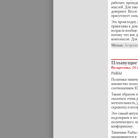
работает, препод
мыслей. Для так
доверяют. Возле 
присутсвует сил
Это происходит, 
привязаны к дома
возраста вообще 
потому что вне д
комплексов. Для
Метки:
Астроло
Плывущие 
Воскресенье, 24 
РЫБЫ
Политики типичн
множество психо
соотношением Юп
Таким образом п
оказаться очень 
мечтательность, 
скрывать) и вос
Это самый интуи
подспорьем в по
политического ли
конформизму.
Типичные Рыбы в
окрашиваются в 