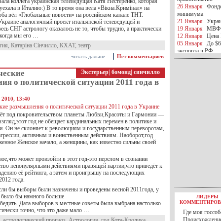
ала коллега украинская телеведущая Катя Нестеренко, которая
26 Января
Фондо
 уехала в Италию:) В то время она вела «Вікна.Кримінал» на
минимума
оба вёл «Глобальные новости» на российском канале ТНТ.
21 Января
Украи
 Украине аналогичный проект итальянской телеведущей и
есь СНГ астрологу оказалось не то, чтобы трудно, а практически
19 Января
МВФ 
когда мы его …
12 Января
Цена 
05 Января
До $6
гия
,
Катаріна Сінчилло
,
КХАТ
,
театр
экспорта в РФ
читать дальше
Нет комментариев
05 Января
Киев
миротворческой 
ческие
Экстерьер
|
бомонд
|
синчилло
05 Января
Герма
Ирана
ия о политической ситуации 2011 года в
04 Января
Саудо
отношения с Ира
 2010, 13:40
25 Декабря
ВР п
в 2016 году
дёт под покровительством планеты Любви,Красоты и Гармонии —
14 Декабря
Егип
згляд,этот год не обещает кардинальных перемен в политике и
российского лайн
ти. Он не склоняет к революциям и государственным переворотам,
10 Декабря
ЦБ К
 агрессии, активным и воинственным действиям. Наоборот,год
минимума
женное Женское начало, а женщины, как известно сильны своей
07 Декабря
Поро
ИГИЛ
ое,что может произойти в этот год-это перелом в сознании
07 Декабря
Ущер
ство непопулярными действиями правящей партии,что приведёт к
05 Декабря
32 ч
адению её рейтинга, а затем и проигрышу на последующих
в Каспийском мо
2012 года.
01 Декабря
Юань
если бы выборы были назначены и проведены весной 2011года, у
30 Ноября
С 1 д
 было бы намного больше
ЛИДЕРЫ
30 Ноября
Росс
КОММЕНТИРОВ
бедить. Дата выборов в местные советы была выбрана настолько
27 Ноября
РФ о
гически точно, что это даже мало …
Где моя госсоб
27 Ноября
ВВП 
Происхождение
,
астрологический прогноз
,
Астрология
,
год Кота-Кролика
,