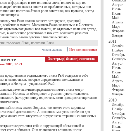
Сентябрь
носит информацию в том или ином свете, влияет на ход их
Август
их людей очень важны советы их приближенных, которым они
Июль
типичного политика-Рака в роли советника, как правило, всегда
Июнь
ьная женщина.
Май
потому что Раки сильно зависят вот предков, традиций,
Апрель
, особенно к матери. Мальчиков-Раков желательно к 7-летнего
Март
не отрывать вот дома и вот матери, не отдавать в ясли или детсад,
Февраль
ома, в коллективе ровесников в них есть опасность развития
Январь
 Раков очень важно детство. Они очень сильно …
2011
гия
,
гороскоп
,
Львы
,
политики
,
Раки
Декабрь
читать дальше
Нет комментариев
Ноябрь
Октябрь
вместе
Экстерьер
|
бомонд
|
синчилло
Сентябрь
Август
мая 2009, 12:21
Июль
Июнь
ые представители зодиакального знака Рыб содержат в себе
Май
логических типов, которые определяются положением и
Апрель
итера и Нептуна – управителей Рыб.
Март
олитики даже типичные представители этого знака могут
Февраль
разными. Но всех их объединяет огромная чувствительность,
Январь
ранимость (которую ввиду их деятельности приходится тщательно
2010
приимчивость.
Декабрь
тивный из всех знаков Зодиака, что может стать хорошим
Ноябрь
литической деятельности. А основным минусом особенно для
Октябрь
дера может стать отсутствие внутреннего стержня и склонность к
Сентябрь
Август
сегда отождествляют себя с окружающей обстановкой и
Июль
цвет среды обитания. Они подвержены влияниям извне,