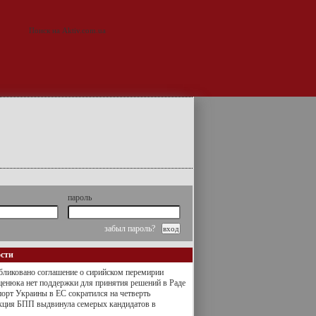
пароль
забыл пароль?
ости
ликовано соглашение о сирийском перемирии
енюка нет поддержки для принятия решений в Раде
орт Украины в ЕС сократился на четверть
кция БПП выдвинула семерых кандидатов в