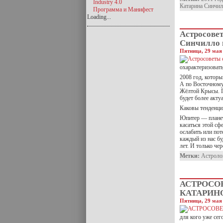
Industry 4.0
Катарина Синчи
Программа и Манифест
Loading...
Астросове
Синчилло н
Пятница, 29 мая 
охарактеризоват
2008 год, которы
А по Восточному
Жёлтой Крысы. П
будет более акту
Каковы тенденци
Юпитер — планета
касаться этой сф
ослабить или пот
каждый из нас б
лет. И только че
Метки:
Астроло
АСТРОСО
КАТАРИНО
Пятница, 29 мая 
для кого уже сег