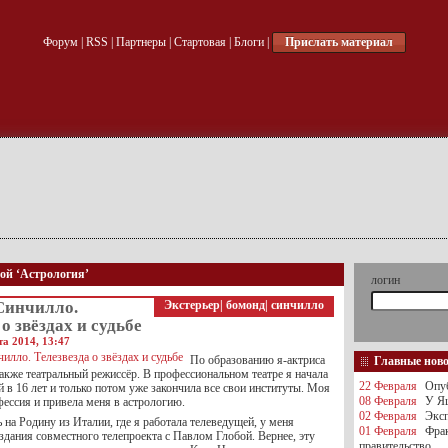
Форум
|
RSS
|
Партнеры
|
Стартовая
|
Блоги
|
Прислать материал
кой ‘Астрология’
логин
Синчилло.
Экстерьер
|
бомонд
|
синчилло
о звёздах и судьбе
а 2014, 13:47
По образованию я-актриса
Главные нов
 также театральный режиссёр. В профессиональном театре я начала
22 Февраля
Опуб
й в 16 лет и только потом уже закончила все свои институты. Моя
08 Февраля
У Яц
фессия и привела меня в астрологию.
02 Февраля
Эксп
ь на Родину из Италии, где я работала телеведущей, у меня
01 Февраля
Фра
здания совместного телепроекта с Павлом Глобой. Вернее, эту
правительство