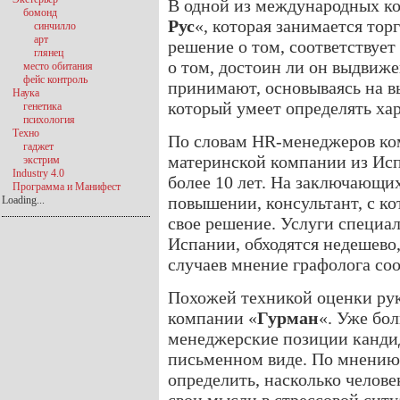
В одной из международных ко
бомонд
Рус
«, которая занимается то
синчилло
арт
решение о том, соответствует
глянец
о том, достоин ли он выдвиж
место обитания
фейс контроль
принимают, основываясь на в
Наука
который умеет определять хар
генетика
психология
Техно
По словам HR-менеджеров ком
гаджет
материнской компании из Исп
экстрим
Industry 4.0
более 10 лет. На заключающи
Программа и Манифест
повышении, консультант, с к
Loading...
свое решение. Услуги специал
Испании, обходятся недешево,
случаев мнение графолога соо
Похожей техникой оценки рук
компании «
Гурман
«. Уже бол
менеджерские позиции кандид
письменном виде. По мнению 
определить, насколько челове