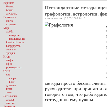
Вершина
бизнес
Нестандартные методы оцен
бренд
графология, астрология, ф
личность
Вертикаль
Администратор | 28.05.2009 14:13
свита
ступени
Мир
лобби
интересы
продвижение
Contra Historia
государство
зеркало
тренды
Игры
мифы
офис
руководство
Стена
ева
вверх
вниз
методы просто бессмысленны.
доспехи
руководителя при принятии о
клан
тени
говорит о том, что работодате
Эксклюзив
сотрудники ему нужны.
диалог
мнение
Экстерьер