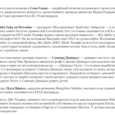
месте расположилась
Соня Ганди
— индийский политик итальянского происхо
ого национального конгресса, вдова бывшего премьер-министра Индии Раджива
 Гади оценивается в $2-19 миллиардов.
ибн Зайд ан-Нахайян
— президент Объединенных Арабских Эмиратов — в зо
нга самых богатых правителей и политиков. Его состояние оценивается в $18 
резидентом ОАЭ шейх Халифа правил самым крупным эмиратом — Абу-Даби, г
ей нефти ОАЭ. Он же возглавлял Высший совет ОАЭ по делам нефти. Возглавля
Даби» и суверенный фонд Абу-Даби ADIA. Шейх Халифа пользуется популярно
о репутация человека сдержанного, поклонника поэзии. Как и отец, шейх Хал
ту и рыбную ловлю.
 состоятельных женщин планеты —
Савитри Джиндал
— занимает шестую стр
своего мужа Ома Пракаша в авиакатастрофе Савитри Джиндал унаследовала тр
анию в мире по металлопроизводству — «Джиндал Груп». Состояние индийско
13,2 миллиарда долларов. Савитри Джиндал также унаследовала от мужа, кото
оны в Харьяне (Haryana), кресло в парламенте. Каждый из четверых сыновей
т частью ее акций и помогает своей матери с каждым годом занимать высшие 
деров. Всего у Савитри Джиндал девять детей.
гарх
Цзун Цинхоу
, владелец компании Hangzhou Wahaha, находится на седьмо
состояние оценивается в $10,8 миллиарда.
хоу, Ши Уоцзянь, занимает пост руководителя отдела закупок в компании Wah
имеет большое количество различной собственности как на территории Китая, т
сколько шикарных особняков в Европе и Соединенных Штатах. У дочери милли
ражданство.