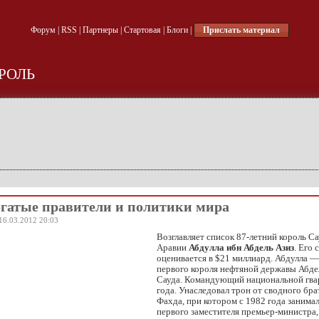
Форум
|
RSS
|
Партнеры
|
Стартовая
|
Блоги
|
Прислать материал
РОЛЬ
гатые правители и политики мира
16.03.2012 20:03
Возглавляет список 87-летний король С
Аравии
Абдулла ибн Абдель Азиз
. Его 
оценивается в $21 миллиард. Абдулла 
первого короля нефтяной державы Абде
Сауда. Командующий национальной гва
года. Унаследовал трон от сводного бра
Фахда, при котором с 1982 года занимал
первого заместителя премьер-министра, 