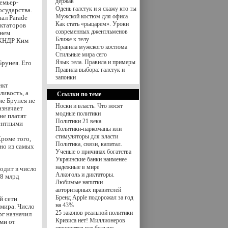
держав
ремьер-
Одень галстук и я скажу кто ты
осударства.
Мужской костюм для офиса
ал Parade
Как стать «рыцарем». Уроки
иктаторов
современных джентльменов
 нем
Ближе к телу
 КНДР Ким
Правила мужского костюма
Стильные мира сего
Язык тела. Правила и примеры
Брунея. Его
Правила выбора: галстук и
запонки
нкт
ливость, а
Ссылки по теме
ие Брунея не
Носки и власть. Что носят
азначает
модные политики
не платят
Политики 21 века
центными
Политики-наркоманы или
стимуляторы для власти
роме того,
Политика, связи, капитал.
но из самых
Ученые о причинах богатства
Украинские банки наименее
надежные в мире
одит в число
Алкоголь и диктаторы.
18 млрд
Любимые напитки
авторитарных правителей
Бренд Apple подорожал за год
й сети
на 43%
 мира. Число
25 законов реальной политики
г назначил
Кризиса нет! Миллионеров
ми от