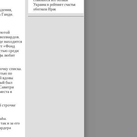
становится все больше
Украина в рейтинге счастья
обогнала Ирак
ждения,
 Ганди.
лотой
миллиардов.
де находится
ет «Фонд
стью среди
ифа любит
очку списка.
етью по
й вдовы
рый был
 Савитри
места в
й строчке
aha.
ак и за его
ардера