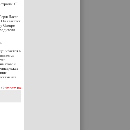
 страны. С
 Серж Дассо
 Он является
пу Groupe
 родители
е.
оценивается в
азывается
елю
им главой
принадлежат
йшие
есятки лет
aktiv.com.ua