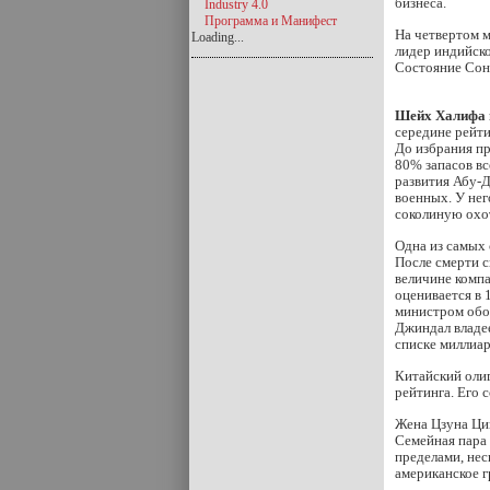
бизнеса.
Industry 4.0
Программа и Манифест
На четвертом 
Loading...
лидер индийск
Состояние Сони
Шейх Халифа 
середине рейти
До избрания п
80% запасов вс
развития Абу-
военных. У нег
соколиную охо
Одна из самых
После смерти 
величине комп
оценивается в 
министром обор
Джиндал владее
списке миллиар
Китайский оли
рейтинга. Его 
Жена Цзуна Цин
Семейная пара 
пределами, не
американское г