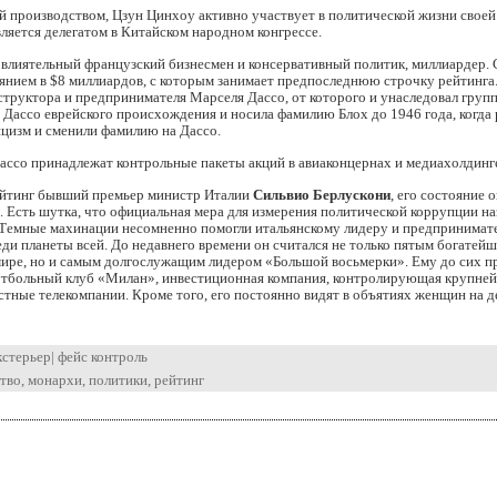
 производством, Цзун Цинхоу активно участвует в политической жизни своей
вляется делегатом в Китайском народном конгрессе.
влиятельный французский бизнесмен и консервативный политик, миллиардер.
янием в $8 миллиардов, с которым занимает предпоследнюю строчку рейтинга.
труктора и предпринимателя Марселя Дассо, от которого и унаследовал груп
я Дассо еврейского происхождения и носила фамилию Блох до 1946 года, когда
ицизм и сменили фамилию на Дассо.
ассо принадлежат контрольные пакеты акций в авиаконцернах и медиахолдинг
ейтинг бывший премьер министр Италии
Сильвио Берлускони
, его состояние 
. Есть шутка, что официальная мера для измерения политической коррупции н
 Темные махинации несомненно помогли итальянскому лидеру и предпринимат
еди планеты всей. До недавнего времени он считался не только пятым богатейш
 мире, но и самым долгослужащим лидером «Большой восьмерки». Ему до сих 
утбольный клуб «Милан», инвестиционная компания, контролирующая крупне
стные телекомпании. Кроме того, его постоянно видят в объятиях женщин на д
кстерьер
|
фейс контроль
ство
,
монархи
,
политики
,
рейтинг