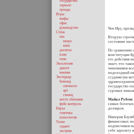
государство
зеркало
тренды
Игры
мифы
офис
руководство
Чен Иру, през
Стена
ева
Вторую строчк
вверх
состояние нас
вниз
доспехи
По сравнению с
клан
конституции Бр
тени
его действия н
Эксклюзив
знает, что так
диалог
чиновников все
мнение
подоходный на
Экстерьер
ссудами (на ко
бомонд
здравоохранени
синчилло
государство оп
арт
суровых наказ
глянец
Майкл Рубенс
место обитания
самых богатых 
фейс контроль
долларов.
Наука
генетика
Империя Блумбе
психология
финансовых нов
Техно
подписчиков н
гаджет
себе зарплату 
экстрим