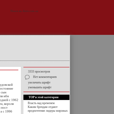
3333 просмотров
Нет комментариев
увеличить шрифт
аудовской
уменьшить шрифт
состояние
— сын
ля ибн
TOP в этой категории
рдией с 1962
Власть над временем
та, короля
Каким брендам отдают
 пост
предпочтение лидеры мировых
а с 1996