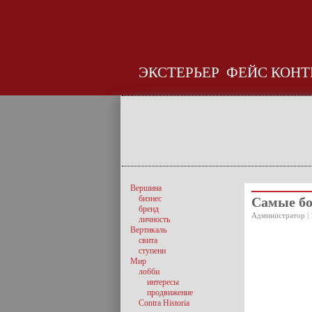
ЭКСТЕРЬЕР
ФЕЙС КОНТ
Вершина
бизнес
Самые бо
бренд
Администратор | 
личность
Вертикаль
свита
ступени
Мир
лобби
интересы
продвижение
Contra Historia