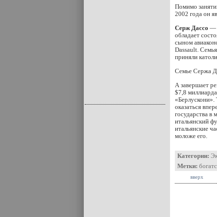
Помимо занятий
2002 года он я
Серж Дассо
— 
обладает состо
сыном авиаконс
Dassault. Семь
приняли катол
Семье Сержа Д
А завершает р
$7,8 миллиарда
«Берлускони».
оказаться впер
государства в
итальянский ф
итальянские ча
моложе его.
Категории:
Э
Метки:
богат
вверх