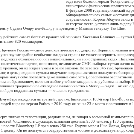
года из-за болезни короля Фахда стал п
министром и фактическим правителем г
В феврале 2008 года американский журн
обнародовал список самых жестоких д
современности. Король Абдулла занял в
четвертое место, уступив лишь лидеру
иденту Судана Омару аль-Баширу и президенту Мьянмы генералу Тан Шве.
у рейтинга самых богатых правителей занимает
Хассанал Болкиах
— султан 
читывает $20 миллиардов.
 Брунеем Россия — самое демократическое государство. Первый и главный пу
унея звучит крайне необычно: владыка страны не может совершить несправед
е подлежат обжалованию ни в национальных, ни в иностранных судах. Населен
ое политические партии, оппозиция, независимые СМИ, выборы: султан лично н
х уровней, он же издает указы в ранге законов. Но зато все 345 тыс. брунейцев 
лог, в день рождения султана получают подарки, активно пользуются беспро
торые могут себе позволить даже личные самолеты), обеспечены бесплатными
ем и образованием, включая любое учебное заведение за рубежом на выбор. К
лачивает традиционное ежегодное паломничество в Мекку — хадж. Так что од
аний для подданных султана — лишение гражданства.
 Блумберг
находится на третьей строчке. Бизнесмен и 108-й мэр Нью-Йорка вх
людей мира по версии Forbes, в 2010 году он занял 23-е место с состоянием в 
рга включает телестанции, радиоканалы, не говоря о всемирной компьютерно
остей. Численность служащих компании достигла 9500 человек в 130 странах
а новости Bloomberg LP превысило 250 тыс. Будучи мэром Нью-Йорка, Блумбер
в 1 доллар. Он не пользуется государственным жильем и довольствуется дохода