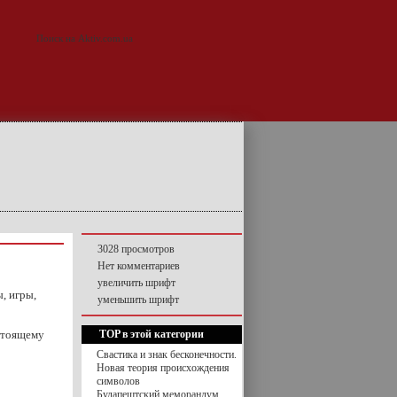
3028 просмотров
Нет комментариев
увеличить шрифт
ы, игры,
уменьшить шрифт
астоящему
TOP в этой категории
Свастика и знак бесконечности.
Новая теория происхождения
символов
Будапештский меморандум.