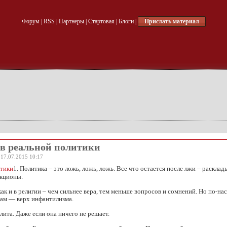
Форум
|
RSS
|
Партнеры
|
Стартовая
|
Блоги
|
Прислать материал
ов реальной политики
 17.07.2015 10:17
1. Политика – это ложь, ложь, ложь. Все что остается после лжи – расклад
укционы.
 как и в религии – чем сильнее вера, тем меньше вопросов и сомнений. Но по-н
кам — верх инфантилизма.
элита. Даже если она ничего не решает.