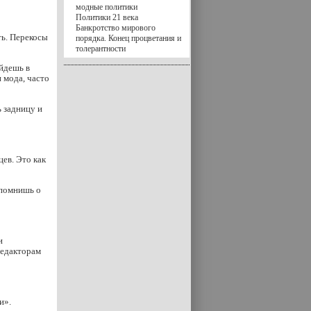
модные политики
Политики 21 века
Банкротство мирового
ть. Перекосы
порядка. Конец процветания и
толерантности
йдешь в
и мода, часто
ь задницу и
ев. Это как
спомнишь о
и
редакторам
и».