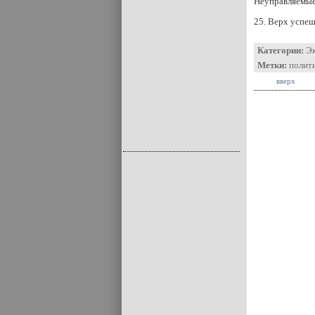
Неуправляемые 
25. Верх успеш
Категории:
Э
Метки:
полит
вверх