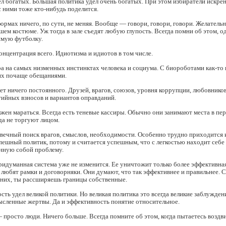
ел богатых. Большая политика удел очень богатых. При этом избиратели искре
с ними тоже кто-нибудь поделится.
формах ничего, по сути, не меняя. Вообще — говори, говори, говори. Желатель
шем костюме. Уж тогда в зале съедят любую глупость. Всегда помни об этом, о
мую футболку.
концентрация всего. Идиотизма и идиотов в том числе.
ра на самых низменных инстинктах человека и социума. С биороботами как-то
их почаще обещаниями.
нет ничего постоянного. Друзей, врагов, союзов, уровня коррупции, любовнико
тийных взносов и вариантов оправданий.
лжен мараться. Всегда есть теневые кассиры. Обычно они занимают места в пер
да не торгуют лицом.
 вечный поиск врагов, смыслов, необходимости. Особенно трудно приходится и
спешный политик, потому и считается успешным, что с легкостью находит себ
анную собой проблему.
идуманная система уже не изменится. Ее уничтожит только более эффективная
любят рамки и договорняки. Они думают, что так эффективнее и правильнее. 
дних, ты рассширяешь границы собственные.
сть удел великой политики. Но великая политика это всегда великие заблужден
ысленные жертвы. Да и эффективность понятие относительное.
 просто люди. Ничего больше. Всегда помните об этом, когда пытаетесь воздв