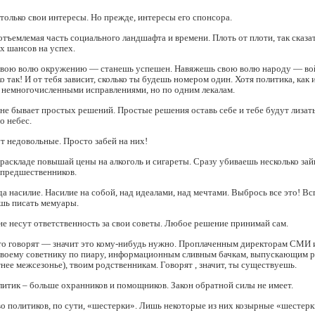
 только свои интересы. Но прежде, интересы его спонсора.
отъемлемая часть социального ландшафта и времени. Плоть от плоти, так сказа
х шансов на успех.
свою волю окружению — станешь успешен. Навяжешь свою волю народу — во
о так! И от тебя зависит, сколько ты будешь номером один. Хотя политика, как 
 немногочисленными исправлениями, но по одним лекалам.
 не бывает простых решений. Простые решения оставь себе и тебе будут лизат
о небес.
ут недовольные. Просто забей на них!
раскладе повышай цены на алкоголь и сигареты. Сразу убиваешь несколько зайц
 предшественников.
гда насилие. Насилие на собой, над идеалами, над мечтами. Выбрось все это! В
ешь писать мемуары.
не несут ответственность за свои советы. Любое решение принимай сам.
 то говорят — значит это кому-нибудь нужно. Проплаченным директорам СМИ 
твоему советнику по пиару, информационным сливным бачкам, выпускающим 
тнее межсезонье), твоим родственникам. Говорят , значит, ты существуешь.
итик – больше охранников и помощников. Закон обратной силы не имеет.
о политиков, по сути, «шестерки». Лишь некоторые из них козырные «шестерк