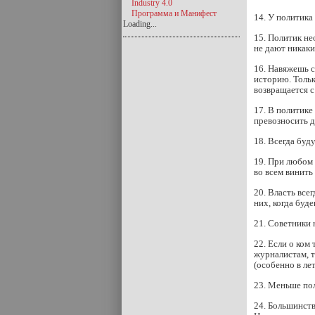
Industry 4.0
Программа и Манифест
14. У политика
Loading...
15. Политик не
не дают никаки
16. Навяжешь 
историю. Тольк
возвращается с
17. В политике
превозносить д
18. Всегда буд
19. При любом 
во всем винить
20. Власть все
них, когда буд
21. Советники 
22. Если о ком
журналистам, 
(особенно в ле
23. Меньше пол
24. Большинств