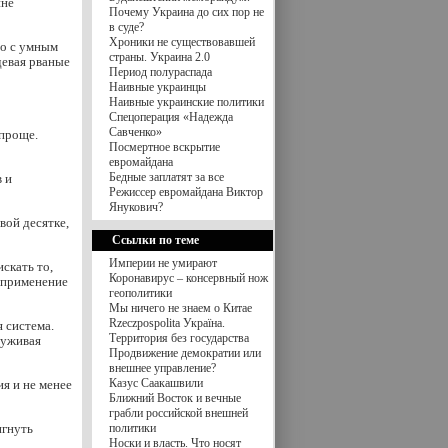
нне
Почему Украина до сих пор не
в суде?
Хроники не существовавшей
но с умным
страны. Украина 2.0
девая рваные
Период полураспада
Наивные украинцы
Наивные украинские политики
Спецоперация «Надежда
Савченко»
 проще.
Посмертное вскрытие
евромайдана
Бедные заплатят за все
в и
Режиссер евромайдана Виктор
Янукович?
вой десятке,
Ссылки по теме
Империи не умирают
скать то,
Коронавирус – консервный нож
е применение
геополитики
Мы ничего не знаем о Китае
Rzeczpospolita Україна.
 система.
Территория без государства
Суживая
Продвижение демократии или
внешнее управление?
Казус Саакашвили
ия и не менее
Ближний Восток и вечные
грабли российской внешней
игнуть
политики
Носки и власть. Что носят