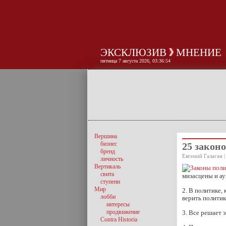
ЭКСКЛЮЗИВ
МНЕНИЕ
пятница 7 августа 2026, 03:36:55
Вершина
бизнес
25 закон
бренд
Евгений Галаган |
личность
Вертикаль
свита
мизасцены и а
ступени
Мир
2. В политике,
лобби
верить полити
интересы
продвижение
3. Все решает 
Contra Historia