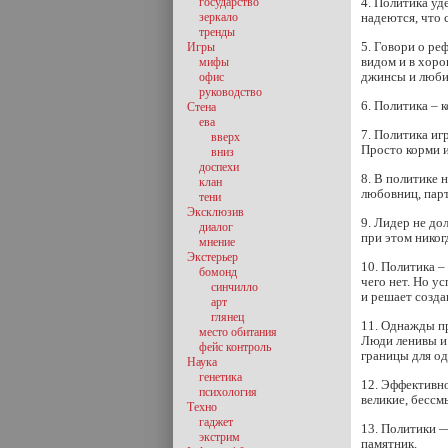
государство
4. Политика уд
зеркало
надеются, что 
тренды
5. Говори о ре
Игры
видом и в хоро
мифы
джинсы и люби
офис
руководство
6. Политика – 
Стена
ева
7. Политика иг
вверх
Просто корми 
вниз
доспехи
8. В политике 
клан
любовниц, пар
тени
Эксклюзив
9. Лидер не до
диалог
при этом никог
мнение
Экстерьер
10. Политика –
бомонд
чего нет. Но у
синчилло
и решает созд
арт
глянец
11. Однажды пр
место обитания
Люди ленивы и 
фейс контроль
границы для о
Наука
генетика
12. Эффективно
психология
великие, бессм
Техно
гаджет
13. Политики —
экстрим
памятник.