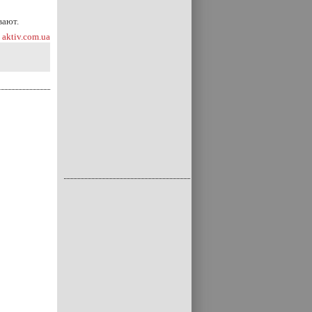
вают.
aktiv.com.ua