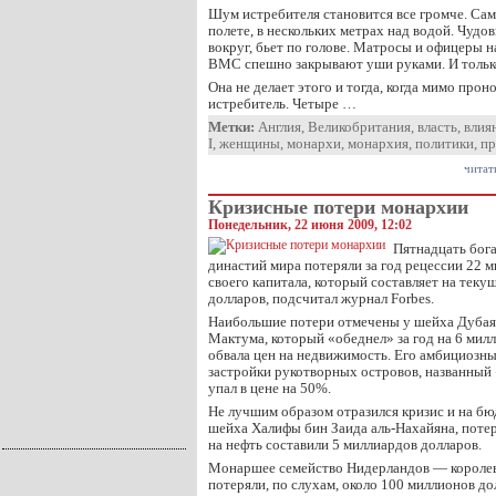
Шум истребителя становится все громче. Са
полете, в нескольких метрах над водой. Чуд
вокруг, бьет по голове. Матросы и офицеры н
ВМС спешно закрывают уши руками. И только
Она не делает этого и тогда, когда мимо прон
истребитель. Четыре …
Метки:
Англия
,
Великобритания
,
власть
,
влия
І
,
женщины
,
монархи
,
монархия
,
политики
,
пр
читат
Кризисные потери монархии
Понедельник, 22 июня 2009, 12:02
Пятнадцать бог
династий мира потеряли за год рецессии 22 
своего капитала, который составляет на тек
долларов, подсчитал журнал Forbes.
Наибольшие потери отмечены у шейха Дубая
Мактума, который «обеднел» за год на 6 милл
обвала цен на недвижимость. Его амбициозны
застройки рукотворных островов, названный
упал в цене на 50%.
Не лучшим образом отразился кризис и на б
шейха Халифы бин Заида аль-Нахайяна, потер
на нефть составили 5 миллиардов долларов.
Монаршее семейство Нидерландов — королева
потеряли, по слухам, около 100 миллионов до