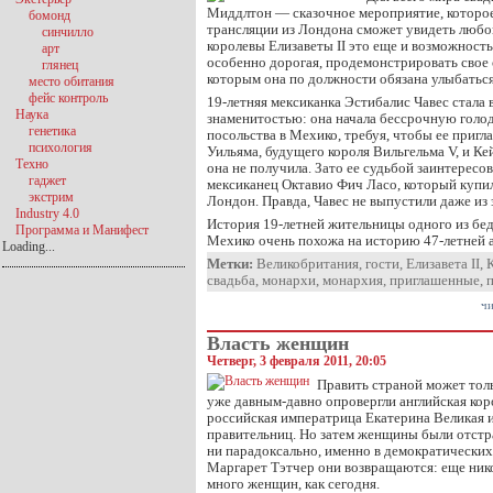
Миддлтон — сказочное мероприятие, которо
бомонд
трансляции из Лондона сможет увидеть любо
синчилло
королевы Елизаветы II это еще и возможность
арт
особенно дорогая, продемонстрировать свое
глянец
которым она по должности обязана улыбаться
место обитания
фейс контроль
19-летняя мексиканка Эстибалис Чавес стала 
Наука
знаменитостью: она начала бессрочную голод
генетика
посольства в Мехико, требуя, чтобы ее пригл
психология
Уильяма, будущего короля Вильгельма V, и К
Техно
она не получила. Зато ее судьбой заинтересо
гаджет
мексиканец Октавио Фич Ласо, который купи
экстрим
Лондон. Правда, Чавес не выпустили даже из 
Industry 4.0
История 19-летней жительницы одного из б
Программа и Манифест
Мехико очень похожа на историю 47-летней 
Loading...
Метки:
Великобритания
,
гости
,
Елизавета II
,
свадьба
,
монархи
,
монархия
,
приглашенные
,
чи
Власть женщин
Четверг, 3 февраля 2011, 20:05
Править страной может тол
уже давным-давно опровергли английская коро
российская императрица Екатерина Великая 
правительниц. Но затем женщины были отстра
ни парадоксально, именно в демократических
Маргарет Тэтчер они возвращаются: еще нико
много женщин, как сегодня.