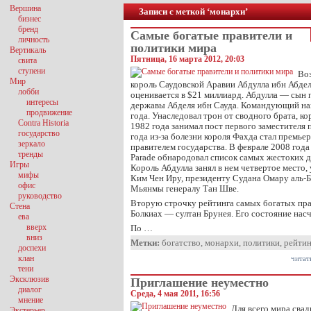
Вершина
Записи с меткой ‘монархи’
бизнес
бренд
Самые богатые правители и
личность
политики мира
Вертикаль
Пятница, 16 марта 2012, 20:03
свита
ступени
Воз
Мир
король Саудовской Аравии Абдулла ибн Абдел
лобби
оценивается в $21 миллиард. Абдулла — сын 
интересы
державы Абделя ибн Сауда. Командующий на
продвижение
года. Унаследовал трон от сводного брата, ко
Contra Historia
1982 года занимал пост первого заместителя 
государство
года из-за болезни короля Фахда стал премь
зеркало
правителем государства. В феврале 2008 год
тренды
Parade обнародовал список самых жестоких 
Игры
Король Абдулла занял в нем четвертое место
мифы
Ким Чен Иру, президенту Судана Омару аль-
офис
Мьянмы генералу Тан Шве.
руководство
Вторую строчку рейтинга самых богатых пра
Стена
Болкиах — султан Брунея. Его состояние нас
ева
вверх
По …
вниз
Метки:
богатство
,
монархи
,
политики
,
рейтин
доспехи
клан
читат
тени
Эксклюзив
Приглашение неуместно
диалог
Среда, 4 мая 2011, 16:56
мнение
Для всего мира свад
Экстерьер