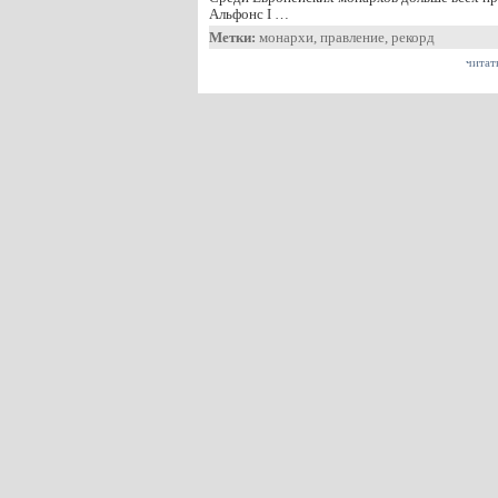
Альфонс I …
Метки:
монархи
,
правление
,
рекорд
читат