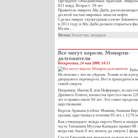
Президент/ Объединенные Арабские Эмират
$21 млрд. Возраст: 59 лет
Правитель эмирата Абу-Даби, располагающег
десятой частью мировых запасов нефти.
Сделал эмират «культурным узлом» Ближнего
в 2011 году в Абу-Даби должен открыться фи
Музея …
Метки:
богатство
,
монархи
Все могут короли. Монархи-
долгожители
Воскресенье, 24 мая 2009, 14:13
Рабо
На пенсию с нее не уйдешь. Только если в ре
дворцового переворота. Вот и приходиться м
самой смерти.
Например, Ниопи II, или Неферкарэ, из шест
Древнего Египта, взошел на престол около 2281
лет и правил около 94 лет. Это самое продол
царствование.
Король Аракана (сейчас Мьянма, бывшая Би
хроник, царствовал в течении 95 лет, с 1279 п
Как утверждают, вождь округа Нзега в запад
часть Танзании) Мусома Каниджо правил 98 ле
когда ему было 8 лет, вплоть до смерти 2 февр
Среди Европейских монархов дольше всех пр