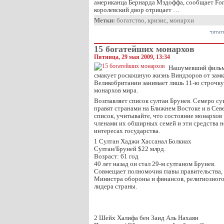
американца Бернарда Мэдоффа, сообщает Forb
королевский двор отрицает …
Метки:
богатство
,
кризис
,
монархи
читат
15 богатейших монархов
Пятница, 29 мая 2009, 13:34
Нашумевший фильм 
смакует роскошную жизнь Виндзоров от замка
Великобритании занимает лишь 11-ю строчку
монархов мира.
Возглавляет список султан Брунея. Семеро су
правят странами на Ближнем Востоке и в Сев
список, учитывайте, что состояние монархов
членами их обширных семей и эти средства н
интересах государства.
1 Султан Хаджи Хассанал Болкиах
Султан/Бруней $22 млрд.
Возраст: 61 год
40 лет назад он стал 29-м султаном Брунея.
Совмещает полномочия главы правительства,
Министра обороны и финансов, религиозног
лидера страны.
2 Шейх Халифа бен Заид Аль Нахаян