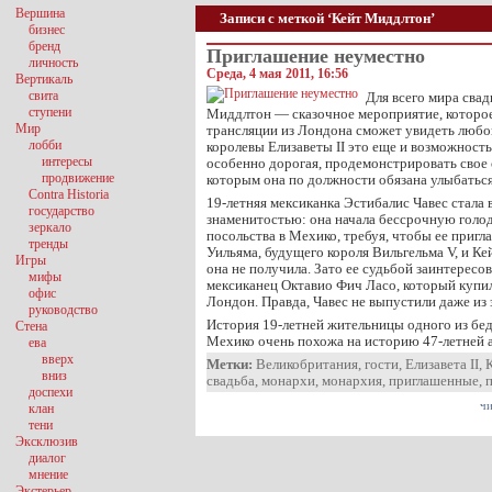
Вершина
Записи с меткой ‘Кейт Миддлтон’
бизнес
бренд
Приглашение неуместно
личность
Среда, 4 мая 2011, 16:56
Вертикаль
свита
Для всего мира свад
ступени
Миддлтон — сказочное мероприятие, которо
Мир
трансляции из Лондона сможет увидеть любо
лобби
королевы Елизаветы II это еще и возможность
интересы
особенно дорогая, продемонстрировать свое
продвижение
которым она по должности обязана улыбаться
Contra Historia
19-летняя мексиканка Эстибалис Чавес стала 
государство
знаменитостью: она начала бессрочную голод
зеркало
посольства в Мехико, требуя, чтобы ее пригл
тренды
Уильяма, будущего короля Вильгельма V, и К
Игры
она не получила. Зато ее судьбой заинтересо
мифы
мексиканец Октавио Фич Ласо, который купи
офис
Лондон. Правда, Чавес не выпустили даже из 
руководство
История 19-летней жительницы одного из б
Стена
Мехико очень похожа на историю 47-летней 
ева
вверх
Метки:
Великобритания
,
гости
,
Елизавета II
,
вниз
свадьба
,
монархи
,
монархия
,
приглашенные
,
доспехи
чи
клан
тени
Эксклюзив
диалог
мнение
Экстерьер