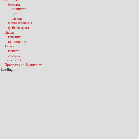
бомонд
синчилло
арт
глянец
место обитания
фейс контроль
Наука
генетика
психология
Техно
гаджет
экстрим
Industry 4.0
Программа и Манифест
Loading...