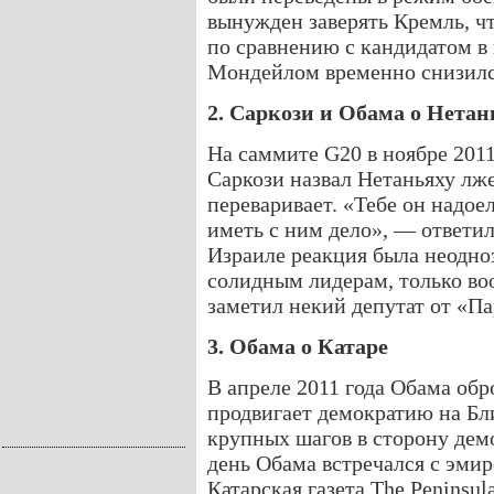
вынужден заверять Кремль, чт
по сравнению с кандидатом в
Мондейлом временно снизилс
2. Саркози и Обама о Нетан
На саммите G20 в ноябре 201
Саркози назвал Нетаньяху лже
переваривает. «Тебе он надое
иметь с ним дело», — ответил
Израиле реакция была неодно
солидным лидерам, только воо
заметил некий депутат от «Па
3. Обама о Катаре
В апреле 2011 года Обама обр
продвигает демократию на Бл
крупных шагов в сторону дем
день Обама встречался с эми
Катарская газета The Peninsu