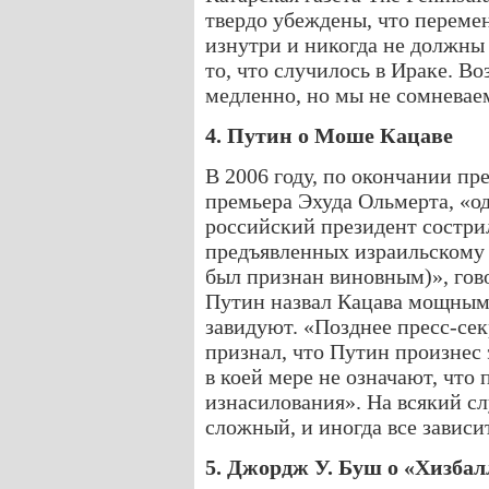
твердо убеждены, что переме
изнутри и никогда не должны
то, что случилось в Ираке. В
медленно, но мы не сомневаем
4. Путин о Моше Кацаве
В 2006 году, по окончании п
премьера Эхуда Ольмерта, «о
российский президент состри
предъявленных израильскому 
был признан виновным)», гово
Путин назвал Кацава мощным 
завидуют. «Позднее пресс-се
признал, что Путин произнес 
в коей мере не означают, что
изнасилования». На всякий сл
сложный, и иногда все зависит
5. Джордж У. Буш о «Хизбал