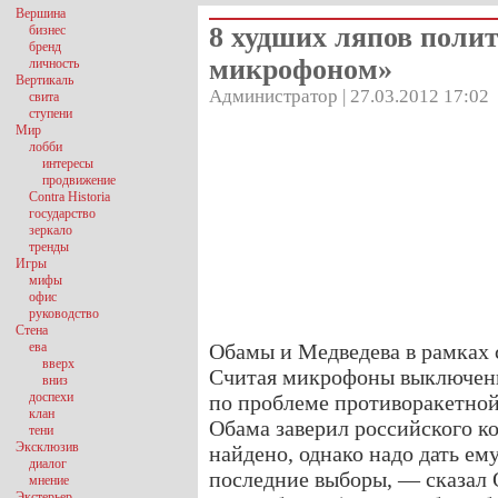
Вершина
8 худших ляпов поли
бизнес
бренд
микрофоном»
личность
Вертикаль
Администратор | 27.03.2012 17:02
свита
ступени
Мир
лобби
интересы
продвижение
Contra Historia
государство
зеркало
тренды
Игры
мифы
офис
руководство
Стена
ева
Обамы и Медведева в рамках 
вверх
Считая микрофоны выключенн
вниз
доспехи
по проблеме противоракетно
клан
Обама заверил российского к
тени
Эксклюзив
найдено, однако надо дать ем
диалог
последние выборы, — сказал 
мнение
Экстерьер