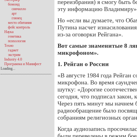
переизбрания) я смогу быть 
бомонд
эту информацию Владимиру» 
синчилло
арт
глянец
Но «если вы думаете, что Об
место обитания
Путина насчет изнасилования 
фейс контроль
Наука
из-за оговорки Рейгана».
генетика
психология
Вот самые знаменитые 8 л
Техно
гаджет
микрофоном».
экстрим
Industry 4.0
1. Рейган о России
Программа и Манифест
Loading...
«В августе 1984 года Рейган 
микрофона. Во время саундче
шутку: «Дорогие соотечестве
сегодня, что подписал закон,
Через пять минут мы начнем
радиообращение было посвящ
собраниям религиозных орган
Когда аудиозапись просочилас
были переведены в режим бое