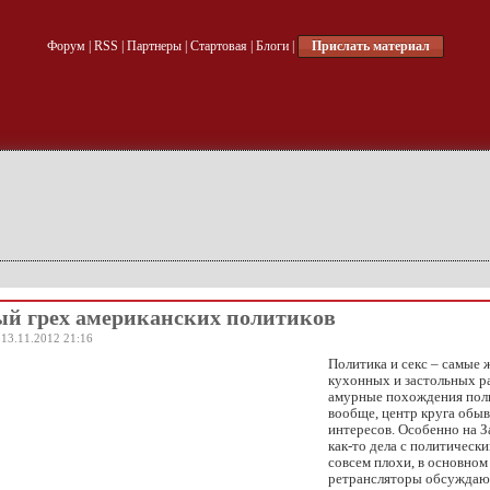
Форум
|
RSS
|
Партнеры
|
Стартовая
|
Блоги
|
Прислать материал
й грех американских политиков
 13.11.2012 21:16
Политика и секс – самые 
кухонных и застольных р
амурные похождения пол
вообще, центр круга обы
интересов. Особенно на З
как-то дела с политическ
совсем плохи, в основном
ретрансляторы обсуждаю