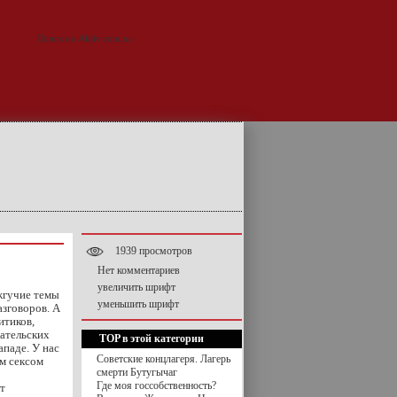
1939 просмотров
Нет комментариев
увеличить шрифт
жгучие темы
уменьшить шрифт
азговоров. А
итиков,
вательских
TOP в этой категории
ападе. У нас
Советские концлагеря. Лагерь
им сексом
смерти Бутугычаг
Где моя госсобственность?
т