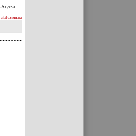
. А грехи
aktiv.com.ua