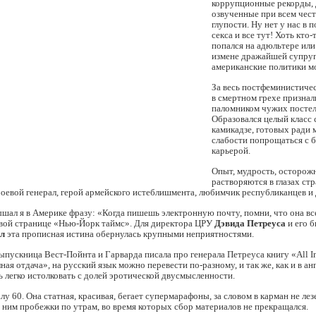
коррупционные рекорды, 
озвученные при всем чес
глупости. Ну нет у нас в 
секса и все тут! Хоть кто-
попался на адюльтере или
измене дражайшей супруг
американские политики мо
За весь постфеминистиче
в смертном грехе признал
паломником чужих постел
Образовался целый класс
камикадзе, готовых ради
слабости попрощаться с 
карьерой.
Опыт, мудрость, осторож
растворяются в глазах стр
боевой генерал, герой армейского истеблишмента, любимчик республиканцев и
ышал я в Америке фразу: «Когда пишешь электронную почту, помни, что она вс
рвой странице «Нью-Йорк таймс». Для директора ЦРУ
Дэвида Петреуса
и его 
л
эта прописная истина обернулась крупными неприятностями.
пускница Вест-Пойнта и Гарварда писала про генерала Петреуса книгу «All I
ная отдача», на русский язык можно перевести по-разному, и так же, как и в ан
ь легко истолковать с долей эротической двусмысленности.
лу 60. Она статная, красивая, бегает супермарафоны, за словом в карман не лез
с ним пробежки по утрам, во время которых сбор материалов не прекращался.