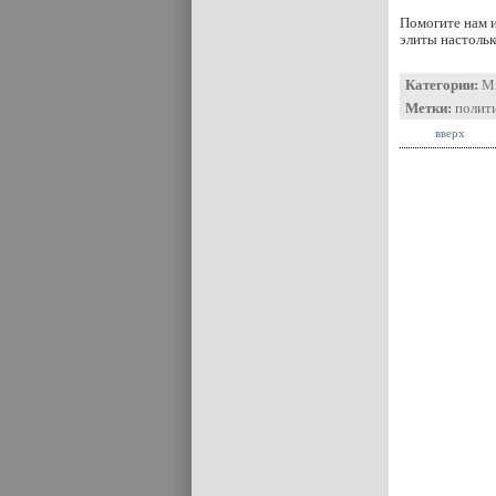
Помогите нам и
элиты настоль
Категории:
М
Метки:
полит
вверх