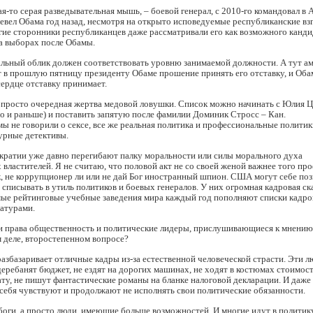
ая-то серая разведывательная мышь, – боевой генерал, с 2010-го командовал в 
евел Обама год назад, несмотря на открыто исповедуемые республиканские вз
ие сторонники республиканцев даже рассматривали его как возможного канди
а выборах после Обамы.
льный облик должен соответствовать уровню занимаемой должности. А тут ам
 в прошлую пятницу президенту Обаме прошение принять его отставку, и Оба
сердце отставку принимает.
 просто очередная жертва медовой ловушки. Список можно начинать с Юлия Ц
 и раньше) и поставить запятую после фамилии Доминик Стросс – Кан.
мы не говорили о сексе, все же реальная политика и профессиональные политик
урные детективы.
кратии уже давно перегибают палку моральности или силы морального духа
ластителей. Я не считаю, что половой акт не со своей женой важнее того пр
к, не коррупционер ли или не дай Бог иностранный шпион. США могут себе по
 списывать в утиль политиков и боевых генералов. У них огромная кадровая ск
мые рейтинговые учебные заведения мира каждый год пополняют списки кадро
атурами.
ли права общественность и политические лидеры, прислушивающиеся к мнению
м деле, второстепенном вопросе?
азбазаривает отличные кадры из-за естественной человеческой страсти. Эти л
деребанят бюджет, не ездят на дорогих машинах, не ходят в костюмах стоимос
ту, не пишут фантастические романы на бланке налоговой декларации. И даже 
себя чувствуют и продолжают не исполнять свои политические обязанности.
боги, а просто люди, имеющие больше возможностей. И многие идут в политик