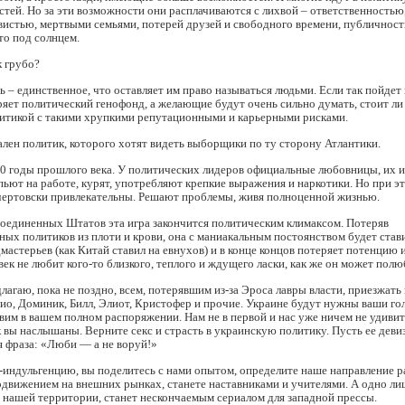
тей. Но за эти возможности они расплачиваются с лихвой – ответственностью,
вистью, мертвыми семьями, потерей друзей и свободного времени, публичност
то под солнцем.
к грубо?
ь – единственное, что оставляет им право называться людьми. Если так пойдет 
яет политический генофонд, а желающие будут очень сильно думать, стоит ли
литикой с такими хрупкими репутационными и карьерными рисками.
лен политик, которого хотят видеть выборщики по ту сторону Атлантики.
70 годы прошлого века. У политических лидеров официальные любовницы, их и
 пьют на работе, курят, употребляют крепкие выражения и наркотики. Но при э
чертовски привлекательны. Решают проблемы, живя полноценной жизнью.
Соединенных Штатов эта игра закончится политическим климаксом. Потеряв
ых политиков из плоти и крови, она с маниакальным постоянством будет став
астерьев (как Китай ставил на евнухов) и в конце концов потеряет потенцию и
век не любит кого-то близкого, теплого и ждущего ласки, как же он может полю
лагаю, пока не поздно, всем, потерявшим из-за Эроса лавры власти, приезжать 
ио, Доминик, Билл, Элиот, Кристофер и прочие. Украине будут нужны ваши го
вим в вашем полном распоряжении. Нам не в первой и нас уже ничем не удивит
вы наслышаны. Верните секс и страсть в украинскую политику. Пусть ее деви
 фраза: «Люби — а не воруй!»
-индульгенцию, вы поделитесь с нами опытом, определите наше направление р
одвижением на внешних рынках, станете наставниками и учителями. А одно ли
 нашей территории, станет нескончаемым сериалом для западной прессы.