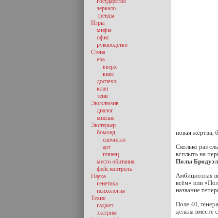
государство
зеркало
тренды
Игры
мифы
офис
руководство
Стена
ева
вверх
вниз
доспехи
клан
тени
Эксклюзив
диалог
мнение
Экстерьер
бомонд
новая жертва, 
синчилло
Сколько раз сл
арт
всплыть на пе
глянец
Полы Бродуэл
место обитания
фейс контроль
Амбициозная вы
Наука
всём» или «Пол
генетика
название тепер
психология
Техно
Поле 40, генера
гаджет
делала вместе 
экстрим