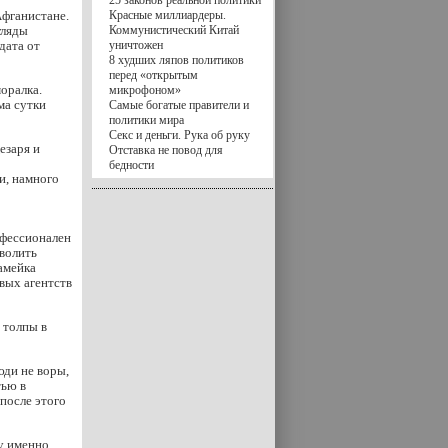
25 законов реальной политики
Афганистане.
Красные миллиардеры.
гляды
Коммунистический Китай
дата от
уничтожен
8 худших ляпов политиков
перед «открытым
оралка.
микрофоном»
ма сутки
Самые богатые правители и
политики мира
Секс и деньги. Рука об руку
езаря и
Отставка не повод для
бедности
и, намного
офессионален
зволить
амейка
вых агентств
 толпы в
юди не воры,
тью в
после этого
у именно