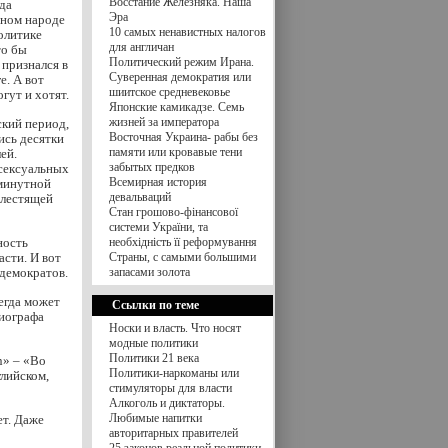
Восстание Железняка. Наша
да
Эра
тном народе
10 самых ненавистных налогов
политике
для англичан
то бы
Политический режим Ирана.
 признался в
Суверенная демократия или
е. А вот
шиитское средневековье
гут и хотят.
Японские камикадзе. Семь
жизней за императора
ский период,
Восточная Украина- рабы без
ись десятки
памяти или кровавые тени
ей.
забытых предков
 сексуальных
Всемирная история
 минутной
девальваций
блестящей
Стан грошово-фінансової
системи України, та
ность
необхідність її реформування
асти. И вот
Страны, с самыми большими
 демократов.
запасами золота
егда может
Ссылки по теме
биографа
Носки и власть. Что носят
модные политики
Политики 21 века
n» – «Во
Политики-наркоманы или
глийском,
стимуляторы для власти
Алкоголь и диктаторы.
Любимые напитки
ет. Даже
авторитарных правителей