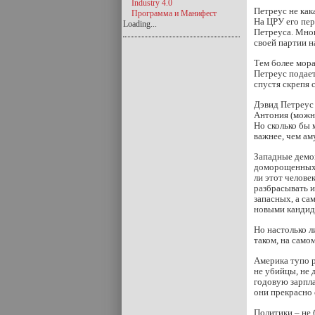
Industry 4.0
Петреус не как
Программа и Манифест
На ЦРУ его пер
Loading...
Петреуса. Мног
своей партии н
Тем более мора
Петреус подает
спустя скрепя 
Дэвид Петреус
Антония (можно
Но сколько бы 
важнее, чем ам
Западные демо
доморощенных в
ли этот челове
разбрасывать и
запасных, а са
новыми кандид
Но настолько 
таком, на само
Америка тупо р
не убийцы, не 
годовую зарпла
они прекрасно 
Политики – не 