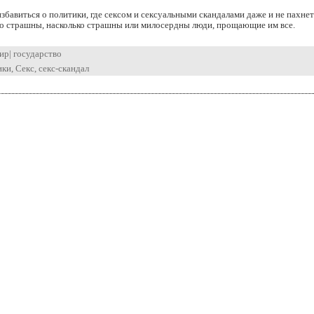
збавиться о политики, где сексом и сексуальными скандалами даже и не пахнет
ко страшны, насколько страшны или милосердны люди, прощающие им все.
ир
|
государство
ики
,
Секс
,
секс-скандал