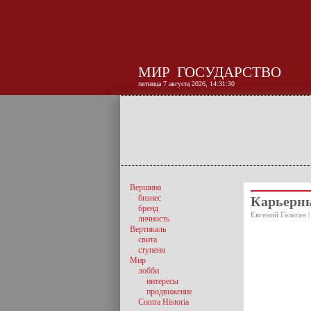
МИР
ГОСУДАРСТВО
пятница 7 августа 2026, 14:31:30
Вершина
бизнес
Карьерны
бренд
Евгений Галаган |
личность
Вертикаль
свита
ступени
Мир
лобби
интересы
продвижение
Contra Historia