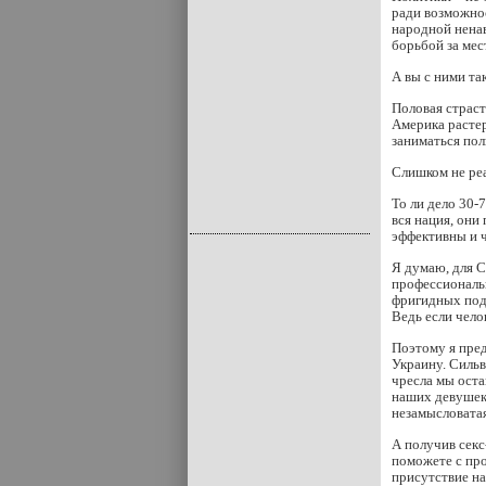
ради возможнос
народной нена
борьбой за мес
А вы с ними та
Половая страст
Америка растер
заниматься по
Слишком не реа
То ли дело 30-
вся нация, они
эффективны и 
Я думаю, для 
профессиональн
фригидных подм
Ведь если чело
Поэтому я пред
Украину. Сильв
чресла мы оста
наших девушек 
незамысловатая
А получив секс
поможете с пр
присутствие на