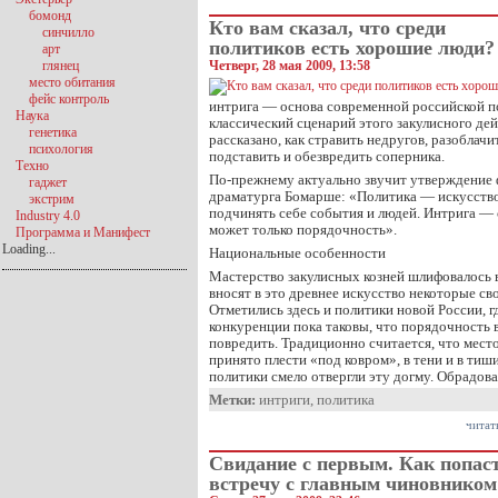
бомонд
Кто вам сказал, что среди
синчилло
политиков есть хорошие люди?
арт
глянец
Четверг, 28 мая 2009, 13:58
место обитания
фейс контроль
интрига — основа современной российской по
Наука
классический сценарий этого закулисного дейс
генетика
рассказано, как стравить недругов, разоблач
психология
подставить и обезвредить соперника.
Техно
По-прежнему актуально звучит утверждение 
гаджет
драматурга Бомарше: «Политика — искусство
экстрим
подчинять себе события и людей. Интрига — 
Industry 4.0
может только порядочность».
Программа и Манифест
Loading...
Национальные особенности
Мастерство закулисных козней шлифовалось в
вносят в это древнее искусство некоторые с
Отметились здесь и политики новой России, г
конкуренции пока таковы, что порядочность 
повредить. Традиционно считается, что место
принято плести «под ковром», в тени и в тиш
политики смело отвергли эту догму. Обрадов
Метки:
интриги
,
политика
читат
Свидание с первым. Как попас
встречу с главным чиновником