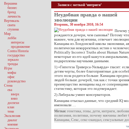
Вершина
Записи с меткой ‘интриги’
бизнес
бренд
Неудобная правда о нашей
личность
эволюции
Вертикаль
Вторник, 30 ноября 2010, 16:54
свита
ступени
Почему 
Мир
рождаются дочери, чем сыновья? Потому чт
лобби
важнее, чем для мужчины, отвечает эволюци
интересы
Канацава из Лондонской школы экономики, ав
продвижение
политически некорректных истин о человечес
Contra Historia
Politically Incorrect Truths about Human Natur
государство
некоторые из его идей кажутся аморальными, 
зеркало
подкреплены научными данными.
тренды
1) «Гипотеза Триверса-Уильярда» гласит: есл
Игры
детям черты, более благоприятные для особе
мифы
этого пола родится больше. Канацава предпо
офис
людей больше дочерей, так как с точки зрени
руководство
преимущество женщины над ее соперницами 
Стена
статистику, которая это подтверждает.
ева
вверх
2) Либералы умнее консерваторов.
вниз
Канацава отыскал данные, что средний IQ м
доспехи
именовали …
клан
Метки:
генетика
,
гены
,
дети
,
интриги
,
любовн
тени
полигамия
,
политики
,
почему мжчины любят 
Эксклюзив
Канацава
,
Секс
,
секс-скандал
,
сексуальные до
диалог
мнение
чи
Экстерьер