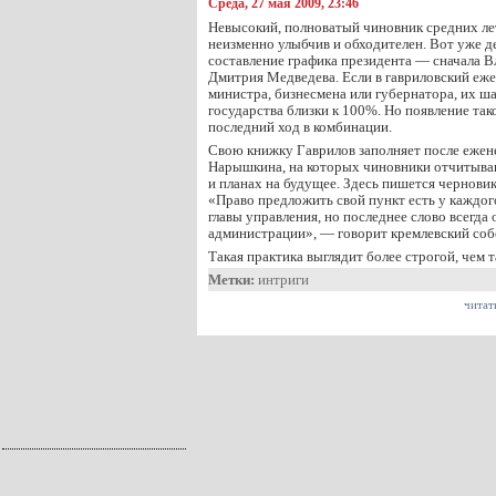
Среда, 27 мая 2009, 23:46
Невысокий, полноватый чиновник средних ле
неизменно улыбчив и обходителен. Вот уже де
составление графика президента — сначала В
Дмитрия Медведева. Если в гавриловский еж
министра, бизнесмена или губернатора, их ша
государства близки к 100%. Но появление та
последний ход в комбинации.
Свою книжку Гаврилов заполняет после ежен
Нарышкина, на которых чиновники отчитыва
и планах на будущее. Здесь пишется черновик
«Право предложить свой пункт есть у каждог
главы управления, но последнее слово всегда о
администрации», — говорит кремлевский соб
Такая практика выглядит более строгой, чем 
Метки:
интриги
читат