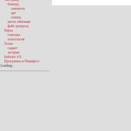
бомонд
синчилло
арт
глянец
место обитания
фейс контроль
Наука
генетика
психология
Техно
гаджет
экстрим
Industry 4.0
Программа и Манифест
Loading...