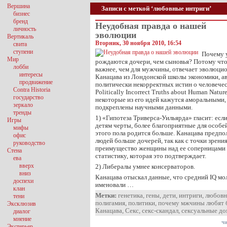
Вершина
Записи с меткой ‘любовные интриги’
бизнес
бренд
Неудобная правда о нашей
личность
эволюции
Вертикаль
Вторник, 30 ноября 2010, 16:54
свита
ступени
Почему 
Мир
рождаются дочери, чем сыновья? Потому чт
лобби
важнее, чем для мужчины, отвечает эволюци
интересы
Канацава из Лондонской школы экономики, ав
продвижение
политически некорректных истин о человечес
Contra Historia
Politically Incorrect Truths about Human Natur
государство
некоторые из его идей кажутся аморальными, 
зеркало
подкреплены научными данными.
тренды
1) «Гипотеза Триверса-Уильярда» гласит: есл
Игры
детям черты, более благоприятные для особе
мифы
этого пола родится больше. Канацава предпо
офис
людей больше дочерей, так как с точки зрени
руководство
преимущество женщины над ее соперницами 
Стена
статистику, которая это подтверждает.
ева
вверх
2) Либералы умнее консерваторов.
вниз
Канацава отыскал данные, что средний IQ м
доспехи
именовали …
клан
Метки:
генетика
,
гены
,
дети
,
интриги
,
любовн
тени
полигамия
,
политики
,
почему мжчины любят 
Эксклюзив
Канацава
,
Секс
,
секс-скандал
,
сексуальные до
диалог
мнение
чи
Экстерьер