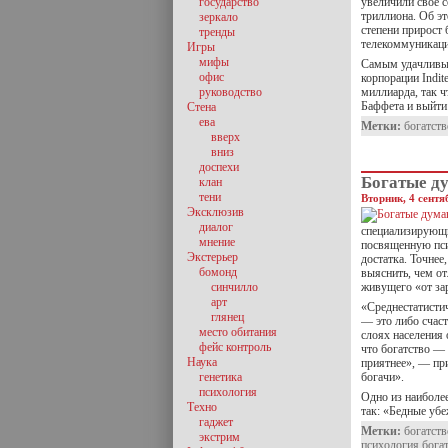
государство
увеличили свое с
триллиона. Об эт
зеркало
степени прирост 
тренды
телекоммуникаци
Игры
мифы
Самым удачливым
офис
корпорации Indit
руководство
миллиарда, так ч
Баффета и выйти
Стена
ева
Метки:
богатств
вверх
вниз
доспехи
Богатые д
клан
тени
Вторник, 4 сентя
Эксклюзив
диалог
специализирующи
мнение
посвященную пси
Экстерьер
достатка. Точне
бомонд
выяснить, чем о
синчилло
живущего «от за
арт
«Среднестатисти
глянец
— это либо счас
место обитания
слоях населения
фейс контроль
что богатство — 
Наука
приятнее», — при
генетика
богачи».
психология
Одно из наиболе
Техно
так: «Бедные уб
гаджет
Метки:
богатств
экстрим
психология бога