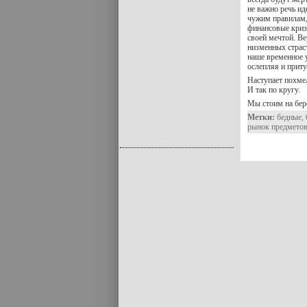
не важно речь ид
чужим правилам,
финансовые криз
своей мечтой. Ве
низменных страс
наше временное 
ослепляя и приту
Наступает похмел
И так по кругу.
Мы стоим на бер
Метки:
бедные
,
рынок предмето