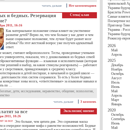
госбюджете
трипольской А
27 Ноября
Украи
читать дальше
Нет комментариев
Украина будущ
Турции
Браслеты Power
17 Ноября
Сред
ых и бедных. Резервация
Стена
|
клан
Самые влиятел
шестилетнего ми
ие?
Посмертное вс
16 Ноября
​Пут
Приговор Тимо
бря 2011, 16:16
13 Ноября
Цена 
Украина - Росс
10 Ноября
Круп
Как материальное положение семьи влияет на умственное
Украина будуще
развитие детей? Верно ли, что чем больше у вас денег и чем
10 Ноября
Штайн
Режиссер евро
выше социальное положение, тем лучше будет развит мозг
особом статусе Д
ребенка? На этот жестокий вопрос уже получен адекватный
03 Ноября
Мина
2026
ответ.
Май
е может, считают нейропсихологи. Тесты, проведенные учеными
Апрель
го университета, показали, что у дошкольников из бедных семей
2025
ейрокогнитивные функции — языковая и исполнительная (которая
ятие решений и выбор, на какие стимулы реагировать) — работают
Декабрь
м у сверстников, принадлежащих к среднему классу.
Ноябрь
отестировали и детей постарше, в начальной и средней школе —
Октябрь
 деятельности этих систем сохранился. То есть у более бедных
Август
ты конкретные зоны мозга, «ответственные» за языковые навыки и
Июль
ать по …
Июнь
богатые
,
дети
,
исследования
,
неравенство
,
общение
,
психология
,
Май
венство
Апрель
Март
читать дальше
3 коммент.
Январь
2020
латят за все
Эксклюзив
|
мнение
Октябрь
бря 2011, 10:26
Сентябрь
Это больше, чем цитата дня. Это сорванная маска
Июнь
ти и очередное попрание мифа о равенстве возможностей. Бедные
Май
ртвой и козлами отпущения денежной вакханалии супербогатых. И