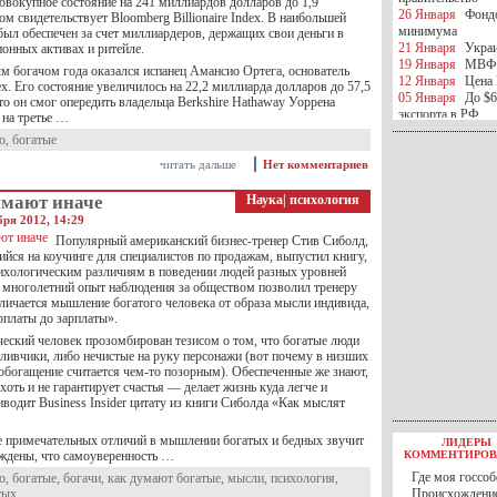
овокупное состояние на 241 миллиардов долларов до 1,9
26 Января
Фондо
ом свидетельствует Bloomberg Billionaire Index. В наибольшей
минимума
был обеспечен за счет миллиардеров, держащих свои деньги в
21 Января
Украи
онных активах и ритейле.
19 Января
МВФ 
 богачом года оказался испанец Амансио Ортега, основатель
12 Января
Цена 
ex. Его состояние увеличилось на 22,2 миллиарда долларов до 57,5
05 Января
До $6
то он смог опередить владельца Berkshire Hathaway Уоррена
экспорта в РФ
 на третье …
05 Января
Киев
о
,
богатые
миротворческой 
05 Января
Герма
читать дальше
Нет комментариев
Ирана
04 Января
Саудо
умают иначе
Наука
|
психология
отношения с Ира
бря 2012, 14:29
25 Декабря
ВР п
Популярный американский бизнес-тренер Стив Сиболд,
в 2016 году
йся на коучинге для специалистов по продажам, выпустил книгу,
14 Декабря
Егип
хологическим различиям в поведении людей разных уровней
российского лайн
е, многолетний опыт наблюдения за обществом позволил тренеру
10 Декабря
ЦБ К
тличается мышление богатого человека от образа мысли индивида,
минимума
рплаты до зарплаты».
07 Декабря
Поро
ческий человек прозомбирован тезисом о том, что богатые люди
ИГИЛ
тливчики, либо нечистые на руку персонажи (вот почему в низших
07 Декабря
Ущер
 обогащение считается чем-то позорным). Обеспеченные же знают,
05 Декабря
32 ч
хоть и не гарантирует счастья — делает жизнь куда легче и
в Каспийском мо
водит Business Insider цитату из книги Сиболда «Как мыслят
01 Декабря
Юань
30 Ноября
С 1 д
е примечательных отличий в мышлении богатых и бедных звучит
ЛИДЕРЫ
30 Ноября
Росс
еждены, что самоуверенность …
КОММЕНТИРОВ
27 Ноября
РФ о
Где моя госсоб
о
,
богатые
,
богачи
,
как думают богатые
,
мысли
,
психология
,
27 Ноября
ВВП 
тых
Происхождение