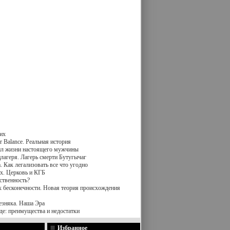
их
 Balance. Реальная история
вил жизни настоящего мужчины
лагеря. Лагерь смерти Бутугычаг
 Как легализовать все что угодно
х. Церковь и КГБ
ственность?
к бесконечности. Новая теория происхождения
езняка. Наша Эра
де: преимущества и недостатки
Избранное