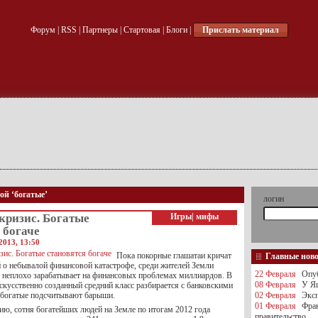
Форум
|
RSS
|
Партнеры
|
Стартовая
|
Блоги
|
Прислать материал
ой ‘богатые’
логин
кризис. Богатые
Игры
|
мифы
 богаче
2013, 13:50
Пока покорные глашатаи кричат
Главные нов
й о небывалой финансовой катастрофе, среди жителей Земли
22 Февраля
Опуб
то неплохо зарабатывает на финансовых проблемах миллиардов. В
08 Февраля
У Яц
искусственно созданный средний класс разбирается с банковскими
хбогатые подсчитывают барыши.
02 Февраля
Эксп
01 Февраля
Фра
ию, сотня богатейших людей на Земле по итогам 2012 года
правительство