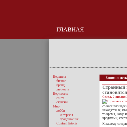
ГЛАВНАЯ
Вершина
Записи с метк
бизнес
бренд
Странный 
личность
становятся
Вертикаль
Среда, 2 января 
свита
ступени
со всех площаде
Мир
находятся те, к
лобби
то время, когда 
интересы
кредитами, свер
продвижение
Contra Historia
К вашему сведен