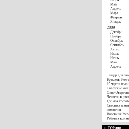
Июнь
Май
Апрель
Март
Февраль
Январь
2009
Декабрь
Ноябрь
Октябрь
Сентябрь
Август
Июль
Июнь
Май
Апрель
Тендер для сво
Браслеты Power
10 черт и пра
Советские конц
Окно Овертона.
Чекисты в ряса
Где моя госсоб
Свастика и зна
символов
Восстание Жел
Работа в коман
TOP дня