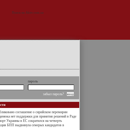
пароль
забыл пароль?
ости
ликовано соглашение о сирийском перемирии
енюка нет поддержки для принятия решений в Раде
орт Украины в ЕС сократился на четверть
кция БПП выдвинула семерых кандидатов в