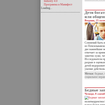
Industry 4.0
Программа и Манифест
Loading...
Дети богат
или общен
Вторник, 25 октя
Сомнений быть н
из Пенсильванско
две важнейшие н
отвечает за прин
заметно хуже, че
Исследователи пр
разрыв в оценках
детей недоразви
умение действов
Метки:
бедные
,
социальное нера
Бедные зап
Четверг, 8 сентя
политкорректнос
всегда будут же