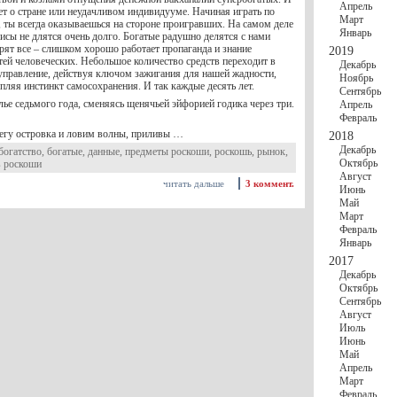
Апрель
ет о стране или неудачливом индивидууме. Начиная играть по
Март
 ты всегда оказываешься на стороне проигравших. На самом деле
Январь
исы не длятся очень долго. Богатые радушно делятся с нами
рят все – слишком хорошо работает пропаганда и знание
2019
тей человеческих. Небольшое количество средств переходит в
Декабрь
управление, действуя ключом зажигания для нашей жадности,
Ноябрь
пляя инстинкт самосохранения. И так каждые десять лет.
Сентябрь
ье седьмого года, сменяясь щенячьей эйфорией годика через три.
Апрель
Февраль
егу островка и ловим волны, приливы …
2018
Декабрь
богатство
,
богатые
,
данные
,
предметы роскоши
,
роскошь
,
рынок
,
Октябрь
в роскоши
Август
читать дальше
3 коммент.
Июнь
Май
Март
Февраль
Январь
2017
Декабрь
Октябрь
Сентябрь
Август
Июль
Июнь
Май
Апрель
Март
Февраль