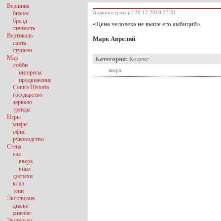
Вершина
Администратор | 28.12.2010 23:31
бизнес
бренд
«Цена человека не выше его амбиций»
личность
Вертикаль
Марк Аврелий
свита
ступени
Мир
Категория:
Кодекс
лобби
вверх
интересы
продвижение
Contra Historia
государство
зеркало
тренды
Игры
мифы
офис
руководство
Стена
ева
вверх
вниз
доспехи
клан
тени
Эксклюзив
диалог
мнение
Экстерьер