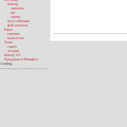
бомонд
синчилло
арт
глянец
место обитания
фейс контроль
Наука
генетика
психология
Техно
гаджет
экстрим
Industry 4.0
Программа и Манифест
Loading...