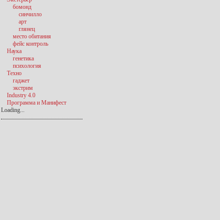
бомонд
синчилло
арт
глянец
место обитания
фейс контроль
Наука
генетика
психология
Техно
гаджет
экстрим
Industry 4.0
Программа и Манифест
Loading...