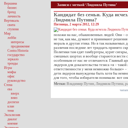
Вершина
Записи с меткой ‘Людмила Путина’
бизнес
бренд
Кандидат без семьи. Куда исчез
личность
Людмила Путина?
Вертикаль
Пятница, 2 марта 2012, 12:29
свита
ступени
Мир
похожи на нас, обыкновенных людей. Они – с
лобби
не так, как мы, думают и принимают решения н
интересы
мораль и другая этика. Но в так называемых 
продвижение
различия последние лет тридцать принято скр
Contra Historia
Политики там едят гамбургеры, курят сигары,
государство
смешных шортах и вообще стараются вести се
зеркало
особенным от нас не отличаются. Главный а
тренды
лидеров для доказательства тезиса «я – такой 
Игры
ответственности у меня немножко больше» – 
мифы
дети лидеров вынуждены быть хотя бы немн
офис
для того, чтобы избиратели понимали: вот он
руководство
Метки:
Владимир Путин
,
Людмила Путина
,
р
Стена
ева
читат
вверх
вниз
доспехи
клан
тени
Эксклюзив
диалог
мнение
Экстерьер