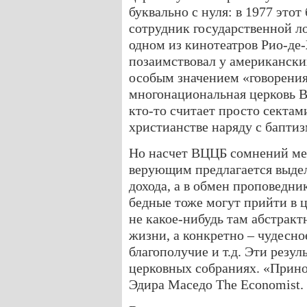
буквально с нуля: в 1977 это
сотрудник государственной ло
одном из кинотеатров Рио-де
позаимствовал у американски
особым значением «говорения
многонациональная церковь В
кто-то считает просто сектам
христианстве наряду с бапти
Но насчет ВЦЦБ сомнений мен
верующим предлагается выдел
дохода, а в обмен проповедни
бедные тоже могут прийти в ц
не какое-нибудь там абстракт
жизни, а конкретно – чудесно
благополучие и т.д. Эти резу
церковных собраниях. «Прино
Эдира Маседо The Economist.