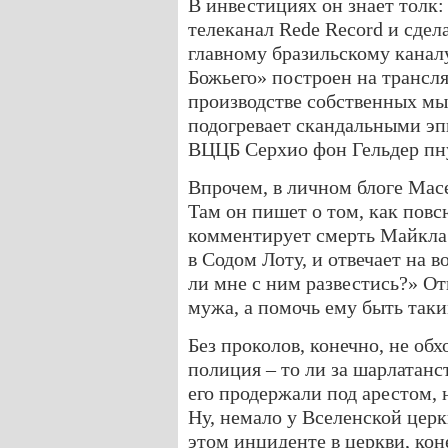
В инвестициях он знает толк:
телеканал Rede Record и сдел
главному бразильскому каналу
Божьего» построен на трансл
производстве собственных мы
подогревает скандальными эп
ВЦЦБ Серхио фон Гельдер пну
Впрочем, в личном блоге Масе
Там он пишет о том, как пов
комментирует смерть Майкла
в Содом Лоту, и отвечает на 
ли мне с ним развестись?» От
мужа, а помочь ему быть таки
Без проколов, конечно, не обх
полиция – то ли за шарлатанст
его продержали под арестом, 
Ну, немало у Вселенской цер
этом инциденте в церкви, кон