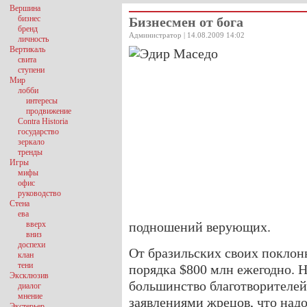
Вершина
бизнес
Бизнесмен от бога
бренд
Администратор | 14.08.2009 14:02
личность
Вертикаль
свита
ступени
Мир
лобби
интересы
продвижение
Contra Historia
государство
зеркало
тренды
Игры
мифы
офис
руководство
Стена
ева
вверх
подношений верующих.
вниз
доспехи
От бразильских своих поклон
клан
тени
порядка $800 млн ежегодно. Н
Эксклюзив
большинство благотворителей
диалог
мнение
заявлениями жрецов, что над
Экстерьер