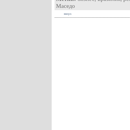
Маседо
вверх