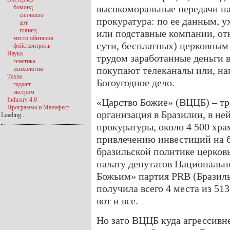
высокоморальные передачи на
бомонд
синчилло
прокуратура: по ее данным, 
арт
глянец
или подставные компании, отк
место обитания
сути, бесплатных) церковным
фейс контроль
Наука
трудом заработанные деньги в
генетика
покупают телеканалы или, на
психология
Техно
Богоугодное дело.
гаджет
экстрим
Industry 4.0
«Царство Божие» (ВЦЦБ) – тр
Программа и Манифест
организация в Бразилии, в не
Loading...
прокуратуры, около 4 500 хра
привлечению инвестиций на б
бразильской политике церков
палату депутатов Национальн
Божьим» партия PRB (Бразиль
получила всего 4 места из 513
вот и все.
Но зато ВЦЦБ куда агрессивне