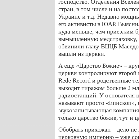
господство. Отделения Вселе
стран, в том числе и на постс
Украине и т.д. Недавно мощн
его активисты в ЮАР. Выясни
куда меньше, чем приезжим б
вымышленную медстраховку, 
обвинили главу ВЦЦБ Маседо 
вышли из церкви.
А еще «Царство Божие» – кру
церкви контролируют второй 
Rede Record и родственные те
выходит тиражом больше 2 мл
радиостанций. У основателя 
называют просто «Епископ», 
звукозаписывающая компания, 
только царство божие, тут и ц
Обобрать прихожан – дело не
церковную империю – уже сов