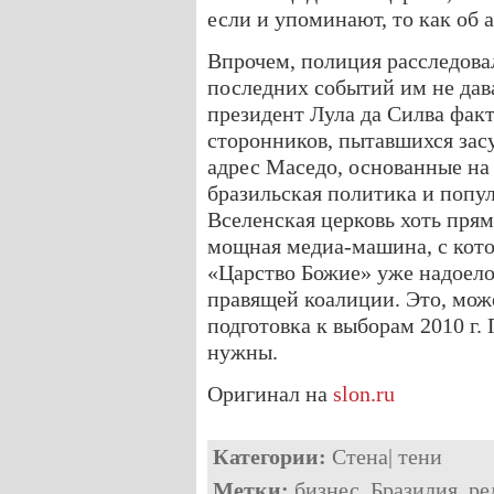
если и упоминают, то как об 
Впрочем, полиция расследова
последних событий им не дав
президент Лула да Силва фак
сторонников, пытавшихся засу
адрес Маседо, основанные на
бразильская политика и попул
Вселенская церковь хоть прям
мощная медиа-машина, с котор
«Царство Божие» уже надоело
правящей коалиции. Это, може
подготовка к выборам 2010 г.
нужны.
Оригинал на
slon.ru
Категории:
Стена
|
тени
Метки:
бизнес
,
Бразилия
,
ре