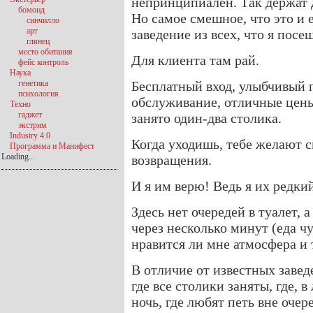
непринципиален. Так держат д
бомонд
Но самое смешное, что это и
синчилло
арт
заведение из всех, что я посе
глянец
место обитания
Для клиента там рай.
фейс контроль
Наука
генетика
Бесплатный вход, улыбчивый 
психология
обслуживание, отличные цены
Техно
гаджет
занято один-два столика.
экстрим
Industry 4.0
Когда уходишь, тебе желают 
Программа и Манифест
Loading...
возвращения.
И я им верю! Ведь я их редки
Здесь нет очередей в туалет, а
через несколько минут (еда ч
нравится ли мне атмосфера и т
В отличие от известных заведе
где все столики заняты, где, 
ночь, где любят петь вне очер