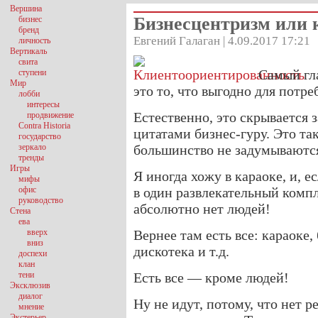
Вершина
Бизнесцентризм или 
бизнес
бренд
Евгений Галаган | 4.09.2017 17:21
личность
Вертикаль
свита
Самый гл
ступени
Мир
это то, что выгодно для потр
лобби
интересы
Естественно, это скрывается
продвижение
Contra Historia
цитатами бизнес-гуру. Это та
государство
зеркало
большинство не задумываютс
тренды
Игры
Я иногда хожу в караоке, и, е
мифы
офис
в один развлекательный компл
руководство
абсолютно нет людей!
Стена
ева
вверх
Вернее там есть все: караоке,
вниз
дискотека и т.д.
доспехи
клан
тени
Есть все — кроме людей!
Эксклюзив
диалог
Ну не идут, потому, что нет р
мнение
Экстерьер