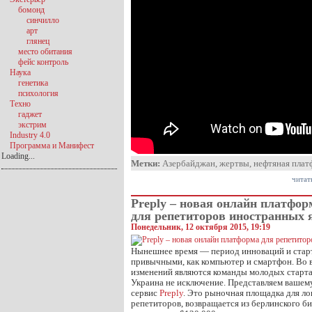
бомонд
синчилло
арт
глянец
место обитания
фейс контроль
Наука
генетика
психология
Техно
гаджет
экстрим
Industry 4.0
Программа и Манифест
Loading...
Метки:
Азербайджан
,
жертвы
,
нефтяная плат
читат
Preply – новая онлайн платфор
для репетиторов иностранных 
Понедельник, 12 октября 2015, 19:19
Нынешнее время — период инноваций и старт
привычными, как компьютер и смартфон. Во 
изменений являются команды молодых старта
Украина не исключение. Представляем ваше
сервис
Preply
. Это рыночная площадка для ло
репетиторов, возвращается из берлинского би