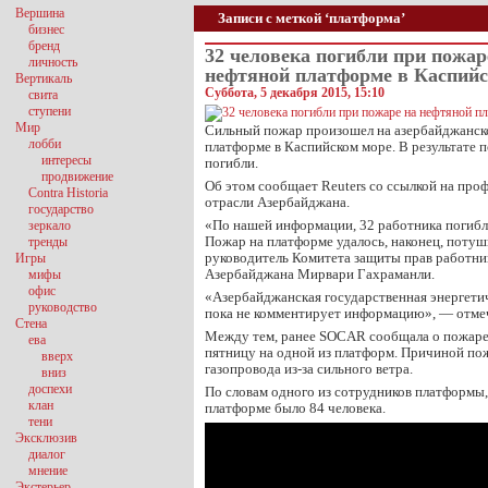
Вершина
Записи с меткой ‘платформа’
бизнес
бренд
32 человека погибли при пожар
личность
нефтяной платформе в Каспий
Вертикаль
Суббота, 5 декабря 2015, 15:10
свита
ступени
Мир
Сильный пожар произошел на азербайджанс
лобби
платформе в Каспийском море. В результате 
интересы
погибли.
продвижение
Об этом сообщает Reuters со ссылкой на про
Contra Historia
отрасли Азербайджана.
государство
«По нашей информации, 32 работника погибли
зеркало
Пожар на платформе удалось, наконец, поту
тренды
руководитель Комитета защиты прав работни
Игры
Азербайджана Мирвари Гахраманли.
мифы
офис
«Азербайджанская государственная энергет
руководство
пока не комментирует информацию», — отмеч
Стена
Между тем, ранее SOCAR сообщала о пожаре
ева
пятницу на одной из платформ. Причиной по
вверх
газопровода из-за сильного ветра.
вниз
доспехи
По словам одного из сотрудников платформы,
клан
платформе было 84 человека.
тени
Эксклюзив
диалог
мнение
Экстерьер