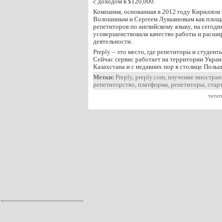
с доходом в $120,000.
Компания, основанная в 2012 году Кириллом
Волошиным и Сергеем Лукьяновым как площа
репетиторов по английскому языку, на сегод
усовершенствовала качество работы и расши
деятельности.
Preply – это место, где репетиторы и студент
Сейчас сервис работает на территории Украи
Казахстана и с недавних пор в столице Поль
Метки:
Preply
,
preply.com
,
изучение иностран
репетиторство
,
платформа
,
репетиторы
,
стар
читат