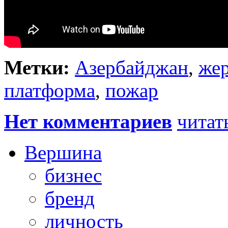
Метки:
Азербайджан
,
же
платформа
,
пожар
Нет комментариев
читат
Вершина
бизнес
бренд
личность