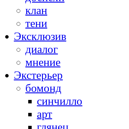
клан
тени
Эксклюзив
диалог
мнение
Экстерьер
бомонд
синчилло
арт
глянец