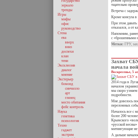
режим пропуска 
государство
тщательно прове
зеркало
тренды
Встреча с задерж
Игры
Кроме консула в
мифы
При этом давать
офис
отказался, а от 
руководство
Стена
Напомним, ранее
ева
с «брошенными н
вверх
Метки:
ГРУ
,
зах
вниз
доспехи
клан
тени
Захват СБУ
Эксклюзив
начала во
диалог
Воскресенье, 5 а
мнение
Экстерьер
2014 года в Луга
бомонд
началом украинс
синчилло
мы скоро узнаем 
арт
подробности.
глянец
Мне довелось по
место обитания
переломных событ
фейс контроль
Наука
Началось все с м
более 200 челове
генетика
Крымского «воле
психология
«русской весны» 
Техно
митингующие не
гаджет
экстрим
А дальше началос