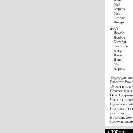
Июнь
Май
Апрель
Март
Февраль
Январь
2009
Декабрь
Ноябрь
Октябрь
Сентябрь
Август
Июль
Июнь
Май
Апрель
Тендер для сво
Браслеты Power
10 черт и пра
Советские конц
Окно Овертона.
Чекисты в ряса
Где моя госсоб
Свастика и зна
символов
Восстание Жел
Работа в коман
TOP дня