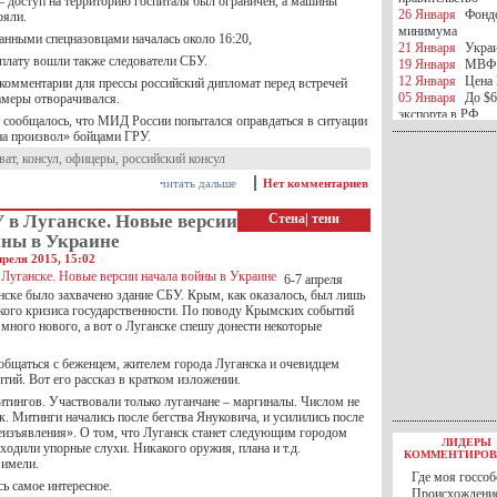
– доступ на территорию госпиталя был ограничен, а машины
26 Января
Фондо
ряли.
минимума
анными спецназовцами началась около 16:20,
21 Января
Украи
 плату вошли также следователи СБУ.
19 Января
МВФ 
12 Января
Цена 
 комментарии для прессы российский дипломат перед встречей
05 Января
До $6
камеры отворачивался.
экспорта в РФ
 сообщалось, что МИД России попытался оправдаться в ситуации
05 Января
Киев
а произвол» бойцами ГРУ.
миротворческой 
ват
,
консул
,
офицеры
,
российский консул
05 Января
Герма
Ирана
читать дальше
Нет комментариев
04 Января
Саудо
отношения с Ира
 в Луганске. Новые версии
Стена
|
тени
25 Декабря
ВР п
йны в Украине
в 2016 году
преля 2015, 15:02
14 Декабря
Егип
6-7 апреля
российского лайн
нске было захвачено здание СБУ. Крым, как оказалось, был лишь
10 Декабря
ЦБ К
кого кризиса государственности. По поводу Крымских событий
минимума
много нового, а вот о Луганске спешу донести некоторые
07 Декабря
Поро
ИГИЛ
общаться с беженцем, жителем города Луганска и очевидцем
07 Декабря
Ущер
ий. Вот его рассказ в кратком изложении.
05 Декабря
32 ч
в Каспийском мо
итингов. Участвовали только луганчане – маргиналы. Числом не
01 Декабря
Юань
к. Митинги начались после бегства Януковича, и усилились после
30 Ноября
С 1 д
изъявления». О том, что Луганск станет следующим городом
ЛИДЕРЫ
30 Ноября
Росс
ходили упорные слухи. Никакого оружия, плана и т.д.
КОММЕНТИРОВ
 имели.
27 Ноября
РФ о
Где моя госсоб
27 Ноября
ВВП 
ь самое интересное.
Происхождение