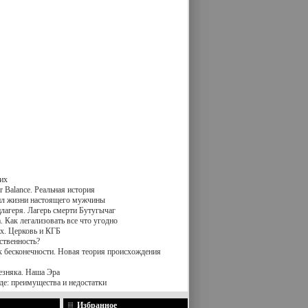
их
 Balance. Реальная история
вил жизни настоящего мужчины
лагеря. Лагерь смерти Бутугычаг
 Как легализовать все что угодно
х. Церковь и КГБ
ственность?
к бесконечности. Новая теория происхождения
езняка. Наша Эра
де: преимущества и недостатки
Избранное