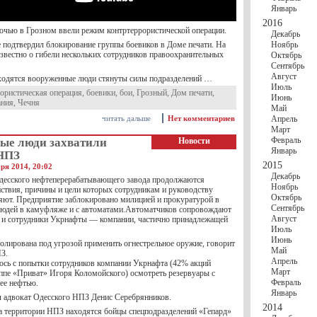
Январь
2016
очью в Грозном ввели режим контртеррористической операции.
Декабрь
е подтвердил блокирование группы боевиков в Доме печати. На
Ноябрь
звестно о гибели нескольких сотрудников правоохранительных
Октябрь
Сентябрь
Август
аходятся вооруженные люди стянуты силы подразделений …
Июль
рористическая операция
,
боевики
,
бои
,
Грозный
,
Дом печати
,
Июнь
ания
,
Чечня
Май
читать дальше
Нет комментариев
Апрель
Март
Февраль
ые люди захватили
Новости
Январь
НПЗ
2015
ря 2014, 20:02
Декабрь
десского нефтеперерабатывающего завода продолжаются
Ноябрь
йствия, причины и цели которых сотрудникам и руководству
Октябрь
няют. Предприятие заблокировано милицией и прокуратурой в
Сентябрь
юдей в камуфляже и с автоматами.Автоматчиков сопровождают
Август
 и сотрудники Укрнафты — компании, частично принадлежащей
Июль
Июнь
золирована под угрозой применить огнестрельное оружие, говорит
Май
З.
Апрель
ось с попытки сотрудников компании Укрнафта (42% акций
Март
ппе «Приват» Игоря Коломойского) осмотреть резервуары с
Февраль
ее нефтью.
Январь
 адвокат Одесского НПЗ Денис Серебрянников.
2014
на территории НПЗ находятся бойцы спецподразделений «Гепард»