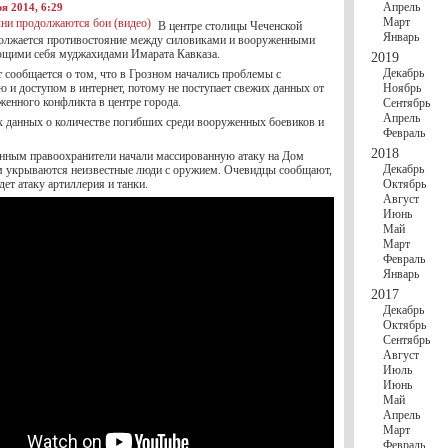
Апрель
ря 2014, 6:29
Март
В центре столицы Чеченской
Январь
олжается противостояние между силовиками и вооруженными
щими себя муджахидами Имарата Кавказа.
2019
Декабрь
 сообщается о том, что в Грозном начались проблемы с
 и доступом в интернет, потому не поступает свежих данных от
Ноябрь
женного конфликта в центре города.
Сентябрь
Апрель
х данных о количестве погибших среди вооруженных боевиков и
Февраль
2018
нным правоохранители начали массированную атаку на Дом
Декабрь
ом укрываются неизвестные люди с оружием. Очевидцы сообщают,
дет атаку артиллерия и танки.
Октябрь
Август
Июнь
Май
Март
Февраль
Январь
2017
Декабрь
Октябрь
Сентябрь
Август
Июль
Июнь
Май
Апрель
Март
Февраль