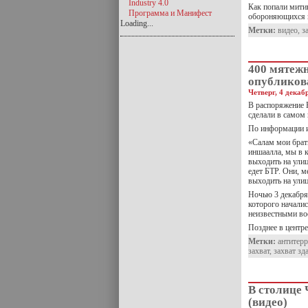
Industry 4.0
Как попали мити
Программа и Манифест
обороняющихся м
Loading...
Метки:
видео
,
з
400 мятеж
опубликов
Четверг, 4 декаб
В распоряжение 
сделали в самом 
По информации и
«Салам мои брать
иншаалла, мы в к
выходить на улиц
едет БТР. Они, м
выходить на ули
Ночью 3 декабря
которого начали
неизвестными в
Позднее в центр
Метки:
антитер
захват
,
захват зд
В столице
(видео)