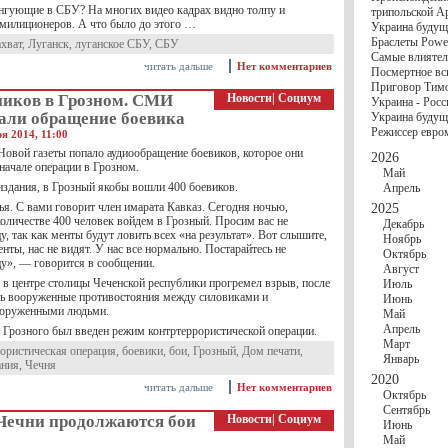
госбюджете
нгующие в СБУ? На многих видео кадрах видно толпу и
трипольской А
27 Ноября
Украи
илиционеров. А что было до этого …
Украина будущ
Турции
Браслеты Power
ахват
,
Луганск
,
луганское СБУ
,
СБУ
17 Ноября
Сред
Самые влиятел
шестилетнего ми
читать дальше
Нет комментариев
Посмертное вс
16 Ноября
​Пут
Приговор Тимо
13 Ноября
Цена 
ников в Грозном. СМИ
Новости
|
Социум
Украина - Росс
10 Ноября
Круп
али обращение боевика
Украина будуще
10 Ноября
Штайн
Режиссер евро
ря 2014, 11:00
особом статусе Д
03 Ноября
Мина
Новой газеты попало аудиообращение боевиков, которое они
2026
начале операции в Грозном.
Май
здания, в Грозный якобы вошли 400 боевиков.
Апрель
я. С вами говорит член имарата Кавказ. Сегодня ночью,
2025
оличестве 400 человек войдем в Грозный. Просим вас не
Декабрь
у, так как менты будут ловить всех «на результат». Вот слышите,
Ноябрь
енты, нас не видят. У нас все нормально. Постарайтесь не
Октябрь
цу», — говорится в сообщении.
Август
 в центре столицы Чеченской республики прогремел взрыв, после
Июль
сь вооруженные противостояния между силовиками и
Июнь
ооруженными людьми.
Май
Апрель
е Грозного был введен режим контртеррористической операции.
Март
рористическая операция
,
боевики
,
бои
,
Грозный
,
Дом печати
,
Январь
ания
,
Чечня
2020
читать дальше
Нет комментариев
Октябрь
Сентябрь
 Чечни продолжаются бои
Новости
|
Социум
Июнь
Май