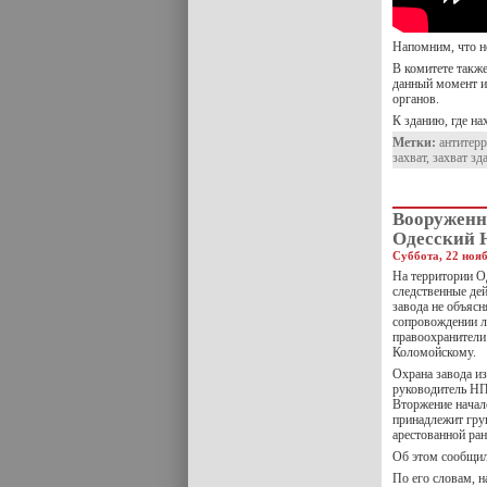
Напомним, что н
В комитете такж
данный момент и
органов.
К зданию, где н
Метки:
антитер
захват
,
захват зд
Вооруженн
Одесский 
Суббота, 22 нояб
На территории О
следственные де
завода не объяс
сопровождении л
правоохранители
Коломойскому.
Охрана завода и
руководитель НП
Вторжение начал
принадлежит гру
арестованной ран
Об этом сообщил
По его словам, 