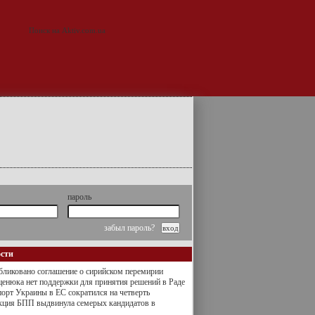
пароль
забыл пароль?
ости
ликовано соглашение о сирийском перемирии
енюка нет поддержки для принятия решений в Раде
орт Украины в ЕС сократился на четверть
кция БПП выдвинула семерых кандидатов в