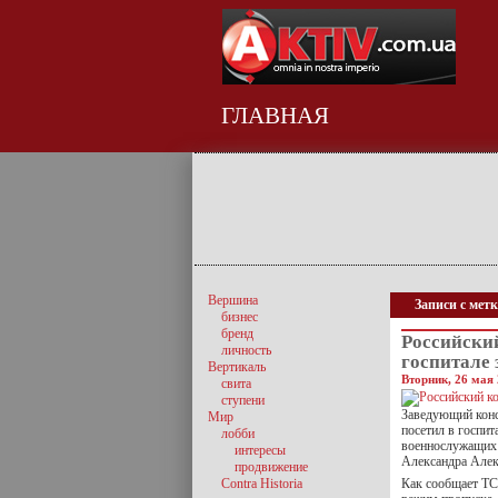
ГЛАВНАЯ
Вершина
Записи с метк
бизнес
бренд
Российский
личность
госпитале
Вертикаль
Вторник, 26 мая 
свита
ступени
Заведующий конс
Мир
посетил в госпит
лобби
военнослужащих 
интересы
Александра Алек
продвижение
Contra Historia
Как сообщает ТС