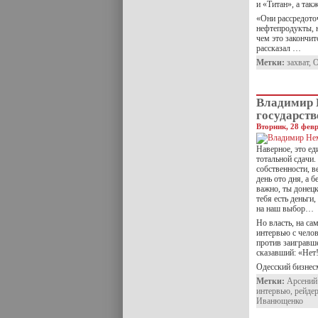
и «Титан», а так
«Они рассредоточ
нефтепродукты, 
чем это закончит
рассказал …
Метки:
захват
,
О
Владимир 
государств
Вторник, 28 февр
Наверное, это е
тотальной сдачи.
собственности, 
день ото дня, а 
важно, ты донецк
тебя есть деньг
на наш выбор…
Но власть, на са
интервью с челов
против заигравш
сказавший: «Нет
Одесский бизнес
Метки:
Арсений
интервью
,
рейде
Иванющенко