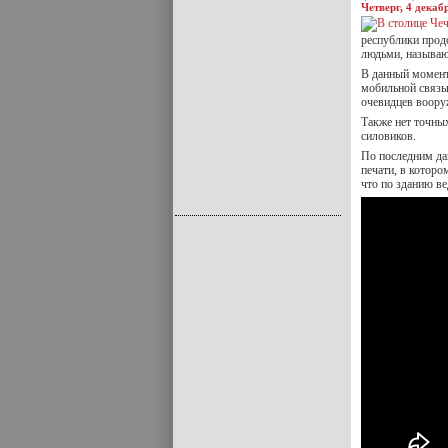
Четверг, 4 декаб
республики прод
людьми, называю
В данный момент
мобильной связью
очевидцев воору
Также нет точны
силовиков.
По последним да
печати, в котор
что по зданию ве