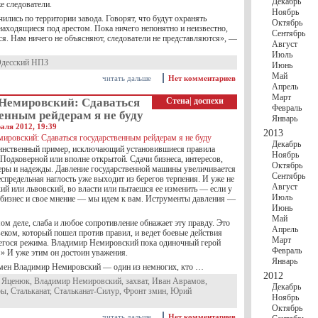
Декабрь
же следователи.
Ноябрь
ились по территории завода. Говорят, что будут охранять
Октябрь
находящиеся под арестом. Пока ничего непонятно и неизвестно,
Сентябрь
ся. Нам ничего не объясняют, следователи не представляются», —
Август
Июль
десский НПЗ
Июнь
Май
читать дальше
Нет комментариев
Апрель
Март
Немировский: Сдаваться
Стена
|
доспехи
Февраль
енным рейдерам я не буду
Январь
аля 2012, 19:39
2013
Декабрь
динственный пример, исключающий установившиеся правила
Ноябрь
 Подковерной или вполне открытой. Сдачи бизнеса, интересов,
Октябрь
веры и надежды. Давление государственной машины увеличивается
Сентябрь
беспредельная наглость уже выходит из берегов терпения. И уже не
Август
ий или львовский, во власти или пытаешся ее изменить — если у
Июль
и, бизнес и свое мнение — мы идем к вам. Иструменты давления —
Июнь
Май
мом деле, слаба и любое сопротивление обнажает эту правду. Это
Апрель
еком, который пошел против правил, и ведет боевые действия
Март
егося режима. Владимир Немировский пока одиночный герой
Февраль
!» И уже этим он достоин уважения.
Январь
мен Владимир Немировский — один из немногих, кто …
2012
 Яценюк
,
Владимир Немировский
,
захват
,
Иван Аврамов
,
Декабрь
ры
,
Стальканат
,
Стальканат-Силур
,
Фронт змин
,
Юрий
Ноябрь
Октябрь
читать дальше
Нет комментариев