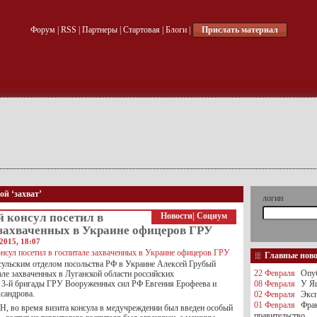
Форум
|
RSS
|
Партнеры
|
Стартовая
|
Блоги
|
Прислать материал
ой ‘захват’
логин
 консул посетил в
Новости
|
Социум
 захваченных в Украине офицеров ГРУ
2015, 18:07
Главные нов
ульским отделом посольства РФ в Украине Алексей Грубый
22 Февраля
Опуб
але захваченных в Луганской области российских
3-й бригады ГРУ Вооруженных сил РФ Евгения Ерофеева и
08 Февраля
У Яц
сандрова.
02 Февраля
Эксп
01 Февраля
Фра
Н, во время визита консула в медучреждении был введен особый
правительство