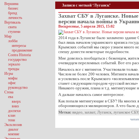
Вершина
Записи с меткой ‘Луганск’
бизнес
бренд
Захват СБУ в Луганске. Новые
личность
версии начала войны в Украин
Вертикаль
Воскресенье, 5 апреля 2015, 15:02
свита
ступени
Мир
2014 года в Луганске было захвачено здание 
лобби
был лишь началом украинского кризиса госуд
интересы
Крымских событий мы скоро узнаем много нов
продвижение
спешу донести некоторые подробности.
Contra Historia
Мне довелось пообщаться с беженцем, жител
государство
очевидцем переломных событий. Вот его расс
зеркало
тренды
Началось все с митингов. Участвовали только
Игры
Числом не более 200 человек. Митинги начали
мифы
и усилились после Крымского «волеизъявлени
офис
станет следующим городом «русской весны» 
руководство
Никакого оружия, плана и т.д. митингующие н
Стена
А дальше началось самое интересное.
ева
Как попали митингующие в СБУ? На многих в
вверх
обороняющихся милиционеров. А что было д
вниз
доспехи
Метки:
видео
,
захват
,
Луганск
,
луганское СБУ
клан
читат
тени
Эксклюзив
диалог
мнение
Экстерьер