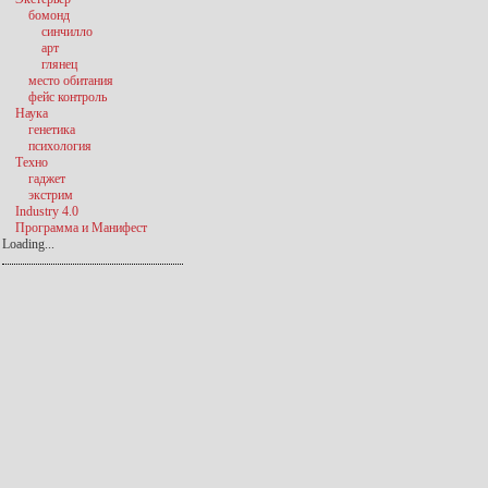
бомонд
синчилло
арт
глянец
место обитания
фейс контроль
Наука
генетика
психология
Техно
гаджет
экстрим
Industry 4.0
Программа и Манифест
Loading...