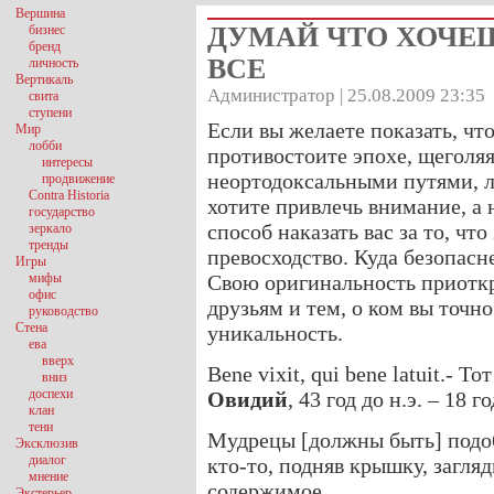
Вершина
ДУМАЙ ЧТО ХОЧЕШ
бизнес
бренд
ВСЕ
личность
Вертикаль
Администратор | 25.08.2009 23:35
свита
ступени
Если вы желаете показать, чт
Мир
лобби
противостоите эпохе, щеголя
интересы
неортодоксальными путями, л
продвижение
Contra Historia
хотите привлечь внимание, а 
государство
способ наказать вас за то, чт
зеркало
тренды
превосходство. Куда безопасн
Игры
мифы
Свою оригинальность приотк
офис
друзьям и тем, о ком вы точно
руководство
Стена
уникальность.
ева
вверх
Bene vixit, qui bene latuit.- 
вниз
доспехи
Овидий
, 43 год до н.э. – 18 го
клан
тени
Мудрецы [должны быть] подо
Эксклюзив
диалог
кто-то, подняв крышку, загляд
мнение
содержимое.
Экстерьер