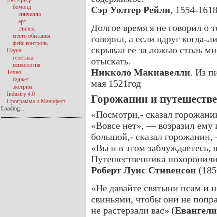
бомонд
Сэр Уолтер Рейли
, 1554-161
синчилло
арт
Долгое время я не говорил о то
глянец
место обитания
говорил, а если вдруг когда-л
фейс контроль
скрывал ее за ложью столь мн
Наука
генетика
отыскать.
психология
Никколо Макиавелли
. Из п
Техно
гаджет
мая 1521год
экстрим
Industry 4.0
Горожанин и путешеств
Программа и Манифест
Loading...
«Посмотри,- сказал горожанин
«Вовсе нет», — возразил ему 
большой,- сказал горожанин,
«Вы и в этом заблуждаетесь, 
Путешественника похоронили 
Роберт Луис Стивенсон
(185
«Не давайте святыни псам и н
свиньями, чтобы они не попра
не растерзали вас» (
Евангели