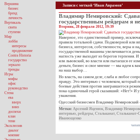
Вершина
Записи с меткой ‘Иван Аврамов’
бизнес
бренд
Владимир Немировский: Сдава
личность
государственным рейдерам я не
Вертикаль
Вторник, 28 февраля 2012, 19:39
свита
ступени
Мир
Наверное, это единственный пример, исклю
лобби
правила тотальной сдачи. Подковерной или в
интересы
бизнеса, интересов, собственности, веры и н
продвижение
государственной машины увеличивается день 
Contra Historia
наглость уже выходит из берегов терпения. И
государство
или львовский, во власти или пытаешся ее изм
зеркало
деньги, бизнес и свое мнение — мы идем к в
тренды
на наш выбор…
Игры
Но власть, на самом деле, слаба и любое соп
мифы
правду. Это интервью с человеком, который п
офис
боевые действия против заигравшегося режи
руководство
пока одиночный герой сказавший: «Нет!» И у
Стена
уважения.
ева
Одесский бизнесмен Владимир Немировский 
вверх
вниз
Метки:
Арсений Яценюк
,
Владимир Немиров
доспехи
интервью
,
рейдеры
,
Стальканат
,
Стальканат-
клан
Иванющенко
тени
читат
Эксклюзив
диалог
мнение
Экстерьер