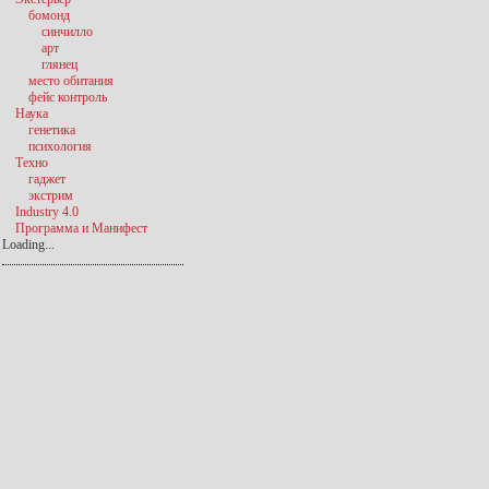
бомонд
синчилло
арт
глянец
место обитания
фейс контроль
Наука
генетика
психология
Техно
гаджет
экстрим
Industry 4.0
Программа и Манифест
Loading...