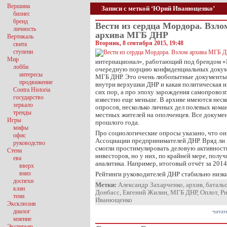
Вершина
Записи с меткой ‘Юрий Иванющенко’
бизнес
бренд
Вести из сердца Мордора. Взло
личность
архива МГБ ДНР
Вертикаль
Вторник, 8 сентября 2015, 19:48
свита
ступени
Мир
интернационал», работающий под брендом «Ш
лобби
очередную порцию конфиденциальных докумен
интересы
МГБ ДНР. Это очень любопытные документы:
продвижение
внутри верхушки ДНР и какая политическая и
Contra Historia
сих пор, а про эпоху зарождения самопрово
государство
известно еще меньше. В архиве имеются неск
зеркало
опросов, несколько личных дел полевых кома
тренды
местных жителей на ополченцев. Все докуме
Игры
прошлого года.
мифы
Про социологические опросы указано, что он
офис
Ассоциации предпринимателей ДНР. Вряд ли
руководство
смогли простимулировать деловую активност
Стена
инвесторов, но у них, по крайней мере, получ
ева
аналитика. Например, итоговый отчёт за 2014
вверх
вниз
Рейтинги руководителей ДНР стабильно низк
доспехи
Метки:
Александр Захарченко
,
архив
,
баталь
клан
Донбасс
,
Евгений Жилин
,
МГБ ДНР
,
Оплот
,
Р
тени
Иванющенко
Эксклюзив
диалог
читат
мнение
Экстерьер