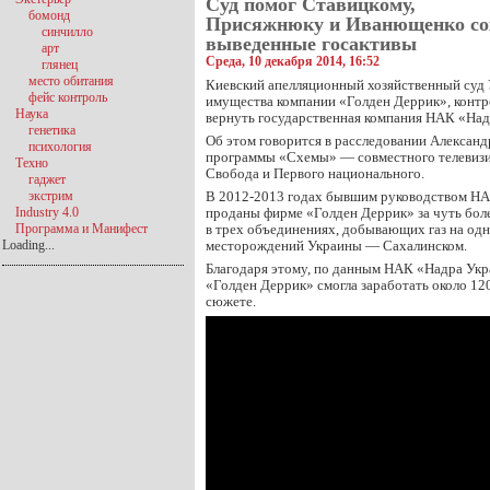
Суд помог Ставицкому,
бомонд
Присяжнюку и Иванющенко со
синчилло
выведенные госактивы
арт
Среда, 10 декабря 2014, 16:52
глянец
место обитания
Киевский апелляционный хозяйственный суд 
фейс контроль
имущества компании «Голден Деррик», контр
Наука
вернуть государственная компания НАК «Над
генетика
Об этом говорится в расследовании Александ
психология
программы «Схемы» — совместного телевизи
Техно
Свобода и Первого национального.
гаджет
экстрим
В 2012-2013 годах бывшим руководством Н
Industry 4.0
проданы фирме «Голден Деррик» за чуть боле
Программа и Манифест
в трех объединениях, добывающих газ на од
Loading...
месторождений Украины — Сахалинском.
Благодаря этому, по данным НАК «Надра Укра
«Голден Деррик» смогла заработать около 120
сюжете.