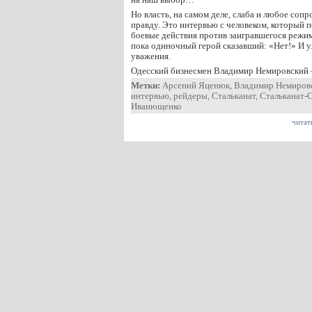
Но власть, на самом деле, слаба и любое соп
правду. Это интервью с человеком, который п
боевые действия против заигравшегося режи
пока одиночный герой сказавший: «Нет!» И у
уважения.
Одесский бизнесмен Владимир Немировский 
Метки:
Арсений Яценюк
,
Владимир Немиров
интервью
,
рейдеры
,
Стальканат
,
Стальканат-
Иванющенко
читат