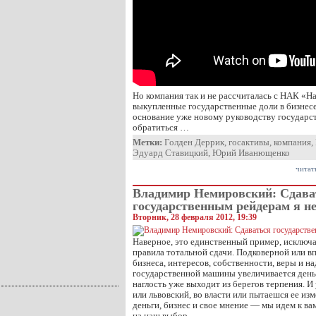
Но компания так и не рассчиталась с НАК «Н
выкупленные государственные доли в бизнесе
основание уже новому руководству государс
обратиться …
Метки:
Голден Деррик
,
госактивы
,
компания
,
Эдуард Ставицкий
,
Юрий Иванющенко
читат
Владимир Немировский: Сдава
государственным рейдерам я не
Вторник, 28 февраля 2012, 19:39
Наверное, это единственный пример, исклю
правила тотальной сдачи. Подковерной или в
бизнеса, интересов, собственности, веры и н
государственной машины увеличивается день 
наглость уже выходит из берегов терпения. И
или львовский, во власти или пытаешся ее изм
деньги, бизнес и свое мнение — мы идем к в
на наш выбор…