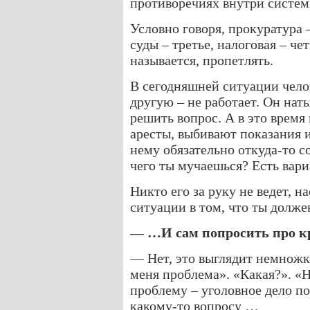
противоречиях внутри системы
Условно говоря, прокуратура 
суды – третье, налоговая – ч
называется, пропетлять.
В сегодняшней ситуации челов
другую – не работает. Он нат
решить вопрос. А в это время
аресты, выбивают показания и
нему обязательно откуда-то с
чего ты мучаешься? Есть вар
Никто его за руку не ведет, н
ситуации в том, что ты долж
— …И сам попросить про 
— Нет, это выглядит немножк
меня проблема». «Какая?». «Н
проблему – уголовное дело по
какому-то вопросу …