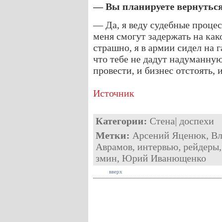
— Вы планируете вернуться
— Да, я веду судебные проце
меня смогут задержать на как
страшно, я в армии сидел на г
что тебе не дадут надуманну
провести, и бизнес отстоять, 
Источник
Категории:
Стена
|
доспехи
Метки:
Арсений Яценюк
,
Вл
Аврамов
,
интервью
,
рейдеры
змин
,
Юрий Иванющенко
вверх