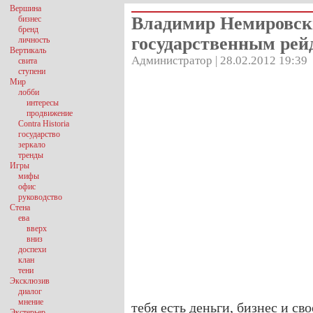
Вершина
Владимир Немировск
бизнес
бренд
государственным рейд
личность
Вертикаль
Администратор | 28.02.2012 19:39
свита
ступени
Мир
лобби
интересы
продвижение
Contra Historia
государство
зеркало
тренды
Игры
мифы
офис
руководство
Стена
ева
вверх
вниз
доспехи
клан
тени
Эксклюзив
диалог
мнение
тебя есть деньги, бизнес и с
Экстерьер