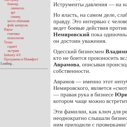
Иструменты давления — на 
бомонд
синчилло
арт
Но власть, на самом деле, сл
глянец
правду. Это интервью с челов
место обитания
фейс контроль
ведет боевые действия проти
Наука
Немировский
пока одиночны
генетика
психология
он достоин уважения.
Техно
гаджет
Одесский бизнесмен
Владим
экстрим
Industry 4.0
кто не боится произносить в
Программа и Манифест
Аврамова
, описывая происх
Loading...
собственности.
Аврамов — именно этот непу
Немировского, является «смо
— правая рука в бизнесе
Юри
котором чаще можно встрети
Эти фамилии, как ключ для р
неоднократно слышали бизнес
ним приходили с проверками