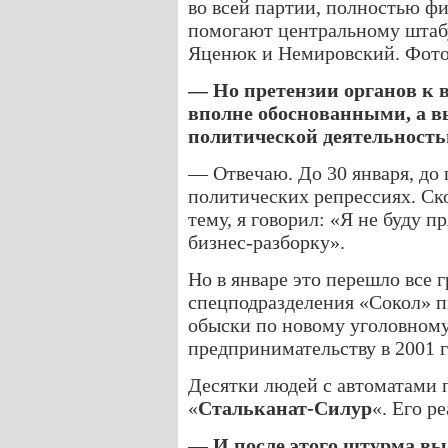
во всей партии, полностью ф
помогают центральному штабу
Яценюк и Немировский. Фото
— Но претензии органов к
вполне обоснованными, а в
политической деятельност
— Отвечаю. До 30 января, до 
политических репрессиях. Ск
тему, я говорил: «Я не буду п
бизнес-разборку».
Но в январе это перешло все
спецподразделения «Сокол» п
обыски по новому уголовном
предпринимательству в 2001 г
Десятки людей с автоматами 
«
Стальканат-Силур
«. Его р
— И после этого штурма вы