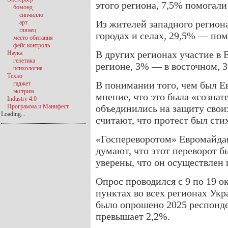
этого региона, 7,5% помога
бомонд
синчилло
Из жителей западного регион
арт
глянец
городах и селах, 29,5% — п
место обитания
фейс контроль
В других регионах участие 
Наука
генетика
регионе, 3% — в восточном, 
психология
Техно
В понимании того, чем был Е
гаджет
экстрим
мнение, что это была «сознат
Industry 4.0
Программа и Манифест
объединились на защиту свои
Loading...
считают, что протест был ст
«Госпереворотом» Евромайдан
думают, что этот переворот б
уверены, что он осуществлен
Опрос проводился с 9 по 19 о
пунктах во всех регионах Укр
было опрошено 2025 респонде
превышает 2,2%.