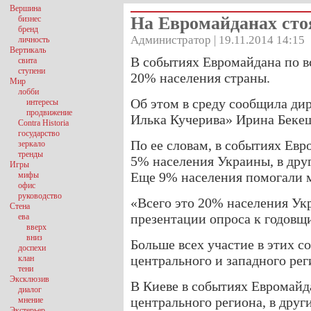
Вершина
На Евромайданах ст
бизнес
бренд
Администратор | 19.11.2014 14:15
личность
Вертикаль
В событиях Евромайдана по в
свита
ступени
20% населения страны.
Мир
лобби
Об этом в среду сообщила д
интересы
продвижение
Илька Кучерива» Ирина Бекеш
Contra Historia
государство
По ее словам, в событиях Ев
зеркало
тренды
5% населения Украины, в друг
Игры
Еще 9% населения помогали
мифы
офис
руководство
«Всего это 20% населения Ук
Стена
презентации опроса к годовщ
ева
вверх
вниз
Больше всех участие в этих 
доспехи
центрального и западного ре
клан
тени
Эксклюзив
В Киеве в событиях Евромайд
диалог
центрального региона, в друг
мнение
Экстерьер