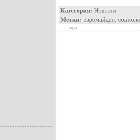
Категория:
Новости
Метки:
евромайдан
,
социоло
вверх