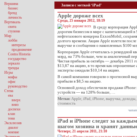
Вершина
Записи с меткой ‘iPad’
бизнес
бренд
Apple дороже всех
личность
Среда, 25 января 2012, 18:19
Вертикаль
свита
В среду корпорация Appl
ступени
дорогим бизнесом в мире с капитализацией в
Мир
нефтегазового концерна ExxonMobil, сохраня
лобби
долгого времени. Акции Apple взлетели после
интересы
выручке и сообщения о накопленных $100 мл
продвижение
Корпорация Apple отчиталась о рекордной к
Contra Historia
млрд, на 73% больше, чем за аналогичный пе
государство
Чистая прибыль за октябрь — декабрь 2011 го
зеркало
$13,87 на акцию, в то время как опрошенные
тренды
эксперты ожидали $10,14 на акцию.
Игры
В самой компании говорили о прогнозной выр
мифы
прибыли в $8,5 на акцию.
офис
руководство
Основной доход обеспечили продажи iPhone:
Стена
устройств — на 128% больше, …
ева
Метки:
Apple
,
iPad
,
iPhone
,
выручка
,
доходы
вверх
стоимость
вниз
доспехи
читат
клан
тени
iPad и iPhone следят за каждым
Эксклюзив
шагом хозяина и хранят данны
диалог
Четверг, 21 апреля 2011, 21:10
мнение
Экстерьер