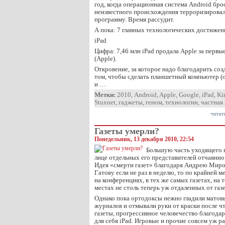
год, когда операционная система Android брос
неизвестного происхождения терроризирова
программу. Время рассудит.
А пока: 7 главных технологических достижен
iPad
Цифра: 7,46 млн iPad продала Apple за первы
(Apple).
Откровение, за которое надо благодарить созд
том, чтобы сделать планшетный компьютер (о
и …
Метки:
2010
,
Android
,
Apple
,
Google
,
iPad
,
Ki
Stuxnet
,
гаджеты
,
геном
,
технологии
,
частная
читат
Газеты умерли?
Понедельник, 13 декабря 2010, 22:54
Большую часть уходящего 
лице отдельных его представителей отчаянно
Идея «смерти газет» благодаря Андрею Мир
Гатову если не раз в неделю, то по крайней м
на конференциях, в тех же самых газетах, на т
местах не столь теперь уж отдаленных от газ
Однако пока ортодоксы нежно гладили матов
журналов и отмывали руки от краски после ч
газеты, прогрессивное человечество благод
для себя iPad. Игровые и прочие совсем уж 