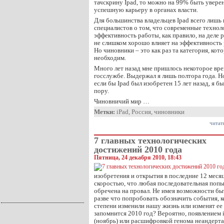
тачскрину Ipad, то можно на 99% быть увере
успешную карьеру в органах власти.
Для большинства владельцев Ipad всего лишь
специалистов о том, что современные техно
эффективность работы, как правило, на деле 
не слишком хорошо влияет на эффективность 
Но чиновники – это как раз та категория, ко
необходим.
Много лет назад мне пришлось некоторое вре
госслужбе. Выдержал я лишь полтора года. Н
если бы Ipad был изобретен 15 лет назад, я 
пору.
Чиновничий мир …
Метки:
iPad
,
Россия
,
чиновники
читат
7 главных технологических
достижений 2010 года
Пятница, 24 декабря 2010, 18:43
изобретения и открытия в последние 12 месяц
скоростью, что любая последовательная попы
обречена на провал. Не имея возможности б
разве что попробовать обозначить события, 
степени изменили нашу жизнь или изменят ее
запомнится 2010 год? Вероятно, появлением iP
(ноябрь) или расшифровкой генома неандерта