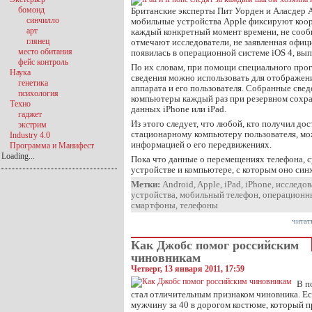
бомонд
Британские эксперты Пит Уорден и Аласдер 
синчилло
мобильные устройства Apple фиксируют коор
арт
каждый конкретный момент времени, не сооб
глянец
отмечают исследователи, не заявленная офиц
место обитания
появилась в операционной системе iOS 4, вы
фейс контроль
По их словам, при помощи специального про
Наука
сведения можно использовать для отображен
генетика
аппарата и его пользователя. Собранные све
психология
компьютеры каждый раз при резервном сохр
Техно
данных iPhone или iPad.
гаджет
Из этого следует, что любой, кто получил дос
экстрим
стационарному компьютеру пользователя, мо
Industry 4.0
информацией о его передвижениях.
Программа и Манифест
Loading...
Пока что данные о перемещениях телефона, су
устройстве и компьютере, с которым оно син
Метки:
Android
,
Apple
,
iPad
,
iPhone
,
исследов
устройства
,
мобильный телефон
,
операционн
смартфоны
,
телефоны
читат
Как Джобс помог российским
чиновникам
Четверг, 13 января 2011, 17:59
В п
стал отличительным признаком чиновника. Е
мужчину за 40 в дорогом костюме, который п