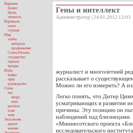
Вершина
Гены и интеллект
бизнес
бренд
Администратор | 24.01.2012 12:03
личность
Вертикаль
свита
ступени
Мир
лобби
интересы
продвижение
Contra Historia
государство
зеркало
тренды
Игры
журналист и многолетний реда
мифы
рассказывает о существующем
офис
руководство
Можно ли его измерить? А из
Стена
ева
Легко понять, что Дитер Цимм
вверх
вниз
усматривающих в развитии ин
доспехи
причины. Эту позицию он пыт
клан
тени
наблюдений над близнецами. 
Эксклюзив
«Миннесотского проекта «Бл
диалог
мнение
исследовательского института
Экстерьер