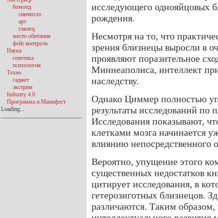
исследующего однояйцовых бл
бомонд
синчилло
рождения.
арт
глянец
Несмотря на то, что практиче
место обитания
фейс контроль
зрения близнецы выросли в о
Наука
проявляют поразительное сход
генетика
психология
Миннеаполиса, интеллект при
Техно
наследству.
гаджет
экстрим
Industry 4.0
Однако Циммер полностью уп
Программа и Манифест
результаты исследований по 
Loading...
Исследования показывают, чт
клетками мозга начинается уж
влиянию непосредственного 
Вероятно, упущение этого ко
существенных недостатков кн
цитирует исследования, в кот
гетерозиготных близнецов. Зд
различаются. Таким образом,
интеллектуального развития 