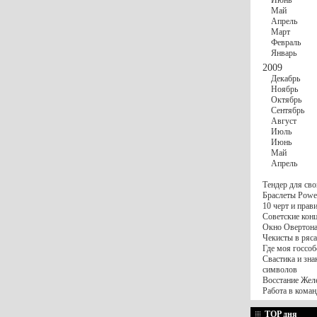
Июнь
Май
Апрель
Март
Февраль
Январь
2009
Декабрь
Ноябрь
Октябрь
Сентябрь
Август
Июль
Июнь
Май
Апрель
Тендер для сво
Браслеты Power
10 черт и пра
Советские конц
Окно Овертона.
Чекисты в ряса
Где моя госсоб
Свастика и зна
символов
Восстание Жел
Работа в коман
TOP дня