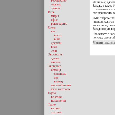
государство
Иллинойс, сдела
зеркало
Запада, а также 
тренды
отмечаемая в аз
Игры
специфических г
мифы
«Мы впервые пок
офис
индивидуализма 
руководство
— заявила Джоан
Стена
Западного универ
ева
Чао вместе с кол
вверх
поисках различи
вниз
Метки:
генетика
доспехи
клан
тени
Эксклюзив
диалог
мнение
Экстерьер
бомонд
синчилло
арт
глянец
место обитания
фейс контроль
Наука
генетика
психология
Техно
гаджет
экстрим