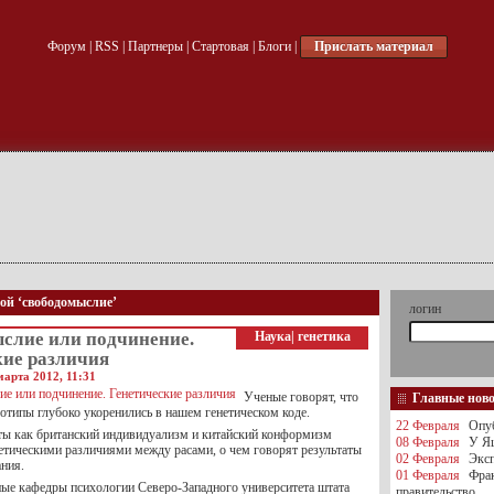
Форум
|
RSS
|
Партнеры
|
Стартовая
|
Блоги
|
Прислать материал
кой ‘свободомыслие’
логин
слие или подчинение.
Наука
|
генетика
кие различия
марта 2012, 11:31
Ученые говорят, что
Главные нов
отипы глубоко укоренились в нашем генетическом коде.
22 Февраля
Опуб
ты как британский индивидуализм и китайский конформизм
08 Февраля
У Яц
етическими различиями между расами, о чем говорят результаты
02 Февраля
Эксп
ания.
01 Февраля
Фра
ные кафедры психологии Северо-Западного университета штата
правительство