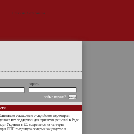
пароль
забыл пароль?
ости
ликовано соглашение о сирийском перемирии
енюка нет поддержки для принятия решений в Раде
орт Украины в ЕС сократился на четверть
кция БПП выдвинула семерых кандидатов в