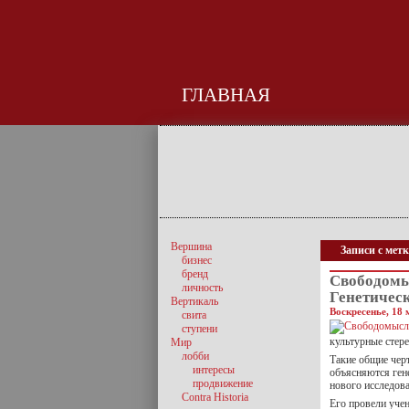
ГЛАВНАЯ
Вершина
Записи с мет
бизнес
бренд
Свободомы
личность
Генетичес
Вертикаль
Воскресенье, 18 
свита
ступени
культурные стере
Мир
лобби
Такие общие чер
интересы
объясняются ген
продвижение
нового исследов
Contra Historia
Его провели уче