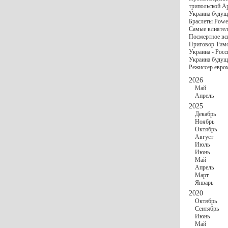
госбюджете
трипольской А
27 Ноября
Украи
Украина будущ
Турции
Браслеты Power
17 Ноября
Сред
Самые влиятел
шестилетнего ми
Посмертное вс
16 Ноября
​Пут
Приговор Тимо
13 Ноября
Цена 
Украина - Росс
10 Ноября
Круп
Украина будуще
10 Ноября
Штайн
Режиссер евро
особом статусе Д
03 Ноября
Мина
2026
Май
Апрель
2025
Декабрь
Ноябрь
Октябрь
Август
Июль
Июнь
Май
Апрель
Март
Январь
2020
Октябрь
Сентябрь
Июнь
Май