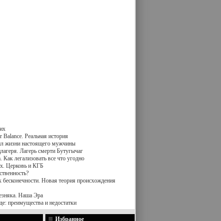
их
 Balance. Реальная история
вил жизни настоящего мужчины
лагеря. Лагерь смерти Бутугычаг
 Как легализовать все что угодно
х. Церковь и КГБ
ственность?
к бесконечности. Новая теория происхождения
езняка. Наша Эра
де: преимущества и недостатки
Избранное