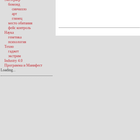
бомонд
синчилло
арт
глянец
место обитания
фейс контроль
Наука
генетика
психология
Техно
гаджет
экстрим
Industry 4.0
Программа и Манифест
Loading...