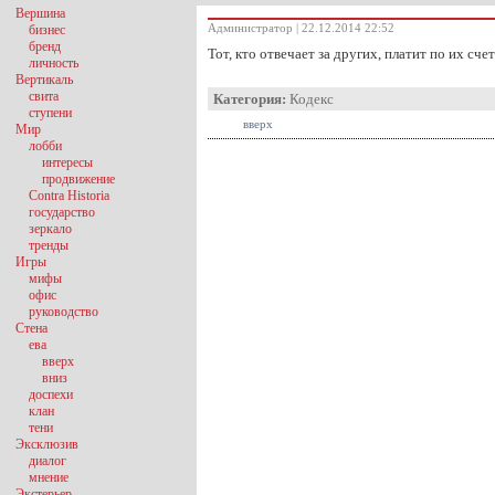
Вершина
Администратор | 22.12.2014 22:52
бизнес
бренд
Тот, кто отвечает за других, платит по их сче
личность
Вертикаль
свита
Категория:
Кодекс
ступени
вверх
Мир
лобби
интересы
продвижение
Contra Historia
государство
зеркало
тренды
Игры
мифы
офис
руководство
Стена
ева
вверх
вниз
доспехи
клан
тени
Эксклюзив
диалог
мнение
Экстерьер