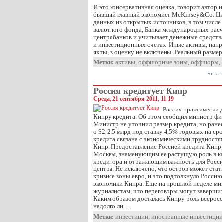
И это консервативная оценка, говорит автор
бывший главный экономист McKinsey&Co. Ци
данных из открытых источников, в том числ
валютного фонда, Банка международных рас
центробанков и учитывает денежные средств
и инвестиционных счетах. Иные активы, нап
яхты, в оценку не включены. Реальный разме
Метки:
активы
,
оффшорные зоны
,
оффшоры
,
читат
Россия кредитует Кипр
Среда, 21 сентября 2011, 11:19
Россия практически 
Кипру кредита. Об этом сообщил министр фи
Министр не уточнил размер кредита, но ране
о $2-2,5 млрд под ставку 4,5% годовых на ср
кредита связана с экономическими трудностя
Кипр. Предоставление Россией кредита Кипр
Москвы, знаменующим ее растущую роль в к
кредитора и отражающим важность для Росс
центра. Не исключено, что остров может ста
кризисе зоны евро, и это подтолкнуло Россию
экономики Кипра. Еще на прошлой неделе ми
журналистам, что переговоры могут завершит
Каким образом досталась Кипру роль всерос
надолго ли …
Метки:
инвестиции
,
иностранные инвестици