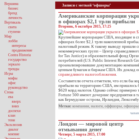
Вершина
Записи с меткой ‘офшоры’
бизнес
бренд
Американские корпорации укр
личность
в офшорах $2,1 трлн прибыли
Вертикаль
Вторник, 6 октября 2015, 17:25
свита
ступени
Мир
Крупнейшие корпорации США, входящие в спи
лобби
офшорах более $2,1 трлн накопленной прибы
интересы
налоговый режим. К такому выводу пришли с
продвижение
некоммерческих групп – Центр справедливого
Contra Historia
for Tax Justice) и образовательный фонд Орг
государство
потребителей (U.S. Public Interest Research G
зеркало
проанализировавшие документацию компаний
тренды
ценным бумагам и биржам США. Их доклад оп
Игры
справедливого налогообложения
.
мифы
Составители отчета отметили, что если бы к
офис
прибыли на территорию США, им пришлось бы
руководство
$620 млрд налогов. Однако сейчас примерно 
Стена
Fortune 500 имеют дочерние предприятия в т
ева
как Бермудские острова, Ирландия, Люксемб
вверх
Метки:
компании
,
налоги
,
оффшоры
,
офшоры
вниз
доспехи
читат
клан
тени
Лондон — мировой центр
Эксклюзив
отмывания денег
диалог
мнение
Четверг, 5 марта 2015, 17:00
Экстерьер