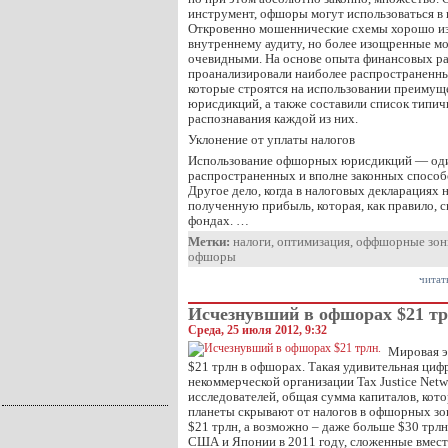
инструмент, офшоры могут использоваться в
Откровенно мошеннические схемы хорошо из
внутреннему аудиту, но более изощренные мо
очевидными. На основе опыта финансовых р
проанализировали наиболее распространенн
которые строятся на использовании преиму
юрисдикций, а также составили список типи
распознавания каждой из них.
Уклонение от уплаты налогов
Использование офшорных юрисдикций — оди
распространенных и вполне законных способ
Другое дело, когда в налоговых декларациях
полученную прибыль, которая, как правило, с
фондах. …
Метки:
налоги
,
оптимизация
,
оффшорные зо
офшоры
читат
Исчезнувший в офшорах $21 тр
Среда, 25 июля 2012, 9:32
Мировая э
$21 трлн в офшорах. Такая удивительная циф
некоммерческой организации Tax Justice Net
исследователей, общая сумма капиталов, кот
планеты скрывают от налогов в офшорных зо
$21 трлн, а возможно – даже больше $30 трл
США и Японии в 2011 году, сложенные вмест