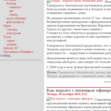
Меж
бомонд
Transparency International опубликовала докл
синчилло
бума на рынке недвижимости в Лондоне и м
арт
отмывания «грязных» денег.
глянец
По данным организации, почти 37 тыс. объек
место обитания
Великобритании принадлежат офшорным ком
фейс контроль
зарегистрированным на Британских Виргинск
Наука
Гернси и в других «налоговых гаванях».
генетика
Стоимость этих объектов в среднем составляе
психология
долларов), а самые дорогие из них оценивают
Техно
млн долларов).
гаджет
экстрим
Transparency International предполагает, что
Industry 4.0
Лондоне дорогих домов и земли оплачена с д
Программа и Манифест
деятельности — коррупции и отмывания дене
Loading...
Доказанными является лишь небольшая часть
«верхушка айсберга», как говорят об этом ав
С 2004 года в поле зрения британской полиц
Метки:
Transparency International
,
доклад
,
ко
Лондон
,
недвижимость
,
отмывание денег
,
оф
читат
Как воруют с помощью офшор
Четверг, 16 октября 2014, 9:22
Современну
преувеличения можно назвать экономикой оф
использование офшорных юрисдикций для би
но при этом абсолютно законно, множество. 