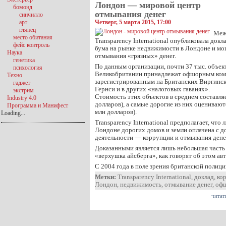
Лондон — мировой центр
бомонд
отмывания денег
синчилло
арт
Четверг, 5 марта 2015, 17:00
глянец
Меж
место обитания
Transparency International опубликовала докл
фейс контроль
бума на рынке недвижимости в Лондоне и м
Наука
отмывания «грязных» денег.
генетика
По данным организации, почти 37 тыс. объек
психология
Великобритании принадлежат офшорным ком
Техно
зарегистрированным на Британских Виргинск
гаджет
Гернси и в других «налоговых гаванях».
экстрим
Стоимость этих объектов в среднем составляе
Industry 4.0
долларов), а самые дорогие из них оценивают
Программа и Манифест
млн долларов).
Loading...
Transparency International предполагает, что
Лондоне дорогих домов и земли оплачена с д
деятельности — коррупции и отмывания дене
Доказанными является лишь небольшая часть
«верхушка айсберга», как говорят об этом ав
С 2004 года в поле зрения британской полиц
Метки:
Transparency International
,
доклад
,
ко
Лондон
,
недвижимость
,
отмывание денег
,
оф
читат