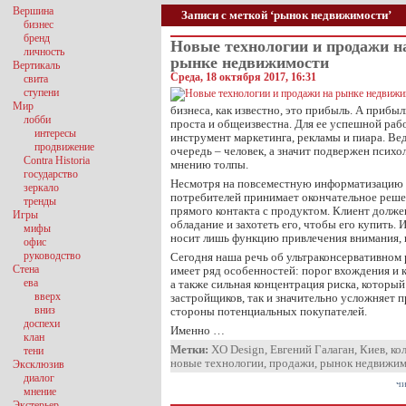
Вершина
Записи с меткой ‘рынок недвижимости’
бизнес
бренд
Новые технологии и продажи н
личность
рынке недвижимости
Вертикаль
Среда, 18 октября 2017, 16:31
свита
ступени
Мир
бизнеса, как известно, это прибыль. А прибы
лобби
проста и общеизвестна. Для ее успешной ра
интересы
инструмент маркетинга, рекламы и пиара. Вед
продвижение
очередь – человек, а значит подвержен псих
Contra Historia
мнению толпы.
государство
Несмотря на повсеместную информатизацию 
зеркало
потребителей принимает окончательное реше
тренды
прямого контакта с продуктом. Клиент долже
Игры
обладание и захотеть его, чтобы его купить.
мифы
носит лишь функцию привлечения внимания, н
офис
руководство
Сегодня наша речь об ультраконсервативном
Стена
имеет ряд особенностей: порог вхождения и 
ева
а также сильная концентрация риска, которы
вверх
застройщиков, так и значительно усложняет 
вниз
стороны потенциальных покупателей.
доспехи
Именно …
клан
Метки:
XO Design
,
Евгений Галаган
,
Киев
,
ко
тени
новые технологии
,
продажи
,
рынок недвижим
Эксклюзив
диалог
чи
мнение
Экстерьер