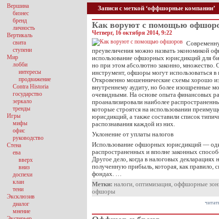
Вершина
Записи с меткой ‘оффшорные компании’
бизнес
бренд
Как воруют с помощью офшор
личность
Четверг, 16 октября 2014, 9:22
Вертикаль
свита
Современну
ступени
преувеличения можно назвать экономикой оф
Мир
использование офшорных юрисдикций для би
лобби
но при этом абсолютно законно, множество. 
интересы
инструмент, офшоры могут использоваться в
продвижение
Откровенно мошеннические схемы хорошо из
Contra Historia
внутреннему аудиту, но более изощренные мо
государство
очевидными. На основе опыта финансовых р
зеркало
проанализировали наиболее распространенн
тренды
которые строятся на использовании преиму
Игры
юрисдикций, а также составили список типи
мифы
распознавания каждой из них.
офис
Уклонение от уплаты налогов
руководство
Использование офшорных юрисдикций — оди
Стена
распространенных и вполне законных способ
ева
Другое дело, когда в налоговых декларациях
вверх
полученную прибыль, которая, как правило, с
вниз
фондах. …
доспехи
клан
Метки:
налоги
,
оптимизация
,
оффшорные зо
тени
офшоры
Эксклюзив
читат
диалог
мнение
Экстерьер