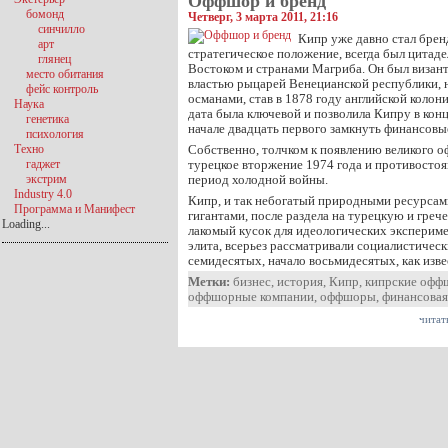
Оффшор и бренд
бомонд
Четверг, 3 марта 2011, 21:16
синчилло
Кипр уже давно стал бре
арт
стратегическое положение, всегда был цитад
глянец
Востоком и странами Магриба. Он был визант
место обитания
властью рыцарей Венецианской республики, 
фейс контроль
османами, став в 1878 году английской колони
Наука
дата была ключевой и позволила Кипру в конц
генетика
начале двадцать первого замкнуть финансовы
психология
Техно
Собственно, толчком к появлению великого 
гаджет
турецкое вторжение 1974 года и противостоя
экстрим
период холодной войны.
Industry 4.0
Кипр, и так небогатый природными ресурса
Программа и Манифест
гигантами, после раздела на турецкую и греч
Loading...
лакомый кусок для идеологических эксперимен
элита, всерьез рассматривали социалистическ
семидесятых, начало восьмидесятых, как изв
Метки:
бизнес
,
история
,
Кипр
,
кипрские офф
оффшорные компании
,
оффшоры
,
финансовая
читат