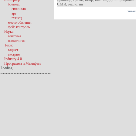
СМИ
,
экология
бомонд
синчилло
читат
арт
глянец
место обитания
фейс контроль
Наука
генетика
психология
Техно
гаджет
экстрим
Industry 4.0
Программа и Манифест
Loading...