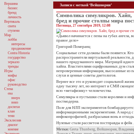
Вершина
Записи с меткой ‘Вейшнория’
бизнес
бренд
Символика симулякров. Хайп,
личность
бред и прочие столпы мира пос
Вертикаль
Пятница, 27 сентября 2019, 12:08
свита
ступени
Мир
«Дьявол начинается с пены на губах ангела, в
лобби
правое дело»
интересы
Григорий Померанц
продвижение
Социальные сети должны были появится. Кто 
Contra Historia
распространители виртуальной реальности, 
государство
нашего придуманного мира. Матрицей идиот
зеркало
хайпа. Властителями оцифрованных дум стали
тренды
непроверенная информация, высосанные из п
Игры
слухи и ценные советы диетологов.
мифы
офис
Вернее все это и руководит социальной жизн
руководство
одну тысячу лет, но интернет и СМИ сконцен
Стена
всю «метафизику» человечества.
ева
Симулякры и пустышки стали королями и ин
вверх
постмодерна.
вниз
доспехи
Поле для НЛП экспериментов бомбардируетс
клан
информационными экскрементами. А народ с
тени
инфокопрофагией, разбрасывая вонь и отходы
Эксклюзив
Нулевые стали рассветом постправды и фейк
диалог
Метки:
Greta Thunberg
,
Вейшнория
,
Владими
мнение
Дональд Трамп
,
пиар
,
постмодерн
,
продвиже
Экстерьер