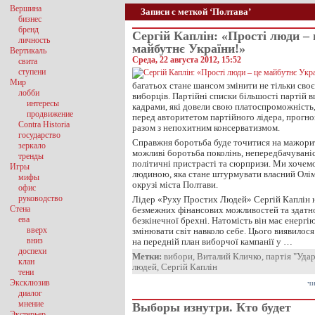
Вершина
Записи с меткой ‘Полтава’
бизнес
бренд
Сергій Каплін: «Прості люди – 
личность
майбутнє України!»
Вертикаль
Среда, 22 августа 2012, 15:52
свита
ступени
Мир
багатьох стане шансом змінити не тільки своє
лобби
виборців. Партійні списки більшості партій 
интересы
кадрами, які довели свою платоспроможність, 
продвижение
перед авторитетом партійного лідера, прогно
Contra Historia
разом з непохитним консерватизмом.
государство
Справжня боротьба буде точитися на мажори
зеркало
можливі боротьба поколінь, непередбачуваніс
тренды
політичні пристрасті та сюрпризи. Ми хочем
Игры
людиною, яка стане штурмувати власний Олі
мифы
окрузі міста Полтави.
офис
руководство
Лідер «Руху Простих Людей» Сергій Каплін н
Стена
безмежних фінансових можливостей та здатно
ева
безкінечної брехні. Натомість він має енергію
вверх
змінювати світ навколо себе. Цього виявилос
вниз
на передній план виборчої кампанії у …
доспехи
Метки:
вибори
,
Виталий Кличко
,
партія "Уда
клан
людей
,
Сергій Каплін
тени
Эксклюзив
чи
диалог
мнение
Выборы изнутри. Кто будет
Экстерьер