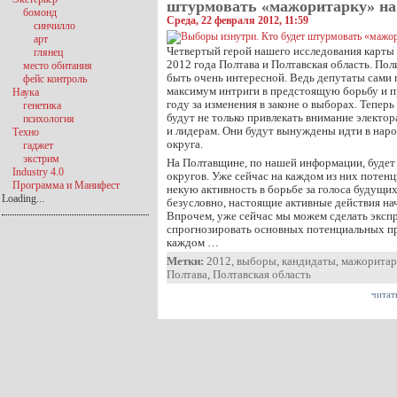
штурмовать «мажоритарку» н
бомонд
Среда, 22 февраля 2012, 11:59
синчилло
арт
Четвертый герой нашего исследования карты
глянец
2012 года Полтава и Полтавская область. По
место обитания
быть очень интересной. Ведь депутаты сами 
фейс контроль
максимум интриги в предстоящую борьбу и 
Наука
году за изменения в законе о выборах. Тепе
генетика
будут не только привлекать внимание электор
психология
и лидерам. Они будут вынуждены идти в нар
Техно
округа.
гаджет
экстрим
На Полтавщине, по нашей информации, будет
Industry 4.0
округов. Уже сейчас на каждом из них потен
Программа и Манифест
некую активность в борьбе за голоса будущих
Loading...
безусловно, настоящие активные действия нач
Впрочем, уже сейчас мы можем сделать экспр
спрогнозировать основных потенциальных пр
каждом …
Метки:
2012
,
выборы
,
кандидаты
,
мажоритар
Полтава
,
Полтавская область
читат