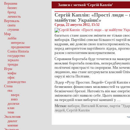
Вершина
Записи с меткой ‘Сергій Каплін’
бизнес
бренд
Сергій Каплін: «Прості люди – 
личность
майбутнє України!»
Вертикаль
Среда, 22 августа 2012, 15:52
свита
ступени
Мир
багатьох стане шансом змінити не тільки своє
лобби
виборців. Партійні списки більшості партій 
интересы
кадрами, які довели свою платоспроможність, 
продвижение
перед авторитетом партійного лідера, прогно
Contra Historia
разом з непохитним консерватизмом.
государство
Справжня боротьба буде точитися на мажори
зеркало
можливі боротьба поколінь, непередбачуваніс
тренды
політичні пристрасті та сюрпризи. Ми хочем
Игры
людиною, яка стане штурмувати власний Олі
мифы
окрузі міста Полтави.
офис
руководство
Лідер «Руху Простих Людей» Сергій Каплін н
Стена
безмежних фінансових можливостей та здатно
ева
безкінечної брехні. Натомість він має енергію
вверх
змінювати світ навколо себе. Цього виявилос
вниз
на передній план виборчої кампанії у …
доспехи
Метки:
вибори
,
Виталий Кличко
,
партія "Уда
клан
людей
,
Сергій Каплін
тени
Эксклюзив
чи
диалог
мнение
Экстерьер