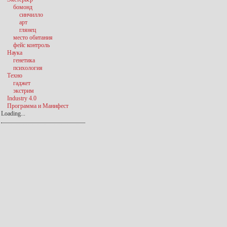
бомонд
синчилло
арт
глянец
место обитания
фейс контроль
Наука
генетика
психология
Техно
гаджет
экстрим
Industry 4.0
Программа и Манифест
Loading...