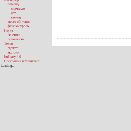
бомонд
синчилло
арт
глянец
место обитания
фейс контроль
Наука
генетика
психология
Техно
гаджет
экстрим
Industry 4.0
Программа и Манифест
Loading...