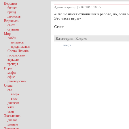
Вершина
Администратор | 7.07.2010 16:55
бизнес
бренд
«Это не имеет отношения к работе, но, если 
личность
Это часть игры»
Вертикаль
свита
Стинг
ступени
Мир
лобби
Категория:
Кодекс
интересы
вверх
продвижение
Contra Historia
государство
зеркало
тренды
Игры
мифы
офис
руководство
Стена
ева
вверх
вниз
доспехи
клан
тени
Эксклюзив
диалог
мнение
Экстерьер