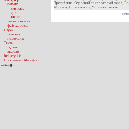
Трегубенко
,
Одесский припортовый завод
,
Ро
бомонд
Махлай
,
Тольяттиазот
,
Укртрансаммиак
синчилло
арт
читат
глянец
место обитания
фейс контроль
Наука
генетика
психология
Техно
гаджет
экстрим
Industry 4.0
Программа и Манифест
Loading...