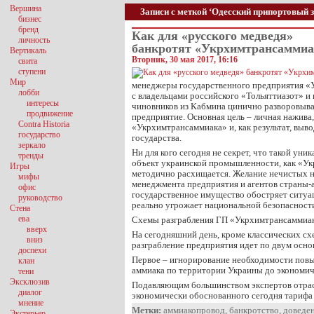
Вершина
Записи с меткой ‘Одесский припортовый 
бизнес
бренд
Как для «русского медведя»
личность
банкротят «Укрхимтрансаммиа
Вертикаль
Вторник, 30 мая 2017, 16:16
свита
ступени
Мир
менеджеры государственного предприятия «
лобби
с владельцами российского «Тольяттиазот» и
интересы
чиновников из Кабмина цинично разворовыв
продвижение
предприятие. Основная цель – личная нажива
Contra Historia
«Укрхимтрансаммиака» и, как результат, выво
государство
государства.
зеркало
Ни для кого сегодня не секрет, что такой уни
тренды
объект украинской промышленности, как «У
Игры
методично расхищается. Желание нечистых н
мифы
менеджмента предприятия и агентов страны-а
офис
государственное имущество обостряет ситуа
руководство
реально угрожает национальной безопасност
Стена
ева
Схемы разграбления ГП «Укрхимтрансаммиа
вверх
На сегодняшний день, кроме классических сх
вниз
разграбление предприятия идет по двум осн
доспехи
Первое – игнорирование необходимости повы
клан
аммиака по территории Украины до экономич
тени
Эксклюзив
Подавляющим большинством экспертов отрас
диалог
экономически обоснованного сегодня тариф
мнение
Метки:
аммиакопровод
,
банкротство
,
доведен
Экстерьер