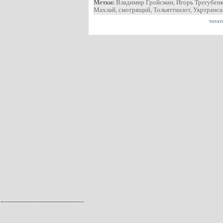
Метки:
Владимир Гройсман
,
Игорь Трегубен
Махлай
,
смотрящий
,
Тольяттиазот
,
Укртранс
читат