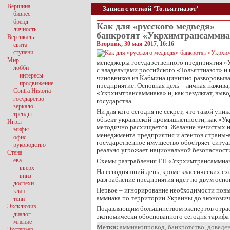
Вершина
Записи с меткой ‘Тольяттиазот’
бизнес
бренд
Как для «русского медведя»
личность
банкротят «Укрхимтрансаммиа
Вертикаль
Вторник, 30 мая 2017, 16:16
свита
ступени
Мир
менеджеры государственного предприятия «
лобби
с владельцами российского «Тольяттиазот» и
интересы
чиновников из Кабмина цинично разворовыв
продвижение
предприятие. Основная цель – личная нажива
Contra Historia
«Укрхимтрансаммиака» и, как результат, выво
государство
государства.
зеркало
Ни для кого сегодня не секрет, что такой уни
тренды
объект украинской промышленности, как «У
Игры
методично расхищается. Желание нечистых н
мифы
менеджмента предприятия и агентов страны-а
офис
государственное имущество обостряет ситуа
руководство
реально угрожает национальной безопасност
Стена
ева
Схемы разграбления ГП «Укрхимтрансаммиа
вверх
На сегодняшний день, кроме классических сх
вниз
разграбление предприятия идет по двум осн
доспехи
Первое – игнорирование необходимости повы
клан
аммиака по территории Украины до экономич
тени
Эксклюзив
Подавляющим большинством экспертов отрас
диалог
экономически обоснованного сегодня тариф
мнение
Метки:
аммиакопровод
,
банкротство
,
доведен
Экстерьер