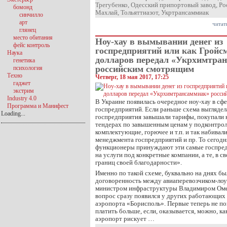
Трегубенко
,
Одесский припортовый завод
,
Ро
бомонд
Махлай
,
Тольяттиазот
,
Укртрансаммиак
синчилло
арт
читат
глянец
место обитания
Ноу-хау в вымывании денег из
фейс контроль
госпредприятий или как Гройсм
Наука
долларов передал «Укрхимтра
генетика
российским смотрящим
психология
Техно
Четверг, 18 мая 2017, 17:25
гаджет
экстрим
Industry 4.0
В Украине появилась очередное ноу-хау в сфе
Программа и Манифест
госпредприятий. Если раньше схема выгляде
Loading...
госпредприятия завышали тарифы, покупали 
тендерах по завышенным ценам у подконтро
комплектующие, горючее и т.п. и так набивал
менеджмента госпредприятий и пр. То сегод
функционеры принуждают эти самые госпред
на услуги под конкретные компании, а те, в с
границ своей благодарности».
Именно по такой схеме, буквально на днях бы
договоренность между авиаперевозчиком-лоу
министром инфраструктуры Владимиром Оме
вопрос сразу появился у других работающих 
аэропорта «Борисполь». Первые теперь не п
платить больше, если, оказывается, можно, как
аэропорт рискует …