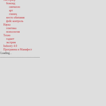
бомонд
синчилло
арт
глянец
место обитания
фейс контроль
Наука
генетика
психология
Техно
гаджет
экстрим
Industry 4.0
Программа и Манифест
Loading...