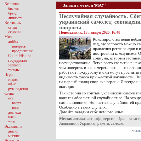
Вершина
Записи с меткой ‘МАУ’
бизнес
бренд
Неслучайная случайность. Сб
личность
украинский самолет, совпадени
Вертикаль
вопросы
свита
ступени
Понедельник, 13 января 2020, 16:40
Мир
Конспирология вещь небла
лобби
лед, где запросто можно с
интересы
правления рептилоидов и 
продвижение
построении коммунизма. О
Contra Historia
социума, который заставля
государство
несуществование. Легче всего свалить на нек
зеркало
чем поверить в злонамеренность и что есть л
тренды
работают по-другому и они могут просчитать
Игры
видимость хаоса при жесткой логичности. Ни
мифы
на первый взгляд спорные версии. И всегда и
офис
выгодно.
руководство
Так история со сбитым украинским самолетом
Стена
кажется абсолютной случайностью. На это дел
ева
сами виновники. Но чистых случайностей пра
вверх
Особенно в таких случаях.
вниз
Давайте зададим себе немного иные …
доспехи
клан
Метки:
авиакатастрофа
,
версии
,
Иран
,
катаст
тени
Авиалинии Украины
,
ракета
,
самолет
Эксклюзив
читат
диалог
мнение
Экстерьер