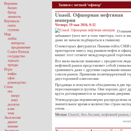
Вершина
Записи с меткой ‘офшор’
бизнес
бренд
Unaoil. Офшорная нефтяная
личность
империя
Вертикаль
Четверг, 19 мая 2016, 9:32
свита
ступени
О панам
Мир
забывают (чего нет в топе твиттера, того и зн
лобби
даже не начали подбираться к главному.
интересы
О некоторых фигурантах Панама-гейта СМИ 
продвижение
приоткроем завесу над рынком нефти и офш
Contra Historia
кишит этот сегмент международной торговли
государство
зеркало
Все мало-мальски знакомые с предметом люди
тренды
нефтяной рынок представляет собой уникальн
Игры
сравнивать даже с другими сырьевыми нишами
мифы
совсем рынок. Применяя политкорректный те
офис
двусторонней олигополии.
руководство
Продавцы и покупатели объединены в две пр
Стена
пересекающиеся группы. Они хорошо друг др
ева
круга договариваются за закрытыми дверями.
вверх
Углеводороды неравномерно распределены по
вниз
значительное время и количество стран-экспор
доспехи
очень …
клан
тени
Метки:
Unaoil
,
Ата Ахсани
,
нефтяной рынок
,
Эксклюзив
читат
диалог
мнение
Экстерьер