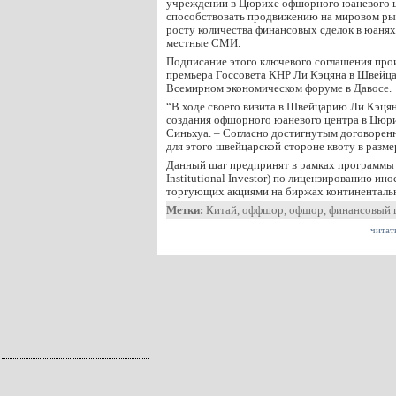
учреждении в Цюрихе офшорного юаневого ц
способствовать продвижению на мировом ры
росту количества финансовых сделок в юанях
местные СМИ.
Подписание этого ключевого соглашения прои
премьера Госсовета КНР Ли Кэцяна в Швейца
Всемирном экономическом форуме в Давосе.
“В ходе своего визита в Швейцарию Ли Кэцян
создания офшорного юаневого центра в Цюрих
Синьхуа. – Согласно достигнутым договорен
для этого швейцарской стороне квоту в разме
Данный шаг предпринят в рамках программы Q
Institutional Investor) по лицензированию ин
торгующих акциями на биржах континенталь
Метки:
Китай
,
оффшор
,
офшор
,
финансовый 
читат