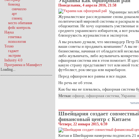
Украина как офшорный рай
бомонд
Понедельник, 4 апреля 2016, 21:58
синчилло
Украинцы захлеб
арт
Журналистское расследование снова доказал
глянец
политической мировой системы и раскрыло 
место обитания
общежития. Не хочу оценивать умственные и
фейс контроль
среднего украинского избирателя, а вот реал
Наука
близорукость журналистов и экспертов.
генетика
психология
А вы реально думали, что миллиардер Петр 
Техно
ваши советы и продавать компанию? А вы не з
гаджет
бизнесмены, начиная от обладателей несколь
экстрим
либо жульничать, либо жульничать конкретно
Industry 4.0
офшорная система им в этом помогает. И здес
Программа и Манифест
какую страну представляет тот или иной толс
Loading...
футболист, рок-звезда или наркобарон.
Перед офшором все равны и все падки.
Но речь не об этом.
Как бы мы не плевались, офшорная система б
Метки:
офшор
,
офшорная система
,
Украина
читат
Швейцария создает совместны
финансовый центр с Китаем
Четверг, 22 января 2015, 6:59
Китая и Швейцарии намерены подписать 21 я