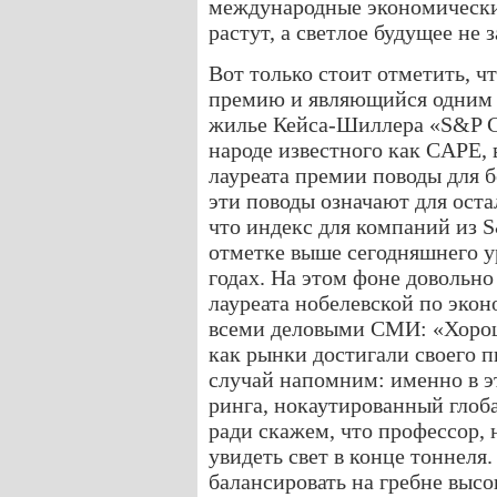
международные экономически
растут, а светлое будущее не з
Вот только стоит отметить, 
премию и являющийся одним и
жилье Кейса-Шиллера «S&P Ca
народе известного как CAPE, в
лауреата премии поводы для б
эти поводы означают для ост
что индекс для компаний из 
отметке выше сегодняшнего ур
годах. На этом фоне довольно
лауреата нобелевской по эко
всеми деловыми СМИ: «Хорошо
как рынки достигали своего 
случай напомним: именно в э
ринга, нокаутированный гло
ради скажем, что профессор, 
увидеть свет в конце тоннеля
балансировать на гребне высо