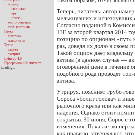
таким образом, отчет являетс
бомонд
синчилло
Теперь, читатель, автор наме
арт
мелькнувших и исчезнувших 
глянец
место обитания
Согласно поданной в Комисс
фейс контроль
13F за второй квартал 2014 г
Наука
генетика
позицию по опционам «пут» н
психология
раз, доведя их долю в своем п
Техно
гаджет
Такой опцион дает владельцу
экстрим
Industry 4.0
актива (в данном случае — а
Программа и Манифест
оговоренной цене в течение 
Loading...
подобного рода проводят топ
актива.
Утрируя, поясним: грубо гово
Сороса «болит голова» и инв
рыночного краха или как мин
падения. Однако стоит помнит
открытых 30 июня, Сорос с то
изменения. Пока же эксперты
как правило, утверждают, что