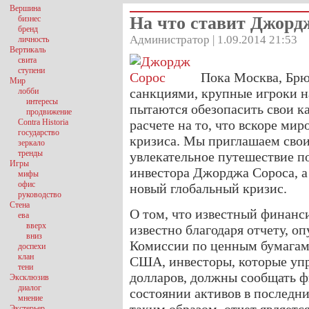
Вершина
На что ставит Джорд
бизнес
бренд
Администратор | 1.09.2014 21:53
личность
Вертикаль
свита
ступени
Пока Москва, Бр
Мир
санкциями, крупные игроки 
лобби
интересы
пытаются обезопасить свои к
продвижение
Contra Historia
расчете на то, что вскоре мир
государство
кризиса. Мы приглашаем своих
зеркало
тренды
увлекательное путешествие п
Игры
инвестора Джорджа Сороса, а 
мифы
офис
новый глобальный кризис.
руководство
Стена
О том, что известный финанси
ева
вверх
известно благодаря отчету, о
вниз
Комиссии по ценным бумагам 
доспехи
клан
США, инвесторы, которые уп
тени
долларов, должны сообщать 
Эксклюзив
диалог
состоянии активов в последн
мнение
Экстерьер