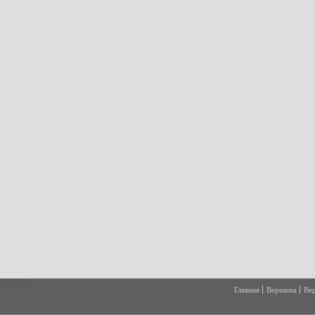
Главная
Вершина
Ве