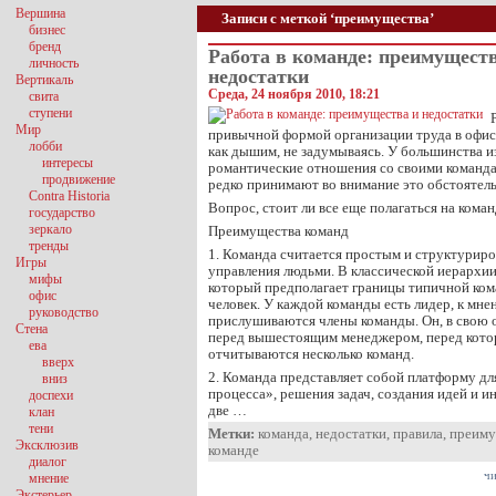
Вершина
Записи с меткой ‘преимущества’
бизнес
бренд
Работа в команде: преимущест
личность
недостатки
Вертикаль
Среда, 24 ноября 2010, 18:21
свита
ступени
Мир
привычной формой организации труда в офис
лобби
как дышим, не задумываясь. У большинства и
интересы
романтические отношения со своими команд
продвижение
редко принимают во внимание это обстоятель
Contra Historia
Вопрос, стоит ли все еще полагаться на кома
государство
зеркало
Преимущества команд
тренды
1. Команда считается простым и структурир
Игры
управления людьми. В классической иерархии
мифы
который предполагает границы типичной ком
офис
человек. У каждой команды есть лидер, к мн
руководство
прислушиваются члены команды. Он, в свою 
Стена
перед вышестоящим менеджером, перед кот
ева
отчитываются несколько команд.
вверх
2. Команда представляет собой платформу д
вниз
процесса», решения задач, создания идей и ин
доспехи
две …
клан
тени
Метки:
команда
,
недостатки
,
правила
,
преиму
Эксклюзив
команде
диалог
чи
мнение
Экстерьер