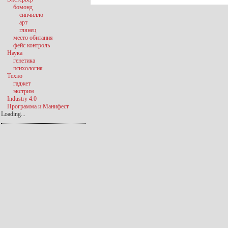
бомонд
синчилло
арт
глянец
место обитания
фейс контроль
Наука
генетика
психология
Техно
гаджет
экстрим
Industry 4.0
Программа и Манифест
Loading...