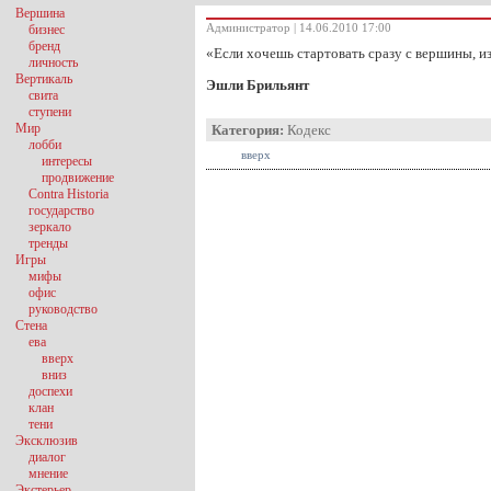
Вершина
Администратор | 14.06.2010 17:00
бизнес
бренд
«Если хочешь стартовать сразу с вершины, 
личность
Вертикаль
Эшли Брильянт
свита
ступени
Мир
Категория:
Кодекс
лобби
вверх
интересы
продвижение
Contra Historia
государство
зеркало
тренды
Игры
мифы
офис
руководство
Стена
ева
вверх
вниз
доспехи
клан
тени
Эксклюзив
диалог
мнение
Экстерьер