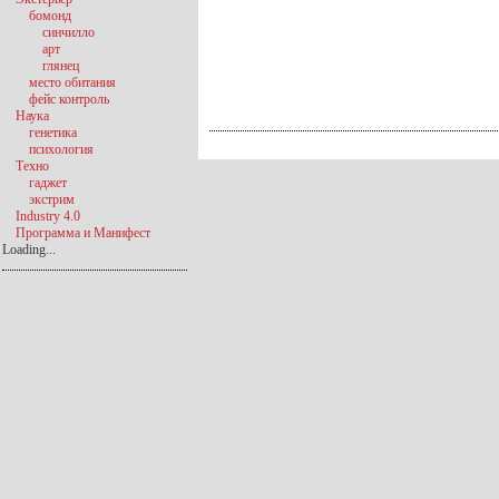
бомонд
синчилло
арт
глянец
место обитания
фейс контроль
Наука
генетика
психология
Техно
гаджет
экстрим
Industry 4.0
Программа и Манифест
Loading...