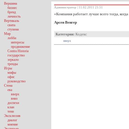
Вершина
Администратор | 11.02.2011 21:51
бизнес
бренд
«Компания работает лучше всего тогда, когда
личность
Вертикаль
Арсен Венгер
свита
ступени
Мир
Категория:
Кодекс
лобби
вверх
интересы
продвижение
Contra Historia
государство
зеркало
тренды
Игры
мифы
офис
руководство
Стена
ева
вверх
вниз
доспехи
клан
тени
Эксклюзив
диалог
мнение
Экстерьер