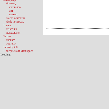
бомонд
синчилло
арт
глянец
место обитания
фейс контроль
Наука
генетика
психология
Техно
гаджет
экстрим
Industry 4.0
Программа и Манифест
Loading...