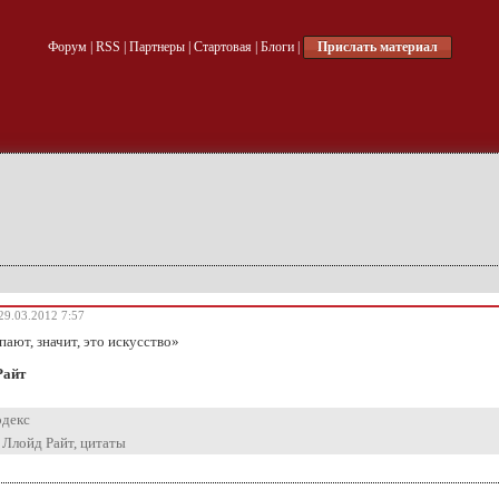
Форум
|
RSS
|
Партнеры
|
Стартовая
|
Блоги
|
Прислать материал
29.03.2012 7:57
пают, значит, это искусство»
Райт
одекс
 Ллойд Райт
,
цитаты