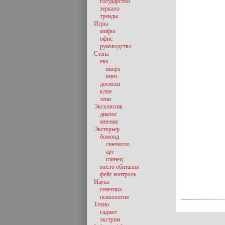
государство
зеркало
тренды
Игры
мифы
офис
руководство
Стена
ева
вверх
вниз
доспехи
клан
тени
Эксклюзив
диалог
мнение
Экстерьер
бомонд
синчилло
арт
глянец
место обитания
фейс контроль
Наука
генетика
психология
Техно
гаджет
экстрим