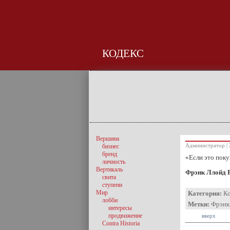
КОДЕКС
Вершина
Администратор | 
бизнес
бренд
«Если это поку
личность
Вертикаль
Фрэнк Ллойд 
свита
ступени
Мир
Категория:
К
лобби
Метки:
Фрэнк
интересы
продвижение
вверх
Contra Historia