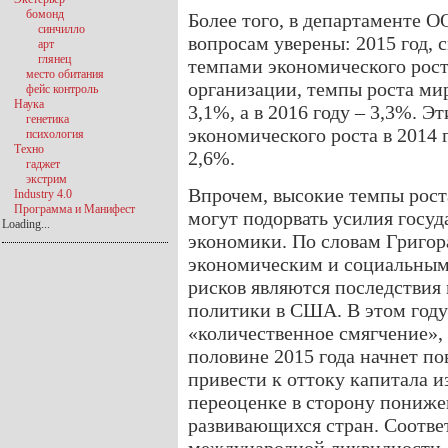
бомонд
Более того, в департаменте 
синчилло
вопросам уверены: 2015 год, 
арт
глянец
темпами экономического рост
место обитания
организации, темпы роста мир
фейс контроль
Наука
3,1%, а в 2016 году – 3,3%. 
генетика
экономического роста в 2014 г
психология
Техно
2,6%.
гаджет
экстрим
Впрочем, высокие темпы рост
Industry 4.0
Программа и Манифест
могут подорвать усилия госуд
Loading...
экономики. По словам Григор
экономическим и социальным
рисков являются последстви
политики в США. В этом год
«количественное смягчение», 
половине 2015 года начнет п
привести к оттоку капитала 
переоценке в сторону пониж
развивающихся стран. Соотв