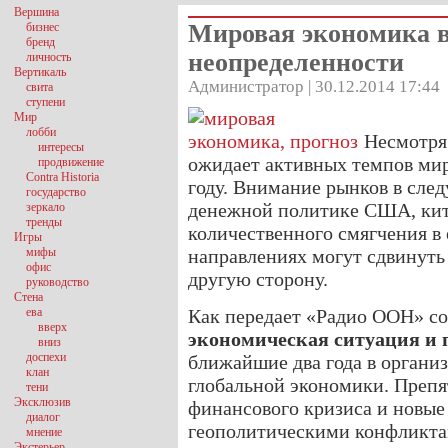
Вершина
Мировая экономика в
бизнес
бренд
неопределенности
личность
Вертикаль
Администратор | 30.12.2014 17:44
свита
ступени
Мир
лобби
Несмотря
интересы
ожидает активных темпов мир
продвижение
Contra Historia
году. Внимание рынков в сле
государство
денежной политике США, кит
зеркало
тренды
количественного смягчения в 
Игры
мифы
направлениях могут сдвинуть 
офис
другую сторону.
руководство
Стена
ева
Как передает «Радио ООН» со
вверх
экономическая ситуация и 
вниз
доспехи
ближайшие два года в органи
клан
глобальной экономики. Препя
тени
Эксклюзив
финансового кризиса и новые
диалог
геополитическими конфликтам
мнение
Экстерьер