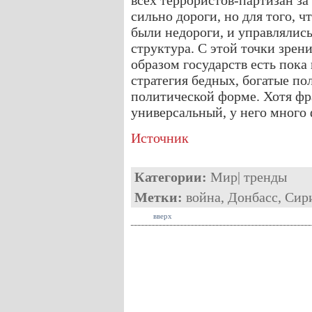
всех террористов-партизан за
сильно дороги, но для того, 
были недороги, и управлялис
структура. С этой точки зре
образом государств есть пок
стратегия бедных, богатые п
политической форме. Хотя фра
универсальный, у него много 
Источник
Категории:
Мир
|
тренды
Метки:
война
,
Донбасс
,
Сир
вверх