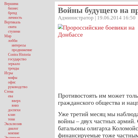
Вершина
Войны будущего на п
бизнес
бренд
Администратор | 19.06.2014 16:50
личность
Вертикаль
свита
ступени
Мир
лобби
интересы
продвижение
Contra Historia
государство
зеркало
тренды
Игры
мифы
офис
руководство
Стена
Противостоять им может тол
ева
вверх
гражданского общества и нацг
вниз
доспехи
Уже третий месяц мы наблюд
клан
тени
войны – двух частных армий.
Эксклюзив
батальоны олигарха Коломойс
диалог
мнение
финансируемые тоже частным 
Экстерьер