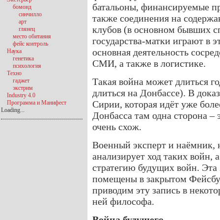
батальоны, финансируемые п
бомонд
синчилло
также соединения на содержа
арт
клубов (в основном бывших с
глянец
место обитания
государства-матки играют в 
фейс контроль
основная деятельность сосред
Наука
генетика
СМИ, а также в логистике.
психология
Техно
Такая война может длиться го
гаджет
экстрим
длиться на Донбассе). В дока
Industry 4.0
Сирии, которая идёт уже более
Программа и Манифест
Loading...
Донбасса там одна сторона – 
очень схож.
Военный эксперт и наёмник, 
анализирует ход таких войн, 
стратегию будущих войн. Эта
помещены в закрытом Фейсбу
приводим эту запись в некот
ней философа.
Война будущего